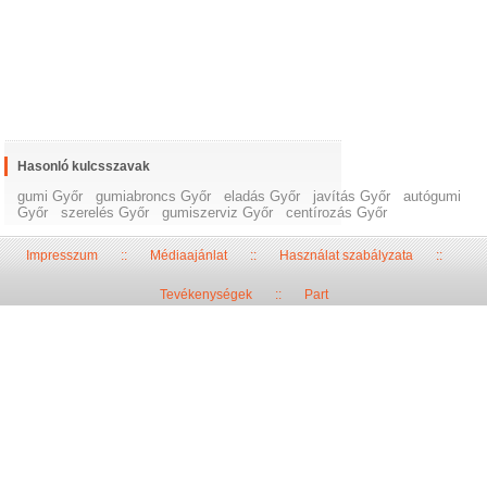
Hasonló kulcsszavak
gumi Győr
gumiabroncs Győr
eladás Győr
javítás Győr
autógumi
Győr
szerelés Győr
gumiszerviz Győr
centírozás Győr
Impresszum
::
Médiaajánlat
::
Használat szabályzata
::
Tevékenységek
::
Part