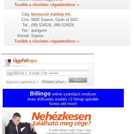
Tovább a részletes cégadatokhoz »
Cég:
Gerencsér Autóház Kft.
Cím:
9400 Sopron, Győri út 50/C
Tel.:
(99) 524526, (99) 524526
Tev.:
autógumi
Körzet:
Sopron
Tovább a részletes cégadatokhoz »
Ingyenes regisztráció »
Elfelejtett jelszó »
Billingo
online számlázó rendszer
éves előfizetés esetén +2 hónap ajándék
fizess elő most!