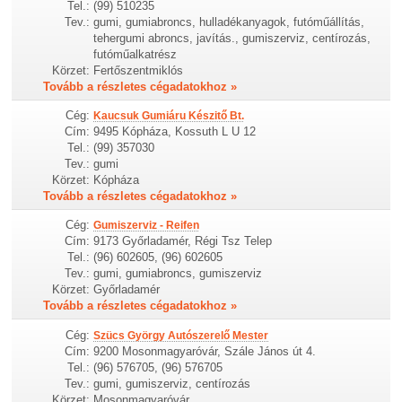
Tel.:
(99) 510235
Tev.:
gumi, gumiabroncs, hulladékanyagok, futóműállítás,
tehergumi abroncs, javítás., gumiszerviz, centírozás,
futóműalkatrész
Körzet:
Fertőszentmiklós
Tovább a részletes cégadatokhoz »
Cég:
Kaucsuk Gumiáru Készitő Bt.
Cím:
9495 Kópháza, Kossuth L U 12
Tel.:
(99) 357030
Tev.:
gumi
Körzet:
Kópháza
Tovább a részletes cégadatokhoz »
Cég:
Gumiszerviz - Reifen
Cím:
9173 Győrladamér, Régi Tsz Telep
Tel.:
(96) 602605, (96) 602605
Tev.:
gumi, gumiabroncs, gumiszerviz
Körzet:
Győrladamér
Tovább a részletes cégadatokhoz »
Cég:
Szücs György Autószerelő Mester
Cím:
9200 Mosonmagyaróvár, Szále János út 4.
Tel.:
(96) 576705, (96) 576705
Tev.:
gumi, gumiszerviz, centírozás
Körzet:
Mosonmagyaróvár