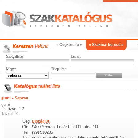
« Cégkereső »
« Szakmai kereső »
Szolgáltatás:
Leírás:
Megye:
Település:
gumi - Sopron
gumi
Listázva: 1-2
Találat: 2
Cég:
Blokád Bt.
Cím:
9400 Sopron, Lehár F.U.111. utca 111.
Tel.:
(99) 510235
Tev.:
gumi, gumiabroncs, hulladékanyagok, futóműállítás,