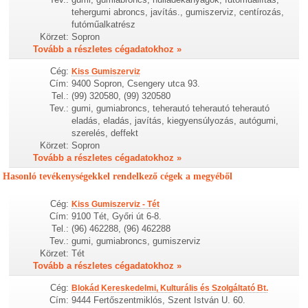
tehergumi abroncs, javítás., gumiszerviz, centírozás,
futóműalkatrész
Körzet:
Sopron
Tovább a részletes cégadatokhoz »
Cég:
Kiss Gumiszerviz
Cím:
9400 Sopron, Csengery utca 93.
Tel.:
(99) 320580, (99) 320580
Tev.:
gumi, gumiabroncs, teherautó teherautó teherautó
eladás, eladás, javítás, kiegyensúlyozás, autógumi,
szerelés, deffekt
Körzet:
Sopron
Tovább a részletes cégadatokhoz »
Hasonló tevékenységekkel rendelkező cégek a megyéből
Cég:
Kiss Gumiszerviz - Tét
Cím:
9100 Tét, Győri út 6-8.
Tel.:
(96) 462288, (96) 462288
Tev.:
gumi, gumiabroncs, gumiszerviz
Körzet:
Tét
Tovább a részletes cégadatokhoz »
Cég:
Blokád Kereskedelmi, Kulturális és Szolgáltató Bt.
Cím:
9444 Fertőszentmiklós, Szent István U. 60.