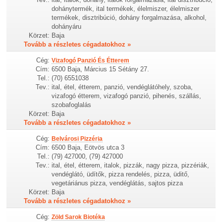
dohánytermék, ital termékek, élelmiszer, élelmiszer
termékek, disztribúció, dohány forgalmazása, alkohol,
dohányáru
Körzet:
Baja
Tovább a részletes cégadatokhoz »
Cég:
Vizafogó Panzió És Étterem
Cím:
6500 Baja, Március 15 Sétány 27.
Tel.:
(70) 6551038
Tev.:
ital, étel, étterem, panzió, vendéglátóhely, szoba,
vizafogó étterem, vizafogó panzió, pihenés, szállás,
szobafoglalás
Körzet:
Baja
Tovább a részletes cégadatokhoz »
Cég:
Belvárosi Pizzéria
Cím:
6500 Baja, Eötvös utca 3
Tel.:
(79) 427000, (79) 427000
Tev.:
ital, étel, étterem, italok, pizzák, nagy pizza, pizzériák,
vendéglátó, üdítők, pizza rendelés, pizza, üditő,
vegetáriánus pizza, vendéglátás, sajtos pizza
Körzet:
Baja
Tovább a részletes cégadatokhoz »
Cég:
Zöld Sarok Biotéka