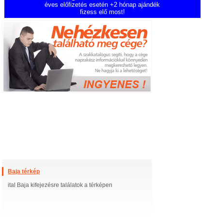
éves előfizetés esetén +2 hónap ajándék
fizess elő most!
Baja térkép
ital Baja kifejezésre találatok a térképen