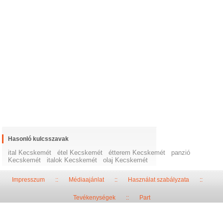
Hasonló kulcsszavak
ital Kecskemét
étel Kecskemét
étterem Kecskemét
panzió
Kecskemét
italok Kecskemét
olaj Kecskemét
Impresszum
::
Médiaajánlat
::
Használat szabályzata
::
Tevékenységek
::
Part