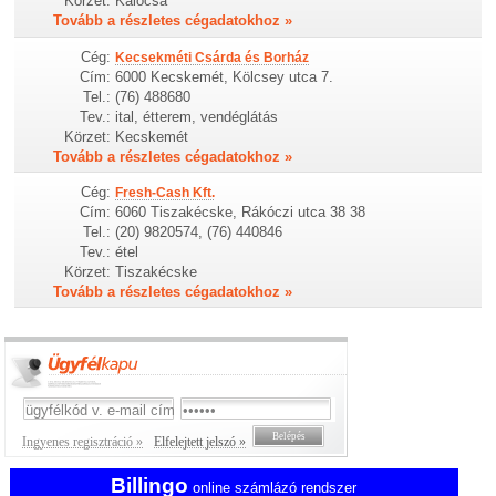
Körzet:
Kalocsa
Tovább a részletes cégadatokhoz »
Cég:
Kecsekméti Csárda és Borház
Cím:
6000 Kecskemét, Kölcsey utca 7.
Tel.:
(76) 488680
Tev.:
ital, étterem, vendéglátás
Körzet:
Kecskemét
Tovább a részletes cégadatokhoz »
Cég:
Fresh-Cash Kft.
Cím:
6060 Tiszakécske, Rákóczi utca 38 38
Tel.:
(20) 9820574, (76) 440846
Tev.:
étel
Körzet:
Tiszakécske
Tovább a részletes cégadatokhoz »
Ingyenes regisztráció »
Elfelejtett jelszó »
Billingo
online számlázó rendszer