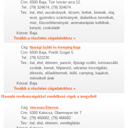
Cím:
6500 Baja, Türr István utca 12.
Tel.:
(79) 324674, (79) 324674
Tev.:
ital, étel, aszalványok, dzsem, boltok, bioteák, olaj,
ecet, gyümölcs szárítványok, diabetikus termékek,
méz, fűszerőrlemények, aromaterápiás kellékek,
kenyér, csokoládé
Körzet:
Baja
Tovább a részletes cégadatokhoz »
Cég:
Ifjusági Szálló és Kemping Baja
Cím:
6500 Baja, Petőfi Sziget 5.
Tel.:
(79) 522230
Tev.:
ital, étel, étterem, panzió, ifjúsági szálló, turistaszálló
szobák, kenuk, félpanzió, udvarias kiszolgálás,
étkezés, előadótermek, büfé, camping, kajakok,
mérsékelt árak
Körzet:
Baja
Tovább a részletes cégadatokhoz »
Hasonló tevékenységekkel rendelkező cégek a megyéből
Cég:
Vincenzo Étterem
Cím:
6300 Kalocsa, Obermayer tér 7.
Tel.:
(78) 466682, (78) 466682
Tev.:
ital, étel, étterem, vendéglátás