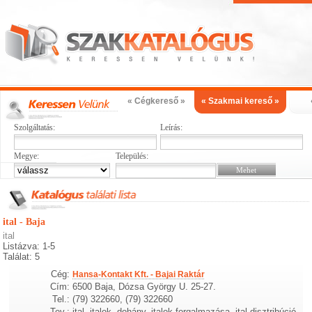
« Cégkereső »
« Szakmai kereső »
Szolgáltatás:
Leírás:
Megye:
Település:
ital - Baja
ital
Listázva: 1-5
Találat: 5
Cég:
Hansa-Kontakt Kft. - Bajai Raktár
Cím:
6500 Baja, Dózsa György U. 25-27.
Tel.:
(79) 322660, (79) 322660
Tev.:
ital, italok, dohány, italok forgalmazása, ital disztribúció,