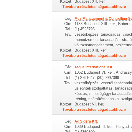
Körzet:
Budapest XII. ker.
Tovább a részletes cégadatokhoz »
Cég:
Mcs Management & Controlling-Ser
Cím:
1138 Budapest XIII. ker., Babér u
Tel.:
(1) 4523795
Tev.:
vezetőképzés, tanácsadás, coachi
menedzsment tanácsadás, stratég
változásmenedzsment, projectmen
Körzet:
Budapest XIII. ker.
Tovább a részletes cégadatokhoz »
Cég:
Tequa International Kft.
Cím:
1062 Budapest VI. ker., Andrássy 
Tel.:
(1) 2791047, (30) 9997098
Tev.:
vezetőképzés, vezetői tanácsadás,
üzletviteli szolgáltatás, tanácsad
képzés, minőségügyi tanácsadás
tréning, számítástechnikai szolgá
Körzet:
Budapest VI. ker.
Tovább a részletes cégadatokhoz »
Cég:
Ad Sidera Kft.
Cím:
1039 Budapest III. ker., Hunyadi 
Tel.:
(1) 4360800