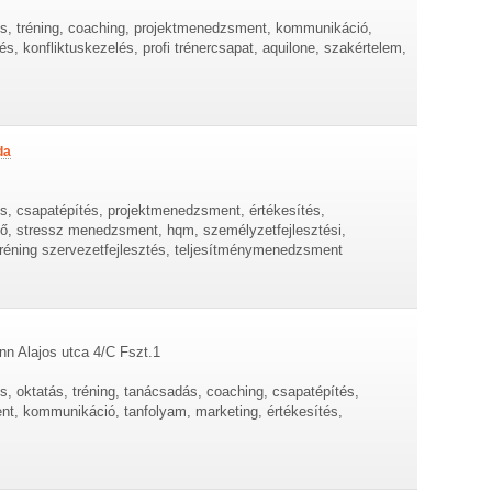
és, tréning, coaching, projektmenedzsment, kommunikáció,
dés, konfliktuskezelés, profi trénercsapat, aquilone, szakértelem,
da
s, csapatépítés, projektmenedzsment, értékesítés,
lő, stressz menedzsment, hqm, személyzetfejlesztési,
réning szervezetfejlesztés, teljesítménymenedzsment
n Alajos utca 4/C Fszt.1
s, oktatás, tréning, tanácsadás, coaching, csapatépítés,
nt, kommunikáció, tanfolyam, marketing, értékesítés,