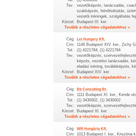
Tev.:
vezetőképzés, tanácsadás, coachi
szakképzés, felnőttoktatás, üzlet
vezetői tréningek, szolgáltatás fe
Körzet:
Budapest III. ker.
Tovább a részletes cégadatokhoz »
Cég:
Let Hungary Kft.
Cím:
1146 Budapest XIV. ker., Zichy G
Tel.:
(1) 4221784, (1) 4221784
Tev.:
vezetőképzés, szervezetfejlesztés
képzés, vezetési tanácsadás, kész
eladási tréning, továbbképzés, ké
Körzet:
Budapest XIV. ker.
Tovább a részletes cégadatokhoz »
Cég:
Bb Consulting Bt.
Cím:
1111 Budapest XI. ker., Kende ut
Tel.:
(1) 3430002, (1) 3430002
Tev.:
vezetőképzés, szervezetfejleszté
Körzet:
Budapest XI. ker.
Tovább a részletes cégadatokhoz »
Cég:
Wifi Hungária Kft.
Cím:
1013 Budapest I. ker., Krisztina k