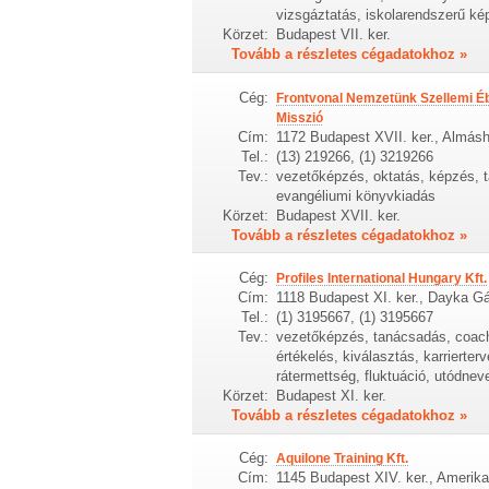
vizsgáztatás, iskolarendszerű ké
Körzet:
Budapest VII. ker.
Tovább a részletes cégadatokhoz »
Cég:
Frontvonal Nemzetünk Szellemi Éb
Misszió
Cím:
1172 Budapest XVII. ker., Almásh
Tel.:
(13) 219266, (1) 3219266
Tev.:
vezetőképzés, oktatás, képzés, ta
evangéliumi könyvkiadás
Körzet:
Budapest XVII. ker.
Tovább a részletes cégadatokhoz »
Cég:
Profiles International Hungary Kft.
Cím:
1118 Budapest XI. ker., Dayka Gá
Tel.:
(1) 3195667, (1) 3195667
Tev.:
vezetőképzés, tanácsadás, coachi
értékelés, kiválasztás, karriert
rátermettség, fluktuáció, utódnev
Körzet:
Budapest XI. ker.
Tovább a részletes cégadatokhoz »
Cég:
Aquilone Training Kft.
Cím:
1145 Budapest XIV. ker., Amerikai