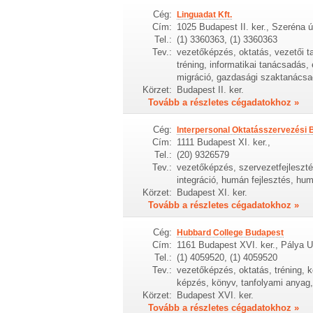
Cég:
Linguadat Kft.
Cím:
1025 Budapest II. ker., Szeréna ú
Tel.:
(1) 3360363, (1) 3360363
Tev.:
vezetőképzés, oktatás, vezetői t
tréning, informatikai tanácsadás
migráció, gazdasági szaktanácsad
Körzet:
Budapest II. ker.
Tovább a részletes cégadatokhoz »
Cég:
Interpersonal Oktatásszervezési B
Cím:
1111 Budapest XI. ker.,
Tel.:
(20) 9326579
Tev.:
vezetőképzés, szervezetfejleszté
integráció, humán fejlesztés, hu
Körzet:
Budapest XI. ker.
Tovább a részletes cégadatokhoz »
Cég:
Hubbard College Budapest
Cím:
1161 Budapest XVI. ker., Pálya U
Tel.:
(1) 4059520, (1) 4059520
Tev.:
vezetőképzés, oktatás, tréning
képzés, könyv, tanfolyami anyag
Körzet:
Budapest XVI. ker.
Tovább a részletes cégadatokhoz »