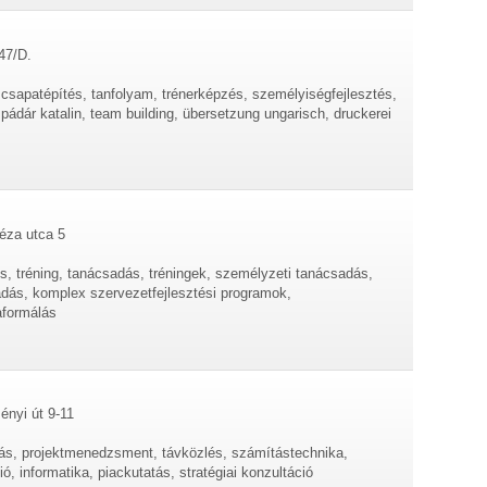
47/D.
 csapatépítés, tanfolyam, trénerképzés, személyiségfejlesztés,
 pádár katalin, team building, übersetzung ungarisch, druckerei
éza utca 5
s, tréning, tanácsadás, tréningek, személyzeti tanácsadás,
dás, komplex szervezetfejlesztési programok,
raformálás
ényi út 9-11
ás, projektmenedzsment, távközlés, számítástechnika,
ó, informatika, piackutatás, stratégiai konzultáció