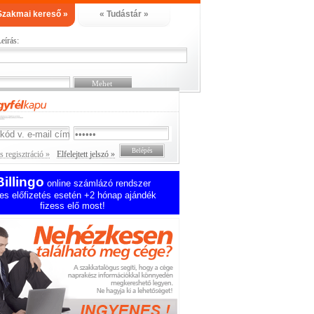
Szakmai kereső »
« Tudástár »
eírás:
 regisztráció »
Elfelejtett jelszó »
Billingo
online számlázó rendszer
es előfizetés esetén +2 hónap ajándék
fizess elő most!