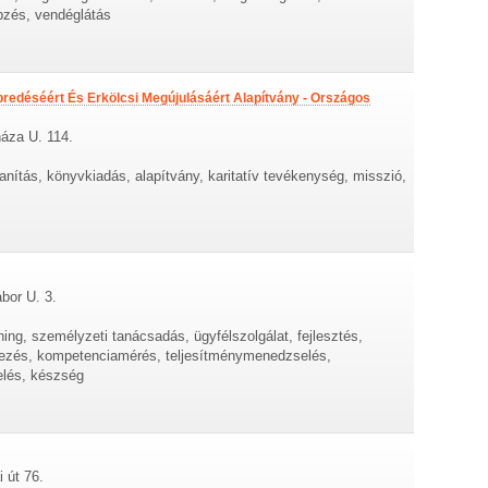
pzés, vendéglátás
redéséért És Erkölcsi Megújulásáért Alapítvány - Országos
áza U. 114.
nítás, könyvkiadás, alapítvány, karitatív tevékenység, misszió,
bor U. 3.
ng, személyzeti tanácsadás, ügyfélszolgálat, fejlesztés,
ervezés, kompetenciamérés, teljesítménymenedzselés,
elés, készség
 út 76.