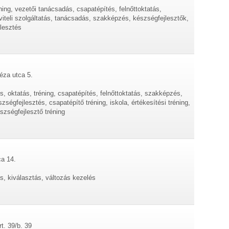
ng, vezetői tanácsadás, csapatépítés, felnőttoktatás,
viteli szolgáltatás, tanácsadás, szakképzés, készségfejlesztők,
jlesztés
éza utca 5.
, oktatás, tréning, csapatépítés, felnőttoktatás, szakképzés,
ségfejlesztés, csapatépítő tréning, iskola, értékesítési tréning,
szségfejlesztő tréning
ca 14.
s, kiválasztás, változás kezelés
rt. 39/b. 39