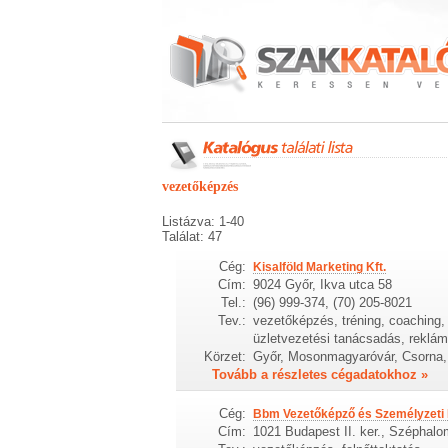
vezetőképzés
Listázva: 1-40
Találat: 47
Cég:
Kisalföld Marketing Kft.
Cím:
9024 Győr, Ikva utca 58
Tel.:
(96) 999-374, (70) 205-8021
Tev.:
vezetőképzés, tréning, coaching
üzletvezetési tanácsadás, reklá
Körzet:
Győr, Mosonmagyaróvár, Csorna, 
Tovább a részletes cégadatokhoz »
Cég:
Bbm Vezetőképző és Személyzeti 
Cím:
1021 Budapest II. ker., Széphalo