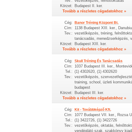
Tev.:
vezetőképzés, felnőttoktatás
Körzet:
Budapest II. ker.
Tovább a részletes cégadatokhoz »
Cég:
Banor Tréning Központ Bt.
Cím:
1138 Budapest XIII. ker., Danubiu
Tev.:
vezetőképzés, tréning, felnőttokt
tanácsadás, menedzserképzés, vá
Körzet:
Budapest XIII. ker.
Tovább a részletes cégadatokhoz »
Cég:
Skull Tréning És Tanácsadás
Cím:
1037 Budapest III. ker., Montevid
Tel.:
(1) 4302620, (1) 4302620
Tev.:
vezetőképzés, szervezetfejleszté
training, school, üzleti kommuni
budapest
Körzet:
Budapest III. ker.
Tovább a részletes cégadatokhoz »
Cég:
Kit - Továbbképző Kft.
Cím:
1077 Budapest VII. ker., Rozsa U
Tel.:
(1) 3422726, (1) 3422726
Tev.:
vezetőképzés, oktatás, felnőttokt
vendéglátó szak, szakkönyv kiadá