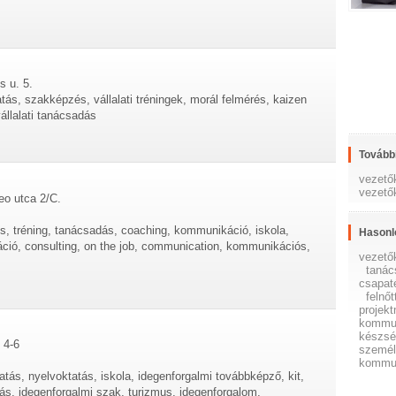
s u. 5.
atás, szakképzés, vállalati tréningek, morál felmérés, kaizen
llalati tanácsadás
További
vezető
vezető
eo utca 2/C.
s, tréning, tanácsadás, coaching, kommunikáció, iskola,
Hasonl
káció, consulting, on the job, communication, kommunikációs,
vezető
tanác
csapat
felnőt
projek
kommu
készsé
 4-6
személ
kommun
atás, nyelvoktatás, iskola, idegenforgalmi továbbképző, kit,
s, idegenforgalmi szak, turizmus, idegenforgalom,