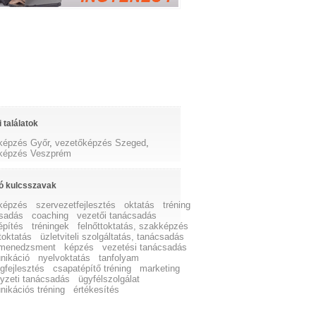
 találatok
képzés Győr
,
vezetőképzés Szeged
,
képzés Veszprém
ó kulcsszavak
képzés
szervezetfejlesztés
oktatás
tréning
sadás
coaching
vezetői tanácsadás
építés
tréningek
felnőttoktatás, szakképzés
toktatás
üzletviteli szolgáltatás, tanácsadás
tmenedzsment
képzés
vezetési tanácsadás
nikáció
nyelvoktatás
tanfolyam
gfejlesztés
csapatépítő tréning
marketing
yzeti tanácsadás
ügyfélszolgálat
ikációs tréning
értékesítés