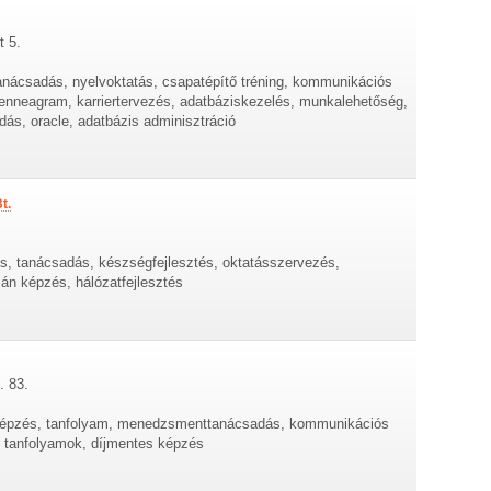
t 5.
anácsadás, nyelvoktatás, csapatépítő tréning, kommunikációs
, enneagram, karriertervezés, adatbáziskezelés, munkalehetőség,
ás, oracle, adatbázis adminisztráció
t.
s, tanácsadás, készségfejlesztés, oktatásszervezés,
mán képzés, hálózatfejlesztés
. 83.
, képzés, tanfolyam, menedzsmenttanácsadás, kommunikációs
, tanfolyamok, díjmentes képzés