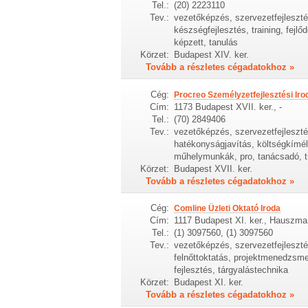
Tel.:
(20) 2223110
Tev.:
vezetőképzés, szervezetfejleszt
készségfejlesztés, training, fejlő
képzett, tanulás
Körzet:
Budapest XIV. ker.
Tovább a részletes cégadatokhoz »
Cég:
Procreo Személyzetfejlesztési Iro
Cím:
1173 Budapest XVII. ker., -
Tel.:
(70) 2849406
Tev.:
vezetőképzés, szervezetfejleszté
hatékonyságjavítás, költségkímé
műhelymunkák, pro, tanácsadó, t
Körzet:
Budapest XVII. ker.
Tovább a részletes cégadatokhoz »
Cég:
Comline Üzleti Oktató Iroda
Cím:
1117 Budapest XI. ker., Hauszman
Tel.:
(1) 3097560, (1) 3097560
Tev.:
vezetőképzés, szervezetfejleszté
felnőttoktatás, projektmenedzsme
fejlesztés, tárgyalástechnika
Körzet:
Budapest XI. ker.
Tovább a részletes cégadatokhoz »