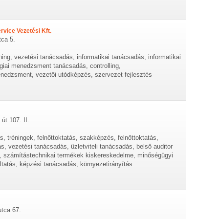
vice Vezetési Kft.
tca 5.
ng, vezetési tanácsadás, informatikai tanácsadás, informatikai
iai menedzsment tanácsadás, controlling,
edzsment, vezetői utódképzés, szervezet fejlesztés
út 107. II.
 tréningek, felnőttoktatás, szakképzés, felnőttoktatás,
ás, vezetési tanácsadás, üzletviteli tanácsadás, belső auditor
, számítástechnikai termékek kiskereskedelme, minőségügyi
ltatás, képzési tanácsadás, környezetirányítás
utca 67.