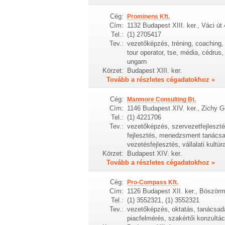
Cég:
Prominens Kft.
Cím:
1132 Budapest XIII. ker., Váci út 
Tel.:
(1) 2705417
Tev.:
vezetőképzés, tréning, coaching,
tour operator, tse, média, cédrus,
ungarn
Körzet:
Budapest XIII. ker.
Tovább a részletes cégadatokhoz »
Cég:
Manmore Consulting Bt.
Cím:
1146 Budapest XIV. ker., Zichy G
Tel.:
(1) 4221706
Tev.:
vezetőképzés, szervezetfejleszté
fejlesztés, menedzsment tanácsa
vezetésfejlesztés, vállalati kultú
Körzet:
Budapest XIV. ker.
Tovább a részletes cégadatokhoz »
Cég:
Pro-Compass Kft.
Cím:
1126 Budapest XII. ker., Böszörm
Tel.:
(1) 3552321, (1) 3552321
Tev.:
vezetőképzés, oktatás, tanácsad
piacfelmérés, szakértői konzultáci