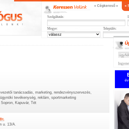
« Cégkereső »
« 
Szolgáltatás:
L
Megye:
Település:
Ingyenes
év
, vezetői tanácsadás, marketing, rendezvényszervezés,
mügynöki tevékenység, reklám, sportmarketing
Sopron, Kapuvár, Tét
Bt.
m u. 13/A.