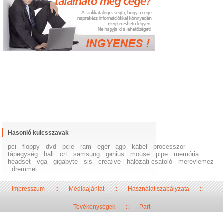
Hasonló kulcsszavak
pci
floppy
dvd
pcie
ram
egér
agp
kábel
processzor
tápegység
hall
crt
samsung
genius
mouse
pipe
memória
headset
vga
gigabyte
sis
creative
hálózati csatoló
merevlemez
dremmel
Impresszum
::
Médiaajánlat
::
Használat szabályzata
::
Tevékenységek
::
Part