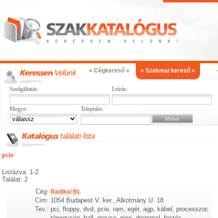
« Cégkereső »
« Szakmai kereső »
Szolgáltatás:
Leírás:
Megye:
Település:
pcie
Listázva: 1-2
Találat: 2
Cég:
Radikal Bt.
Cím:
1054 Budapest V. ker., Alkotmány U. 18
Tev.:
pci, floppy, dvd, pcie, ram, egér, agp, kábel, processzor,
tápegység, hall, mouse, pipe, dremmel, festés