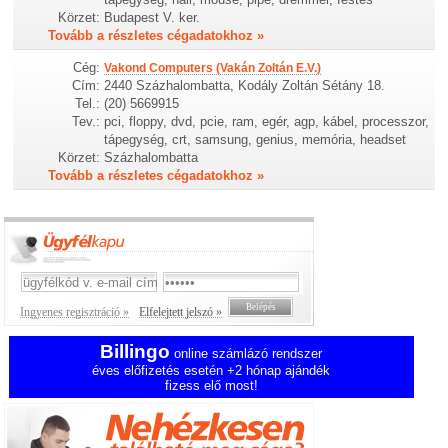
Körzet:
Budapest V. ker.
Tovább a részletes cégadatokhoz »
Cég:
Vakond Computers (Vakán Zoltán E.V.)
Cím:
2440 Százhalombatta, Kodály Zoltán Sétány 18.
Tel.:
(20) 5669915
Tev.:
pci, floppy, dvd, pcie, ram, egér, agp, kábel, processzor,
tápegység, crt, samsung, genius, memória, headset
Körzet:
Százhalombatta
Tovább a részletes cégadatokhoz »
Ingyenes regisztráció »
Elfelejtett jelszó »
Billingo
online számlázó rendszer
éves előfizetés esetén +2 hónap ajándék
fizess elő most!