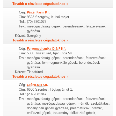
Tovább a részletes cégadatokhoz »
Cég:
Pintér Farm Kft.
Cím:
9523 Szergény, Külső major
Tel.:
(70) 3301075
Tev.:
mezőgazdasági gépek, berendezések, felszerelések
gyártása
Körzet:
Szergény
Tovább a részletes cégadatokhoz »
Cég:
Ferromechanika-D & F Kft.
Cím:
5350 Tiszafüred, Igari utca 54.
Tev.:
mezőgazdasági gépek, berendezések, felszerelések
gyártása, fémmegmunkáló gépek, berendezések
gyártása
Körzet:
Tiszafüred
Tovább a részletes cégadatokhoz »
Cég:
Gránit-Mill Kft.
Cím:
6600 Szentes, Téglagyári út 1.
Tel.:
(20) 9581847
Tev.:
mezőgazdasági gépek, berendezések, felszerelések
gyártása, mezőgazdasági gépek, mérnöki szolgáltatás,
dohányipari gépek gyártása, présmatricák, premix,
erdészeti gépek, takarmány előkészítő gépek,