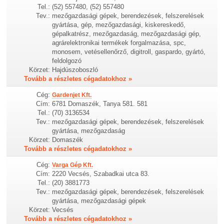
Tel.:
(52) 557480, (52) 557480
Tev.:
mezőgazdasági gépek, berendezések, felszerelések
gyártása, gép, mezőgazdasági, kiskereskedő,
gépalkatrész, mezőgazdaság, mezőgazdasági gép,
agrárelektronikai termékek forgalmazása, spc,
monosem, vetésellenőrző, digitroll, gaspardo, gyártó,
feldolgozó
Körzet:
Hajdúszoboszló
Tovább a részletes cégadatokhoz »
Cég:
Gardenjet Kft.
Cím:
6781 Domaszék, Tanya 581. 581
Tel.:
(70) 3136534
Tev.:
mezőgazdasági gépek, berendezések, felszerelések
gyártása, mezőgazdaság
Körzet:
Domaszék
Tovább a részletes cégadatokhoz »
Cég:
Varga Gép Kft.
Cím:
2220 Vecsés, Szabadkai utca 83.
Tel.:
(20) 3881773
Tev.:
mezőgazdasági gépek, berendezések, felszerelések
gyártása, mezőgazdasági gépek
Körzet:
Vecsés
Tovább a részletes cégadatokhoz »