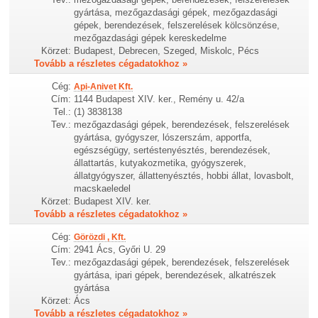
gyártása, mezőgazdasági gépek, mezőgazdasági
gépek, berendezések, felszerelések kölcsönzése,
mezőgazdasági gépek kereskedelme
Körzet:
Budapest, Debrecen, Szeged, Miskolc, Pécs
Tovább a részletes cégadatokhoz »
Cég:
Api-Anivet Kft.
Cím:
1144 Budapest XIV. ker., Remény u. 42/a
Tel.:
(1) 3838138
Tev.:
mezőgazdasági gépek, berendezések, felszerelések
gyártása, gyógyszer, lószerszám, apportfa,
egészségügy, sertéstenyésztés, berendezések,
állattartás, kutyakozmetika, gyógyszerek,
állatgyógyszer, állattenyésztés, hobbi állat, lovasbolt,
macskaeledel
Körzet:
Budapest XIV. ker.
Tovább a részletes cégadatokhoz »
Cég:
Görözdi , Kft.
Cím:
2941 Ács, Győri U. 29
Tev.:
mezőgazdasági gépek, berendezések, felszerelések
gyártása, ipari gépek, berendezések, alkatrészek
gyártása
Körzet:
Ács
Tovább a részletes cégadatokhoz »