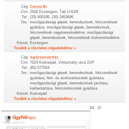
Cég:
Corvus Bt
Cím:
2500 Esztergom, Táti U 63/8
Tel.:
(33) 400195, (30) 2463696
Tev.:
mezőgazdasági gépek, berendezések, felszerelések
gyártása, mezőgazdasági gépek, berendezések,
felszerelések nagykereskedelme, mezőgazdasági
gépek, berendezések, felszerelések kiskereskedelme
Körzet:
Esztergom
Tovább a részletes cégadatokhoz »
Cég:
Agrárszerviz Kkt.
Cím:
7524 Kiskorpád, Vörösmarty utca 21/F
Tel.:
(82) 577024
Tev.:
mezőgazdasági gépek, berendezések, felszerelések
gyártása, fém- és acélszerkezetek gyártása,
mezőgazdasági gépek, berendezések javítása,
karbantartása, fémszerkezetek gyártása
Körzet:
Kiskorpád
Tovább a részletes cégadatokhoz »
[1]
[2]