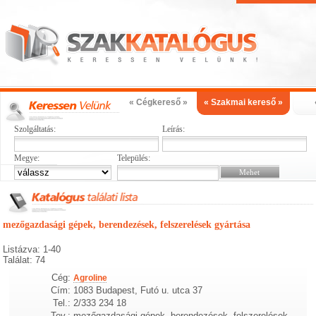
« Cégkereső »
« Szakmai kereső »
Szolgáltatás:
Leírás:
Megye:
Település:
mezőgazdasági gépek, berendezések, felszerelések gyártása
Listázva: 1-40
Találat: 74
Cég:
Agroline
Cím:
1083 Budapest, Futó u. utca 37
Tel.:
2/333 234 18
Tev.:
mezőgazdasági gépek, berendezések, felszerelések