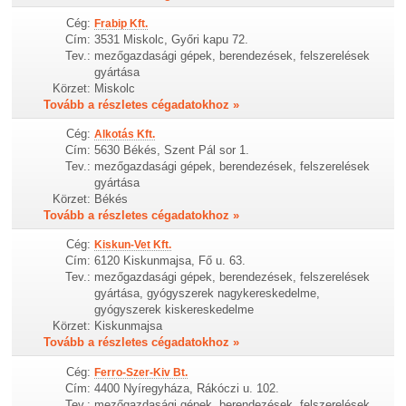
Cég:
Frabip Kft.
Cím:
3531 Miskolc, Győri kapu 72.
Tev.:
mezőgazdasági gépek, berendezések, felszerelések
gyártása
Körzet:
Miskolc
Tovább a részletes cégadatokhoz »
Cég:
Alkotás Kft.
Cím:
5630 Békés, Szent Pál sor 1.
Tev.:
mezőgazdasági gépek, berendezések, felszerelések
gyártása
Körzet:
Békés
Tovább a részletes cégadatokhoz »
Cég:
Kiskun-Vet Kft.
Cím:
6120 Kiskunmajsa, Fő u. 63.
Tev.:
mezőgazdasági gépek, berendezések, felszerelések
gyártása, gyógyszerek nagykereskedelme,
gyógyszerek kiskereskedelme
Körzet:
Kiskunmajsa
Tovább a részletes cégadatokhoz »
Cég:
Ferro-Szer-Kiv Bt.
Cím:
4400 Nyíregyháza, Rákóczi u. 102.
Tev.:
mezőgazdasági gépek, berendezések, felszerelések