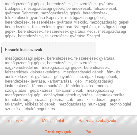
mezőgazdasági gépek, berendezések, felszerelések gyártása
Budapest
,
mezőgazdasági gépek, berendezések, felszerelések
gyártása Debrecen
,
mezőgazdasági gépek, berendezések,
felszerelések gyártása Kaposvár
,
mezőgazdasági gépek,
berendezések, felszerelések gyártása Miskolc
,
mezőgazdasági gépek,
berendezések, felszerelések gyártása Nyíregyháza
,
mezőgazdasági
gépek, berendezések, felszerelések gyártása Pécs
,
mezőgazdasági
gépek, berendezések, felszerelések gyártása Szeged
Hasonló kulcsszavak
mezőgazdasági gépek, berendezések, felszerelések gyártása
mezőgazdasági gépek, berendezések, felszerelések
nagykereskedelme
mezőgazdasági gépek, berendezések,
felszerelések kiskereskedelme
mezőgazdasági gépek
fém- és
acélszerkezetek gyártása
gépgyártás
mezőgazdasági gépek,
berendezések javítása, karbantartása
gép
mezőgazdasági
kiskereskedő
fémmegmunkálás, fémfeldolgozás
mérnöki
szolgáltatás
gépalkatrész
lakatosmunkák
mezőgazdaság
mezőgazdasági gép
dohányipari gépek gyártása
agrárelektronikai
termékek forgalmazása
présmatricák
premix
erdészeti gépek
takarmány előkészítő gépek
mezőgazdasági munkagép
technológiai
szerelés
felrakó hegesztés
Impresszum
::
Médiaajánlat
::
Használat szabályzata
::
Tevékenységek
::
Part