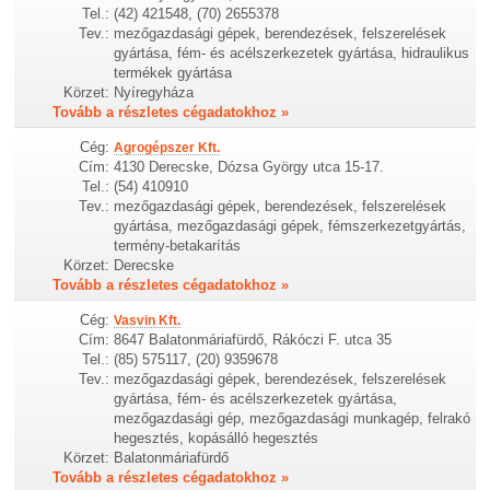
Tel.:
(42) 421548, (70) 2655378
Tev.:
mezőgazdasági gépek, berendezések, felszerelések
gyártása, fém- és acélszerkezetek gyártása, hidraulikus
termékek gyártása
Körzet:
Nyíregyháza
Tovább a részletes cégadatokhoz »
Cég:
Agrogépszer Kft.
Cím:
4130 Derecske, Dózsa György utca 15-17.
Tel.:
(54) 410910
Tev.:
mezőgazdasági gépek, berendezések, felszerelések
gyártása, mezőgazdasági gépek, fémszerkezetgyártás,
termény-betakarítás
Körzet:
Derecske
Tovább a részletes cégadatokhoz »
Cég:
Vasvin Kft.
Cím:
8647 Balatonmáriafürdő, Rákóczi F. utca 35
Tel.:
(85) 575117, (20) 9359678
Tev.:
mezőgazdasági gépek, berendezések, felszerelések
gyártása, fém- és acélszerkezetek gyártása,
mezőgazdasági gép, mezőgazdasági munkagép, felrakó
hegesztés, kopásálló hegesztés
Körzet:
Balatonmáriafürdő
Tovább a részletes cégadatokhoz »