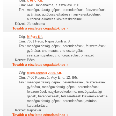
Cég:
C és C Kft.
Cím:
6440 Jánoshalma, Kisszállási út 15.
Tev.:
mezőgazdasági gépek, berendezések, felszerelések
gyártása, autóbusz-alkatrész nagykereskedelme,
autóbusz-alkatrész kiskereskedelme
Körzet:
Jánoshalma
Tovább a részletes cégadatokhoz »
Cég:
M-Forg Kft.
Cím:
7631 Pécs, Naposdomb u. 8.
Tev.:
mezőgazdasági gépek, berendezések, felszerelések
gyártása, cnc-marás, cnc esztergálás,
szerszámgyártás, cnc forgácsolás, öntészet
Körzet:
Pécs
Tovább a részletes cégadatokhoz »
Cég:
Milch-Technik 2005. Kft.
Cím:
7400 Kaposvár, Ady E. u. 12. II/5.
Tev.:
mezőgazdasági gépek, berendezések, felszerelések
gyártása, mezőgazdasági gépek, berendezések,
felszerelések nagykereskedelme, mezőgazdasági
gépek, berendezések, felszerelések kiskereskedelme,
mezőgazdasági gépek, berendezések javítása,
karbantartása
Körzet:
Kaposvár
Tovább a részletes cégadatokhoz »