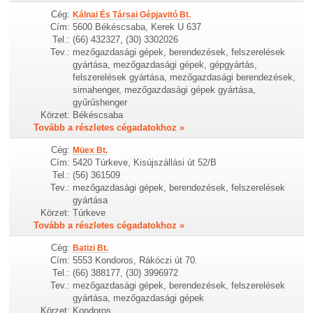
Cég:
Kálnai És Társai Gépjavitó Bt.
Cím:
5600 Békéscsaba, Kerek U 637
Tel.:
(66) 432327, (30) 3302026
Tev.:
mezőgazdasági gépek, berendezések, felszerelések
gyártása, mezőgazdasági gépek, gépgyártás,
felszerelések gyártása, mezőgazdasági berendezések,
simahenger, mezőgazdasági gépek gyártása,
gyűrűshenger
Körzet:
Békéscsaba
Tovább a részletes cégadatokhoz »
Cég:
Müex Bt.
Cím:
5420 Túrkeve, Kisújszállási út 52/B
Tel.:
(56) 361509
Tev.:
mezőgazdasági gépek, berendezések, felszerelések
gyártása
Körzet:
Túrkeve
Tovább a részletes cégadatokhoz »
Cég:
Batizi Bt.
Cím:
5553 Kondoros, Rákóczi út 70.
Tel.:
(66) 388177, (30) 3996972
Tev.:
mezőgazdasági gépek, berendezések, felszerelések
gyártása, mezőgazdasági gépek
Körzet:
Kondoros