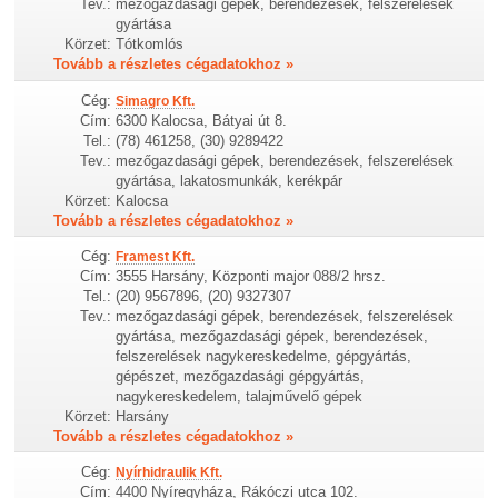
Tev.:
mezőgazdasági gépek, berendezések, felszerelések
gyártása
Körzet:
Tótkomlós
Tovább a részletes cégadatokhoz »
Cég:
Simagro Kft.
Cím:
6300 Kalocsa, Bátyai út 8.
Tel.:
(78) 461258, (30) 9289422
Tev.:
mezőgazdasági gépek, berendezések, felszerelések
gyártása, lakatosmunkák, kerékpár
Körzet:
Kalocsa
Tovább a részletes cégadatokhoz »
Cég:
Framest Kft.
Cím:
3555 Harsány, Központi major 088/2 hrsz.
Tel.:
(20) 9567896, (20) 9327307
Tev.:
mezőgazdasági gépek, berendezések, felszerelések
gyártása, mezőgazdasági gépek, berendezések,
felszerelések nagykereskedelme, gépgyártás,
gépészet, mezőgazdasági gépgyártás,
nagykereskedelem, talajművelő gépek
Körzet:
Harsány
Tovább a részletes cégadatokhoz »
Cég:
Nyírhidraulik Kft.
Cím:
4400 Nyíregyháza, Rákóczi utca 102.