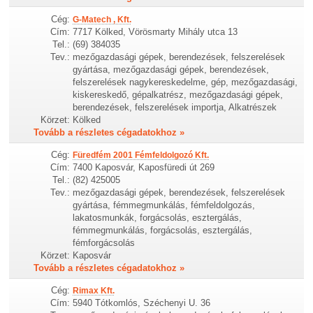
Cég:
G-Matech , Kft.
Cím:
7717 Kölked, Vörösmarty Mihály utca 13
Tel.:
(69) 384035
Tev.:
mezőgazdasági gépek, berendezések, felszerelések
gyártása, mezőgazdasági gépek, berendezések,
felszerelések nagykereskedelme, gép, mezőgazdasági,
kiskereskedő, gépalkatrész, mezőgazdasági gépek,
berendezések, felszerelések importja, Alkatrészek
Körzet:
Kölked
Tovább a részletes cégadatokhoz »
Cég:
Füredfém 2001 Fémfeldolgozó Kft.
Cím:
7400 Kaposvár, Kaposfüredi út 269
Tel.:
(82) 425005
Tev.:
mezőgazdasági gépek, berendezések, felszerelések
gyártása, fémmegmunkálás, fémfeldolgozás,
lakatosmunkák, forgácsolás, esztergálás,
fémmegmunkálás, forgácsolás, esztergálás,
fémforgácsolás
Körzet:
Kaposvár
Tovább a részletes cégadatokhoz »
Cég:
Rimax Kft.
Cím:
5940 Tótkomlós, Széchenyi U. 36