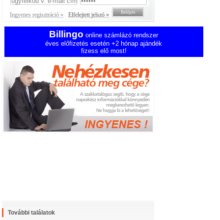
Ingyenes regisztráció »
Elfelejtett jelszó »
Billingo
online számlázó rendszer
éves előfizetés esetén +2 hónap ajándék
fizess elő most!
További találatok