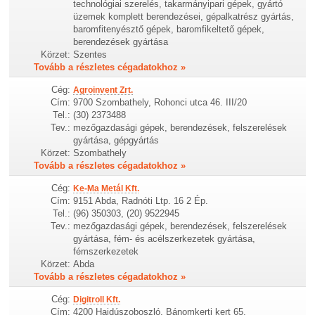
technológiai szerelés, takarmányipari gépek, gyártó
üzemek komplett berendezései, gépalkatrész gyártás,
baromfitenyésztő gépek, baromfikeltető gépek,
berendezések gyártása
Körzet:
Szentes
Tovább a részletes cégadatokhoz »
Cég:
Agroinvent Zrt.
Cím:
9700 Szombathely, Rohonci utca 46. III/20
Tel.:
(30) 2373488
Tev.:
mezőgazdasági gépek, berendezések, felszerelések
gyártása, gépgyártás
Körzet:
Szombathely
Tovább a részletes cégadatokhoz »
Cég:
Ke-Ma Metál Kft.
Cím:
9151 Abda, Radnóti Ltp. 16 2 Ép.
Tel.:
(96) 350303, (20) 9522945
Tev.:
mezőgazdasági gépek, berendezések, felszerelések
gyártása, fém- és acélszerkezetek gyártása,
fémszerkezetek
Körzet:
Abda
Tovább a részletes cégadatokhoz »
Cég:
Digitroll Kft.
Cím:
4200 Hajdúszoboszló, Bánomkerti kert 65.