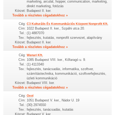
marketing, arculat, hopper, communication, marketing,
direkt marketing, fotózás
Körzet:
Budapest II. ker.
Tovább a részletes cégadatokhoz »
Cég:
C3 Kulturális És Kommunikációs Központ Nonprofit Kft.
Cím:
1022 Budapest II. ker., Szpáhi utca 20.
Tel.:
(1) 4887070
Tev.:
fejlesztés, kutatás, nonprofit szervezet, alapítvány
Körzet:
Budapest II. ker.
Tovább a részletes cégadatokhoz »
Cég:
Wanari Kft.
Cím:
1085 Budapest VIII. ker., Kőfaragó u. 9.
Tel.:
(1) 4113340
Tev.:
fejlesztés, tanácsadás, informatika, szoftver,
számítástechnika, kommunikáció, szoftverfejlesztés,
üzleti kommunikáció
Körzet:
Budapest VIII. ker.
Tovább a részletes cégadatokhoz »
Cég:
Oxol
Cím:
1051 Budapest V. ker., Nádor U. 19
Tel.:
(30) 2974550
Tev.:
fejlesztés, tanácsadás, kutatás
Körzet:
Budapest V. ker.