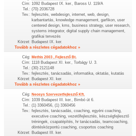
Cím:
1092 Budapest IX. ker., Baross U. 119/A
Tel.:
(70) 2036728
Tev.:
fejlesztés, webdesign, internet, web, design,
karbantartás, knowledge management, garfikon, user
centered design, kms, business strategy, user research,
systems integrator, digital supply chain management,
grafikai tervezés
Körzet:
Budapest IX. ker.
Tovább a részletes cégadatokhoz »
Cég:
Methis 2003 , Fejlesztő Bt.
Cím:
1118 Budapest XI. ker., Torbágy U. 3.
Tel.:
(30) 2121148
Tev.:
fejlesztés, tanácsadás, informatika, oktatás, kutatás
Körzet:
Budapest XI. ker.
Tovább a részletes cégadatokhoz »
Cég:
Neosys Szervezetfejlesztő Kft.
Cím:
1039 Budapest III. ker., Bimbó út 6.
Tel.:
(1) 3360456, (1) 3360456
Tev.:
fejlesztés, tanácsadás, coaching, egyéni coaching,
executive coaching, vezetőfejlesztés, készségfejlesztő
tréningek, csapatépítés, hr tanácsadás, teamcoaching,
döntésközpontú coaching, csoportos coaching
Körzet:
Budapest III. ker.