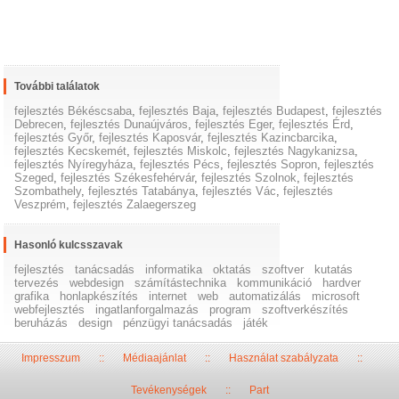
További találatok
fejlesztés Békéscsaba
,
fejlesztés Baja
,
fejlesztés Budapest
,
fejlesztés
Debrecen
,
fejlesztés Dunaújváros
,
fejlesztés Eger
,
fejlesztés Érd
,
fejlesztés Győr
,
fejlesztés Kaposvár
,
fejlesztés Kazincbarcika
,
fejlesztés Kecskemét
,
fejlesztés Miskolc
,
fejlesztés Nagykanizsa
,
fejlesztés Nyíregyháza
,
fejlesztés Pécs
,
fejlesztés Sopron
,
fejlesztés
Szeged
,
fejlesztés Székesfehérvár
,
fejlesztés Szolnok
,
fejlesztés
Szombathely
,
fejlesztés Tatabánya
,
fejlesztés Vác
,
fejlesztés
Veszprém
,
fejlesztés Zalaegerszeg
Hasonló kulcsszavak
fejlesztés
tanácsadás
informatika
oktatás
szoftver
kutatás
tervezés
webdesign
számítástechnika
kommunikáció
hardver
grafika
honlapkészítés
internet
web
automatizálás
microsoft
webfejlesztés
ingatlanforgalmazás
program
szoftverkészítés
beruházás
design
pénzügyi tanácsadás
játék
Impresszum
::
Médiaajánlat
::
Használat szabályzata
::
Tevékenységek
::
Part