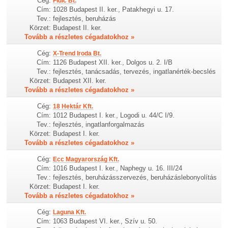
Cég:
Fidic Bt.
Cím:
1028 Budapest II. ker., Patakhegyi u. 17.
Tev.:
fejlesztés, beruházás
Körzet:
Budapest II. ker.
Tovább a részletes cégadatokhoz »
Cég:
X-Trend Iroda Bt.
Cím:
1126 Budapest XII. ker., Dolgos u. 2. I/B
Tev.:
fejlesztés, tanácsadás, tervezés, ingatlanérték-becslés
Körzet:
Budapest XII. ker.
Tovább a részletes cégadatokhoz »
Cég:
18 Hektár Kft.
Cím:
1012 Budapest I. ker., Logodi u. 44/C I/9.
Tev.:
fejlesztés, ingatlanforgalmazás
Körzet:
Budapest I. ker.
Tovább a részletes cégadatokhoz »
Cég:
Ecc Magyarország Kft.
Cím:
1016 Budapest I. ker., Naphegy u. 16. III/24
Tev.:
fejlesztés, beruházásszervezés, beruházáslebonyolítás
Körzet:
Budapest I. ker.
Tovább a részletes cégadatokhoz »
Cég:
Laguna Kft.
Cím:
1063 Budapest VI. ker., Szív u. 50.