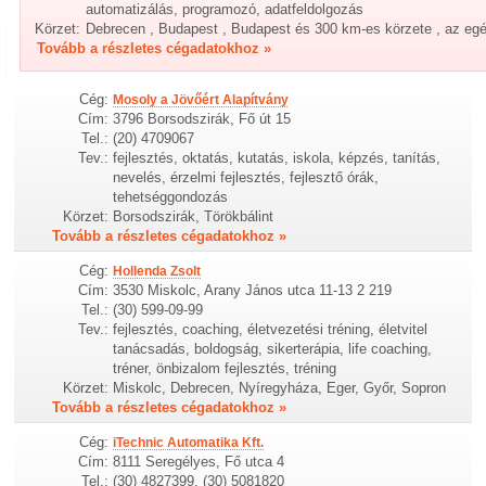
automatizálás, programozó, adatfeldolgozás
Körzet:
Debrecen , Budapest , Budapest és 300 km-es körzete , az eg
Tovább a részletes cégadatokhoz »
Cég:
Mosoly a Jövőért Alapítvány
Cím:
3796 Borsodszirák, Fő út 15
Tel.:
(20) 4709067
Tev.:
fejlesztés, oktatás, kutatás, iskola, képzés, tanítás,
nevelés, érzelmi fejlesztés, fejlesztő órák,
tehetséggondozás
Körzet:
Borsodszirák, Törökbálint
Tovább a részletes cégadatokhoz »
Cég:
Hollenda Zsolt
Cím:
3530 Miskolc, Arany János utca 11-13 2 219
Tel.:
(30) 599-09-99
Tev.:
fejlesztés, coaching, életvezetési tréning, életvitel
tanácsadás, boldogság, sikerterápia, life coaching,
tréner, önbizalom fejlesztés, tréning
Körzet:
Miskolc, Debrecen, Nyíregyháza, Eger, Győr, Sopron
Tovább a részletes cégadatokhoz »
Cég:
iTechnic Automatika Kft.
Cím:
8111 Seregélyes, Fő utca 4
Tel.:
(30) 4827399, (30) 5081820