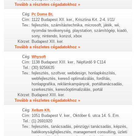
Tovább a részletes cégadatokhoz »
Cég:
Pc Dome Bt.
Cím:
1122 Budapest XII. ker., Krisztina Krt. 2-4. I/11/
Tev.:
fejlesztés, számítástechnika, microsoft, játék, wii,
nyomdai tevékenység, playstation, számítógép, kiadó,
sony, nintendo, konzol, xbox
Körzet:
Budapest XII. ker.
Tovább a részletes cégadatokhoz »
Cég:
Whysoft
Cím:
1138 Budapest XIII. ker., Népfürdő 9 C114
Tel.:
(30) 9256635
Tev.:
fejlesztés, szoftver, webdesign, honlapkészítés,
webfejlesztés, kereső optimalizálás, fordítás,
honlapgrafika, reklámkampányok, portáltanácsadás,
szerkesztés, keresőoptimalizálás, portál
Körzet:
Budapest XIII. ker.
Tovább a részletes cégadatokhoz »
Cég:
Xellum Kft.
Cím:
1051 Budapest V. ker., Október 6. utca 14. 5..Em.
Tel.:
(1) 2691920
Tev.:
fejlesztés, tanácsadás, pénzügyi tanácsadás, képzés,
hatékonyságfejlesztés, management consulting, üzleti