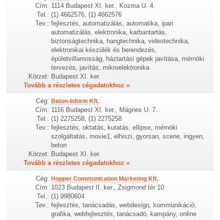
Cím:
1114 Budapest XI. ker., Kozma U. 4.
Tel.:
(1) 4662576, (1) 4662576
Tev.:
fejlesztés, automatizálás, automatika, ipari
automatizálás, elektronika, karbantartás,
biztonságtechnika, hangtechnika, videotechnika,
elektronikai készülék és berendezés,
épületvillamosság, háztartási gépek javítása, mérnöki
tervezés, javítás, mikroelektronika
Körzet:
Budapest XI. ker.
Tovább a részletes cégadatokhoz »
Cég:
Beton-Inform Kft.
Cím:
1116 Budapest XI. ker., Mágnes U. 7.
Tel.:
(1) 2275258, (1) 2275258
Tev.:
fejlesztés, oktatás, kutatás, ellipse, mérnöki
szolgáltatás, movie1, elhiszi, gyorsan, scene, ingyen,
beton
Körzet:
Budapest XI. ker.
Tovább a részletes cégadatokhoz »
Cég:
Hopper Communication Marketing Kft.
Cím:
1023 Budapest II. ker., Zsigmond tér 10
Tel.:
(1) 9980604
Tev.:
fejlesztés, tanácsadás, webdesign, kommunikáció,
grafika, webfejlesztés, tanácsadó, kampány, online