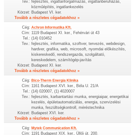
Tev.:
fejlesztés, ingatlanforgalmazás, ingatlanberuházás,
közműépítés, ingatlankezelés
Körzet:
Budapest VI. ker.
Tovább a részletes cégadatokhoz »
Cég:
Achron Informatika Kft.
Cím:
1119 Budapest XI. ker., Fehérvári út 43
Tel.:
(14) 010452
Tev.:
fejlesztés, informatika, szoftver, tervezés, webdesign,
hardver, grafika, web, microsoft, nyomdai előkészítés,
kiskereskedő, rendszergazda, szolgáltató,
kereskedelem, számítógép-javítás
Körzet:
Budapest XI. ker.
Tovább a részletes cégadatokhoz »
Cég:
Bico-Therm Energia Klinika
Cím:
1161 Budapest XVI. ker., Béla U. 21/A
Tel.:
(14) 020007, (1) 4020007
Tev.:
fejlesztés, karbantartási munka, energiaipar, energetikai
kezelés, épületautomatizálás, energia, szervizelési
munka, feszültségkontroll, méréstechnika
Körzet:
Budapest XVI. ker.
Tovább a részletes cégadatokhoz »
Cég:
Mytek Communication Kft.
Cím:
1191 Budapest XIX. ker., Üllői út. 200.