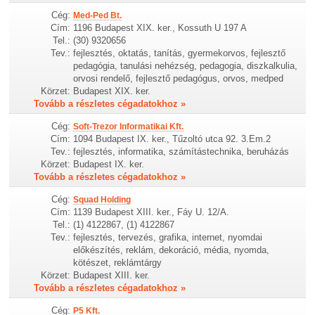
Cég:
Med-Ped Bt.
Cím:
1196 Budapest XIX. ker., Kossuth U 197 A
Tel.:
(30) 9320656
Tev.:
fejlesztés, oktatás, tanítás, gyermekorvos, fejlesztő
pedagógia, tanulási nehézség, pedagogia, diszkalkulia,
orvosi rendelő, fejlesztő pedagógus, orvos, medped
Körzet:
Budapest XIX. ker.
Tovább a részletes cégadatokhoz »
Cég:
Soft-Trezor Informatikai Kft.
Cím:
1094 Budapest IX. ker., Tűzoltó utca 92. 3.Em.2
Tev.:
fejlesztés, informatika, számítástechnika, beruházás
Körzet:
Budapest IX. ker.
Tovább a részletes cégadatokhoz »
Cég:
Squad Holding
Cím:
1139 Budapest XIII. ker., Fáy U. 12/A.
Tel.:
(1) 4122867, (1) 4122867
Tev.:
fejlesztés, tervezés, grafika, internet, nyomdai
előkészítés, reklám, dekoráció, média, nyomda,
kötészet, reklámtárgy
Körzet:
Budapest XIII. ker.
Tovább a részletes cégadatokhoz »
Cég:
P5 Kft.