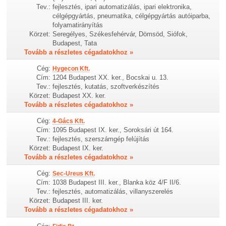
Tev.:
fejlesztés, ipari automatizálás, ipari elektronika,
célgépgyártás, pneumatika, célgépgyártás autóiparba,
folyamatirányítás
Körzet:
Seregélyes, Székesfehérvár, Dömsöd, Siófok,
Budapest, Tata
Tovább a részletes cégadatokhoz »
Cég:
Hygecon Kft.
Cím:
1204 Budapest XX. ker., Bocskai u. 13.
Tev.:
fejlesztés, kutatás, szoftverkészítés
Körzet:
Budapest XX. ker.
Tovább a részletes cégadatokhoz »
Cég:
4-Gács Kft.
Cím:
1095 Budapest IX. ker., Soroksári út 164.
Tev.:
fejlesztés, szerszámgép felújítás
Körzet:
Budapest IX. ker.
Tovább a részletes cégadatokhoz »
Cég:
Sec-Ureus Kft.
Cím:
1038 Budapest III. ker., Blanka köz 4/F II/6.
Tev.:
fejlesztés, automatizálás, villanyszerelés
Körzet:
Budapest III. ker.
Tovább a részletes cégadatokhoz »