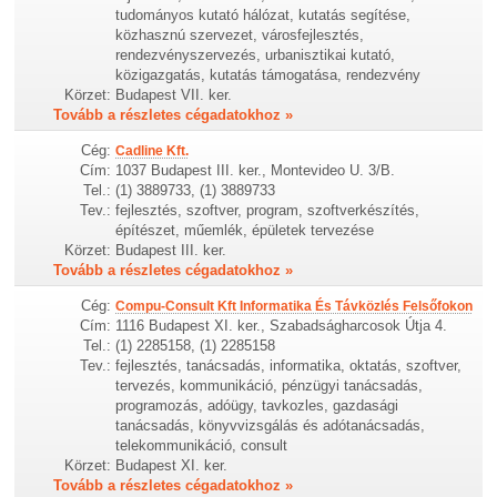
tudományos kutató hálózat, kutatás segítése,
közhasznú szervezet, városfejlesztés,
rendezvényszervezés, urbanisztikai kutató,
közigazgatás, kutatás támogatása, rendezvény
Körzet:
Budapest VII. ker.
Tovább a részletes cégadatokhoz »
Cég:
Cadline Kft.
Cím:
1037 Budapest III. ker., Montevideo U. 3/B.
Tel.:
(1) 3889733, (1) 3889733
Tev.:
fejlesztés, szoftver, program, szoftverkészítés,
építészet, műemlék, épületek tervezése
Körzet:
Budapest III. ker.
Tovább a részletes cégadatokhoz »
Cég:
Compu-Consult Kft Informatika És Távközlés Felsőfokon
Cím:
1116 Budapest XI. ker., Szabadságharcosok Útja 4.
Tel.:
(1) 2285158, (1) 2285158
Tev.:
fejlesztés, tanácsadás, informatika, oktatás, szoftver,
tervezés, kommunikáció, pénzügyi tanácsadás,
programozás, adóügy, tavkozles, gazdasági
tanácsadás, könyvvizsgálás és adótanácsadás,
telekommunikáció, consult
Körzet:
Budapest XI. ker.
Tovább a részletes cégadatokhoz »