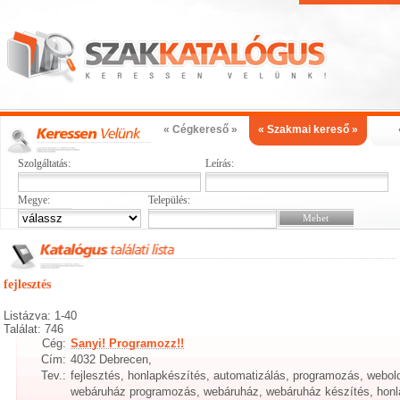
« Cégkereső »
« Szakmai kereső »
Szolgáltatás:
Leírás:
Megye:
Település:
fejlesztés
Listázva: 1-40
Találat: 746
Cég:
Sanyi! Programozz!!
Cím:
4032 Debrecen,
Tev.:
fejlesztés, honlapkészítés, automatizálás, programozás, webol
webáruház programozás, webáruház, webáruház készítés, honl