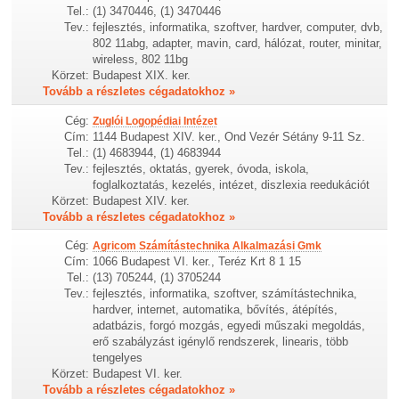
Tel.:
(1) 3470446, (1) 3470446
Tev.:
fejlesztés, informatika, szoftver, hardver, computer, dvb,
802 11abg, adapter, mavin, card, hálózat, router, minitar,
wireless, 802 11bg
Körzet:
Budapest XIX. ker.
Tovább a részletes cégadatokhoz »
Cég:
Zuglói Logopédiai Intézet
Cím:
1144 Budapest XIV. ker., Ond Vezér Sétány 9-11 Sz.
Tel.:
(1) 4683944, (1) 4683944
Tev.:
fejlesztés, oktatás, gyerek, óvoda, iskola,
foglalkoztatás, kezelés, intézet, diszlexia reedukációt
Körzet:
Budapest XIV. ker.
Tovább a részletes cégadatokhoz »
Cég:
Agricom Számítástechnika Alkalmazási Gmk
Cím:
1066 Budapest VI. ker., Teréz Krt 8 1 15
Tel.:
(13) 705244, (1) 3705244
Tev.:
fejlesztés, informatika, szoftver, számítástechnika,
hardver, internet, automatika, bővítés, átépítés,
adatbázis, forgó mozgás, egyedi műszaki megoldás,
erő szabályzást igénylő rendszerek, linearis, több
tengelyes
Körzet:
Budapest VI. ker.
Tovább a részletes cégadatokhoz »