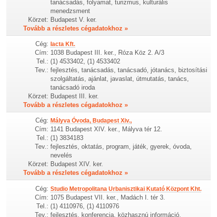
tanácsadás, folyamat, turizmus, kulturális
menedzsment
Körzet:
Budapest V. ker.
Tovább a részletes cégadatokhoz »
Cég:
Iacta Kft.
Cím:
1038 Budapest III. ker., Róza Köz 2. A/3
Tel.:
(1) 4533402, (1) 4533402
Tev.:
fejlesztés, tanácsadás, tanácsadó, jótanács, biztosítási
szolgáltatás, ajánlat, javaslat, útmutatás, tanács,
tanácsadó iroda
Körzet:
Budapest III. ker.
Tovább a részletes cégadatokhoz »
Cég:
Mályva Óvoda, Budapest Xiv.,
Cím:
1141 Budapest XIV. ker., Mályva tér 12.
Tel.:
(1) 3834183
Tev.:
fejlesztés, oktatás, program, játék, gyerek, óvoda,
nevelés
Körzet:
Budapest XIV. ker.
Tovább a részletes cégadatokhoz »
Cég:
Studio Metropolitana Urbanisztikai Kutató Központ Kht.
Cím:
1075 Budapest VII. ker., Madách I. tér 3.
Tel.:
(1) 4110976, (1) 4110976
Tev.:
fejlesztés, konferencia, közhasznú információ,