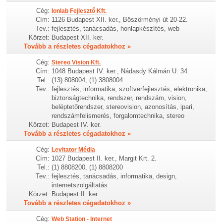
Cég:
Ionlab Fejlesztő Kft.
Cím:
1126 Budapest XII. ker., Böszörményi út 20-22.
Tev.:
fejlesztés, tanácsadás, honlapkészítés, web
Körzet:
Budapest XII. ker.
Tovább a részletes cégadatokhoz »
Cég:
Stereo Vision Kft.
Cím:
1048 Budapest IV. ker., Nádasdy Kálmán U. 34.
Tel.:
(13) 808004, (1) 3808004
Tev.:
fejlesztés, informatika, szoftverfejlesztés, elektronika,
biztonságtechnika, rendszer, rendszám, vision,
beléptetőrendszer, stereovision, azonosítás, ipari,
rendszámfelismerés, forgalomtechnika, stereo
Körzet:
Budapest IV. ker.
Tovább a részletes cégadatokhoz »
Cég:
Levitator Média
Cím:
1027 Budapest II. ker., Margit Krt. 2.
Tel.:
(1) 8808200, (1) 8808200
Tev.:
fejlesztés, tanácsadás, informatika, design,
internetszolgáltatás
Körzet:
Budapest II. ker.
Tovább a részletes cégadatokhoz »
Cég:
Web Station - Internet