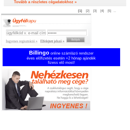
Tovább a részletes cégadatokhoz »
[1]
[2]
[3]
[4]
[5]
...
Ingyenes regisztráció »
Elfelejtett jelszó »
Billingo
online számlázó rendszer
éves előfizetés esetén +2 hónap ajándék
fizess elő most!