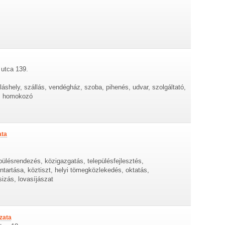
 utca 139.
lláshely, szállás, vendégház, szoba, pihenés, udvar, szolgáltató,
ó, homokozó
ata
epülésrendezés, közigazgatás, településfejlesztés,
tartása, köztiszt, helyi tömegközlekedés, oktatás,
izás, lovasíjászat
zata