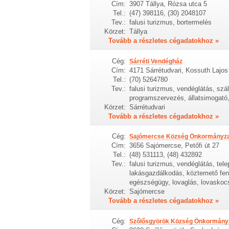
Cím:
3907 Tállya, Rózsa utca 5
Tel.:
(47) 398116, (30) 2048107
Tev.:
falusi turizmus, bortermelés
Körzet:
Tállya
Tovább a részletes cégadatokhoz »
Cég:
Sárréti Vendégház
Cím:
4171 Sárrétudvari, Kossuth Lajos
Tel.:
(70) 5264780
Tev.:
falusi turizmus, vendéglátás, szá
programszervezés, állatsimogat
Körzet:
Sárrétudvari
Tovább a részletes cégadatokhoz »
Cég:
Sajómercse Község Önkormányz
Cím:
3656 Sajómercse, Petőfi út 27
Tel.:
(48) 531113, (48) 432892
Tev.:
falusi turizmus, vendéglátás, tel
lakásgazdálkodás, köztemető fenn
egészségügy, lovaglás, lovaskocs
Körzet:
Sajómercse
Tovább a részletes cégadatokhoz »
Cég:
Szőlősgyörök Község Önkormány