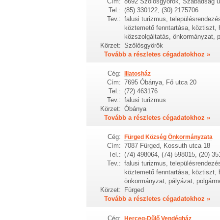
Cím:
8692 Szőlősgyörök, Szabadság u
Tel.:
(85) 330122, (30) 2175706
Tev.:
falusi turizmus, településrendezé
köztemető fenntartása, köztiszt, 
közszolgáltatás, önkormányzat, pá
Körzet:
Szőlősgyörök
Tovább a részletes cégadatokhoz »
Cég:
Illatosház
Cím:
7695 Óbánya, Fő utca 20
Tel.:
(72) 463176
Tev.:
falusi turizmus
Körzet:
Óbánya
Tovább a részletes cégadatokhoz »
Cég:
Fürged Község Önkormányzata
Cím:
7087 Fürged, Kossuth utca 18
Tel.:
(74) 498064, (74) 598015, (20) 3
Tev.:
falusi turizmus, településrendezé
köztemető fenntartása, köztiszt, 
önkormányzat, pályázat, polgármes
Körzet:
Fürged
Tovább a részletes cégadatokhoz »
Cég:
Herceg-Dűlő Vendégház