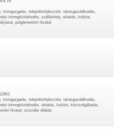
tca 18.
s, közigazgatás, településfejlesztés, lakásgazdálkodás,
helyi tömegközlekedés, szálláshely, oktatás, kultúra,
lyázat, polgármesteri hivatal
512963
s, közigazgatás, településfejlesztés, lakásgazdálkodás,
helyi tömegközlekedés, oktatás, kultúra, közszolgáltatás,
teri hivatal, szociális ellátás