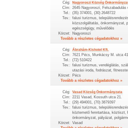
Cég:
Nagyoroszi Község Önkormányza
Cím:
2645 Nagyoroszi, Felszabadulás 
Tel.:
(35) 374001, (30) 2648722
Tev.:
falusi turizmus, településrendezés
közszolgáltatás, önkormányzat, pá
egészségügy, művelődés
Körzet:
Nagyoroszi
Tovább a részletes cégadatokhoz »
Cég:
Ábrahám-Kishotel Kft.
Cím:
7621 Pécs, Munkácsy M. utca 41
Tel.:
(72) 510422
Tev.:
falusi turizmus, vendéglátás, szál
utazási iroda, fodrászat, fitness
Körzet:
Pécs
Tovább a részletes cégadatokhoz »
Cég:
Vasad Község Önkormányzata
Cím:
2211 Vasad, Kossuth utca 21.
Tel.:
(29) 494001, (70) 3879397
Tev.:
falusi turizmus, településrendezé
köztemető fenntartása, köztiszt, 
önkormányzat, pályázat, polgármes
Körzet:
Vasad
Tovább a részletes cégadatokhoz »