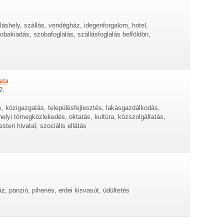
lláshely, szállás, vendégház, idegenforgalom, hotel,
zobakiadás, szobafoglalás, szállásfoglalás belföldön,
ata
2.
s, közigazgatás, településfejlesztés, lakásgazdálkodás,
helyi tömegközlekedés, oktatás, kultúra, közszolgáltatás,
teri hivatal, szociális ellátás
áz, panzió, pihenés, erdei kisvasút, üdültetés