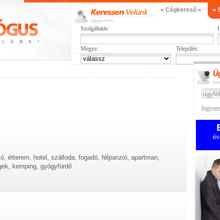
« Cégkereső »
« 
Szolgáltatás:
L
Megye:
Település:
Ingyenes
év
ió, étterem, hotel, szálloda, fogadó, félpanzió, apartman,
gek, kemping, gyógyfürdő