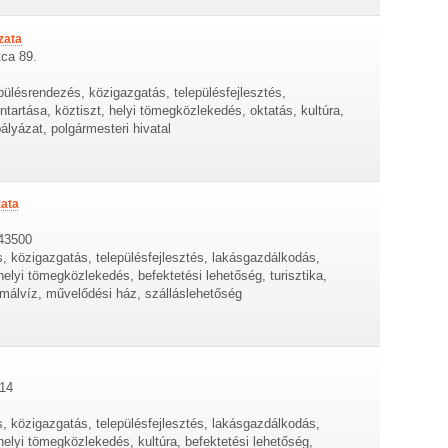
zata
ca 89.
epülésrendezés, közigazgatás, településfejlesztés,
tartása, köztiszt, helyi tömegközlekedés, oktatás, kultúra,
lyázat, polgármesteri hivatal
ata
043500
s, közigazgatás, településfejlesztés, lakásgazdálkodás,
helyi tömegközlekedés, befektetési lehetőség, turisztika,
ermálvíz, művelődési ház, szálláslehetőség
114
s, közigazgatás, településfejlesztés, lakásgazdálkodás,
helyi tömegközlekedés, kultúra, befektetési lehetőség,