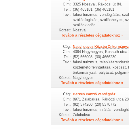
Cím:
3325 Noszvaj, Rákóczi út 84.
Tel.:
(36) 463181, (36) 463181
Tev.:
falusi turizmus, vendéglátás, szá
szállásfoglalás, szálláshelyek, s
szálláskiadás
Körzet:
Noszvaj
Tovább a részletes cégadatokhoz »
Cég:
Nagyhegyes Község Önkormányz
Cím:
4064 Nagyhegyes, Kossuth utca 
Tel.:
(52) 566008, (30) 4666230
Tev.:
falusi turizmus, településrendezé
köztemető fenntartása, köztiszt, 
önkormányzat, pályázat, polgármes
Körzet:
Nagyhegyes
Tovább a részletes cégadatokhoz »
Cég:
Berkes Panzió Vendégház
Cím:
8971 Zalabaksa, Rákóczi utca 28
Tel.:
(92) 374260, (20) 5370772
Tev.:
falusi turizmus, szállás, vendégh
Körzet:
Zalabaksa
Tovább a részletes cégadatokhoz »