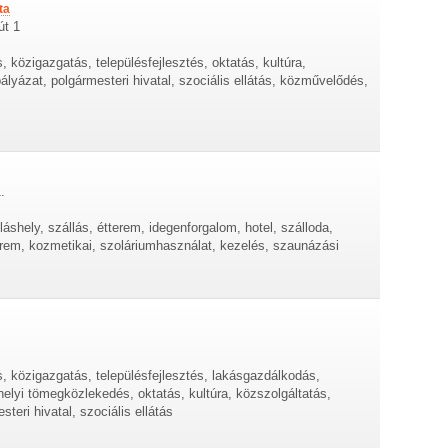
ta
út 1
, közigazgatás, településfejlesztés, oktatás, kultúra,
lyázat, polgármesteri hivatal, szociális ellátás, közművelődés,
.
láshely, szállás, étterem, idegenforgalom, hotel, szálloda,
terem, kozmetikai, szoláriumhasználat, kezelés, szaunázási
s, közigazgatás, településfejlesztés, lakásgazdálkodás,
helyi tömegközlekedés, oktatás, kultúra, közszolgáltatás,
teri hivatal, szociális ellátás