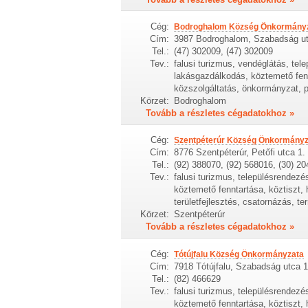
Cég:
Bodroghalom Község Önkormány
Cím:
3987 Bodroghalom, Szabadság ut
Tel.:
(47) 302009, (47) 302009
Tev.:
falusi turizmus, vendéglátás, tel
lakásgazdálkodás, köztemető fenn
közszolgáltatás, önkormányzat, pá
Körzet:
Bodroghalom
Tovább a részletes cégadatokhoz »
Cég:
Szentpéterúr Község Önkormányz
Cím:
8776 Szentpéterúr, Petőfi utca 1.
Tel.:
(92) 388070, (92) 568016, (30) 2
Tev.:
falusi turizmus, településrendezé
köztemető fenntartása, köztiszt, 
területfejlesztés, csatornázás, t
Körzet:
Szentpéterúr
Tovább a részletes cégadatokhoz »
Cég:
Tótújfalu Község Önkormányzata
Cím:
7918 Tótújfalu, Szabadság utca 
Tel.:
(82) 466629
Tev.:
falusi turizmus, településrendezé
köztemető fenntartása, köztiszt, 