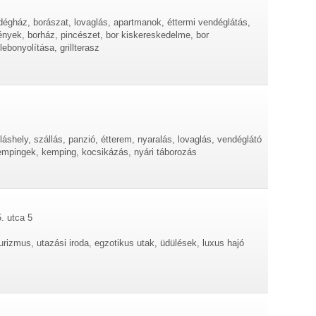
dégház, borászat, lovaglás, apartmanok, éttermi vendéglátás,
nyek, borház, pincészet, bor kiskereskedelme, bor
bonyolítása, grillterasz
láshely, szállás, panzió, étterem, nyaralás, lovaglás, vendéglátó
kempingek, kemping, kocsikázás, nyári táborozás
. utca 5
turizmus, utazási iroda, egzotikus utak, üdülések, luxus hajó