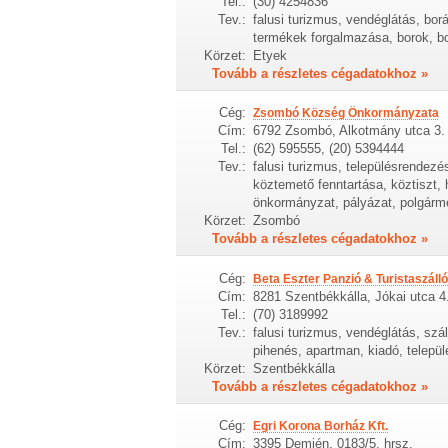
Tel.:
(30) 4254836
Tev.:
falusi turizmus, vendéglátás, borá
termékek forgalmazása, borok, b
Körzet:
Etyek
Tovább a részletes cégadatokhoz »
Cég:
Zsombó Község Önkormányzata
Cím:
6792 Zsombó, Alkotmány utca 3.
Tel.:
(62) 595555, (20) 5394444
Tev.:
falusi turizmus, településrendezé
köztemető fenntartása, köztiszt, 
önkormányzat, pályázat, polgármes
Körzet:
Zsombó
Tovább a részletes cégadatokhoz »
Cég:
Beta Eszter Panzió & Turistaszálló
Cím:
8281 Szentbékkálla, Jókai utca 4
Tel.:
(70) 3189992
Tev.:
falusi turizmus, vendéglátás, szá
pihenés, apartman, kiadó, települ
Körzet:
Szentbékkálla
Tovább a részletes cégadatokhoz »
Cég:
Egri Korona Borház Kft.
Cím:
3395 Demjén, 0183/5. hrsz.