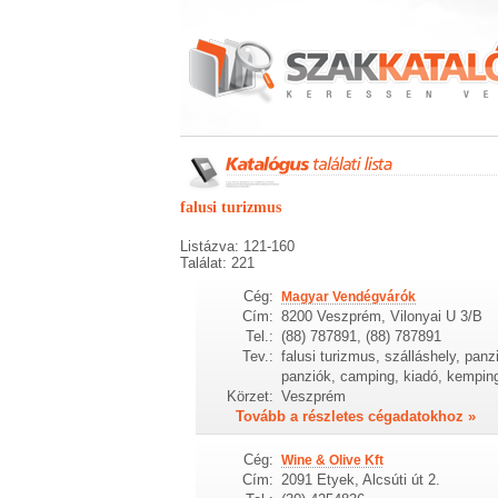
falusi turizmus
Listázva: 121-160
Találat: 221
Cég:
Magyar Vendégvárók
Cím:
8200 Veszprém, Vilonyai U 3/B
Tel.:
(88) 787891, (88) 787891
Tev.:
falusi turizmus, szálláshely, panz
panziók, camping, kiadó, kempin
Körzet:
Veszprém
Tovább a részletes cégadatokhoz »
Cég:
Wine & Olive Kft
Cím:
2091 Etyek, Alcsúti út 2.