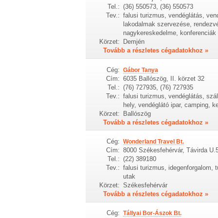
Tel.:
(36) 550573, (36) 550573
Tev.:
falusi turizmus, vendéglátás, ven
lakodalmak szervezése, rendezvé
nagykereskedelme, konferenciák le
Körzet:
Demjén
Tovább a részletes cégadatokhoz »
Cég:
Gábor Tanya
Cím:
6035 Ballószög, II. körzet 32
Tel.:
(76) 727935, (76) 727935
Tev.:
falusi turizmus, vendéglátás, szál
hely, vendéglátó ipar, camping, 
Körzet:
Ballószög
Tovább a részletes cégadatokhoz »
Cég:
Wonderland Travel Bt.
Cím:
8000 Székesfehérvár, Távirda U.5
Tel.:
(22) 389180
Tev.:
falusi turizmus, idegenforgalom, 
utak
Körzet:
Székesfehérvár
Tovább a részletes cégadatokhoz »
Cég:
Tállyai Bor-Ászok Bt.