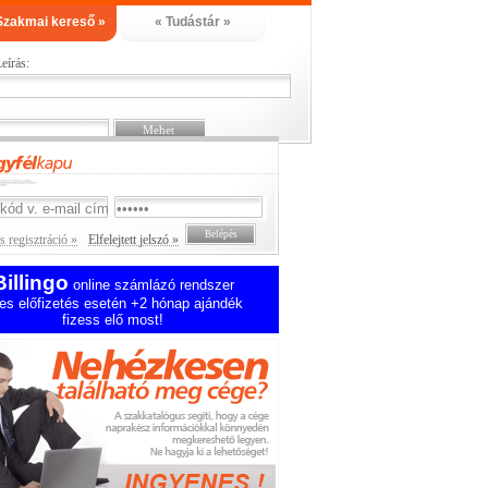
Szakmai kereső »
« Tudástár »
eírás:
 regisztráció »
Elfelejtett jelszó »
Billingo
online számlázó rendszer
es előfizetés esetén +2 hónap ajándék
fizess elő most!