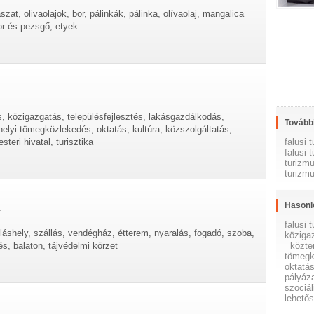
szat, olivaolajok, bor, pálinkák, pálinka, olívaolaj, mangalica
or és pezsgő, etyek
s, közigazgatás, településfejlesztés, lakásgazdálkodás,
További
helyi tömegközlekedés, oktatás, kultúra, közszolgáltatás,
falusi
teri hivatal, turisztika
falusi 
turizm
turizm
Hasonl
.
falusi 
lláshely, szállás, vendégház, étterem, nyaralás, fogadó, szoba,
köziga
és, balaton, tájvédelmi körzet
közte
tömegk
oktatá
pályáz
szociál
lehető