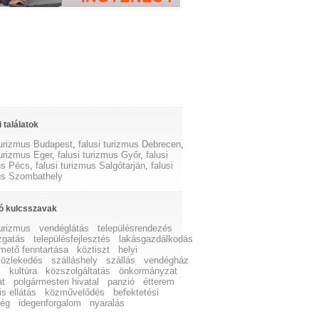
 találatok
 turizmus Budapest
,
falusi turizmus Debrecen
,
turizmus Eger
,
falusi turizmus Győr
,
falusi
us Pécs
,
falusi turizmus Salgótarján
,
falusi
us Szombathely
ó kulcsszavak
turizmus
vendéglátás
településrendezés
zgatás
településfejlesztés
lakásgazdálkodás
mető fenntartása
köztiszt
helyi
özlekedés
szálláshely
szállás
vendégház
s
kultúra
közszolgáltatás
önkormányzat
at
polgármesteri hivatal
panzió
étterem
is ellátás
közművelődés
befektetési
ség
idegenforgalom
nyaralás