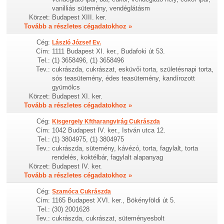
vanilliás sütemény, vendéglátásm
Körzet:
Budapest XIII. ker.
Tovább a részletes cégadatokhoz »
Cég:
László József Ev.
Cím:
1111 Budapest XI. ker., Budafoki út 53.
Tel.:
(1) 3658496, (1) 3658496
Tev.:
cukrászda, cukrászat, esküvői torta, születésnapi torta,
sós teasütemény, édes teasütemény, kandírozott
gyümölcs
Körzet:
Budapest XI. ker.
Tovább a részletes cégadatokhoz »
Cég:
Kisgergely Kftharangvirág Cukrászda
Cím:
1042 Budapest IV. ker., István utca 12.
Tel.:
(1) 3804975, (1) 3804975
Tev.:
cukrászda, sütemény, kávézó, torta, fagylalt, torta
rendelés, koktélbár, fagylalt alapanyag
Körzet:
Budapest IV. ker.
Tovább a részletes cégadatokhoz »
Cég:
Szamóca Cukrászda
Cím:
1165 Budapest XVI. ker., Bökényföldi út 5.
Tel.:
(30) 2001628
Tev.:
cukrászda, cukrászat, süteményesbolt