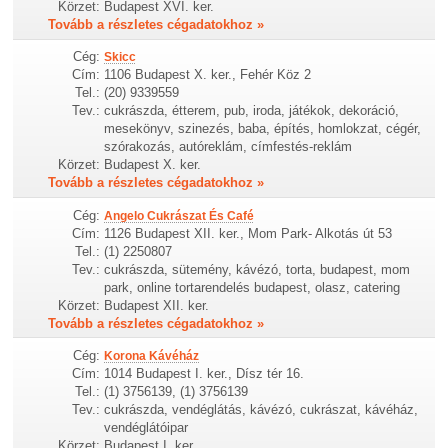
Körzet:
Budapest XVI. ker.
Tovább a részletes cégadatokhoz »
Cég:
Skicc
Cím:
1106 Budapest X. ker., Fehér Köz 2
Tel.:
(20) 9339559
Tev.:
cukrászda, étterem, pub, iroda, játékok, dekoráció,
mesekönyv, szinezés, baba, építés, homlokzat, cégér,
szórakozás, autóreklám, címfestés-reklám
Körzet:
Budapest X. ker.
Tovább a részletes cégadatokhoz »
Cég:
Angelo Cukrászat És Café
Cím:
1126 Budapest XII. ker., Mom Park- Alkotás út 53
Tel.:
(1) 2250807
Tev.:
cukrászda, sütemény, kávézó, torta, budapest, mom
park, online tortarendelés budapest, olasz, catering
Körzet:
Budapest XII. ker.
Tovább a részletes cégadatokhoz »
Cég:
Korona Kávéház
Cím:
1014 Budapest I. ker., Dísz tér 16.
Tel.:
(1) 3756139, (1) 3756139
Tev.:
cukrászda, vendéglátás, kávézó, cukrászat, kávéház,
vendéglátóipar
Körzet:
Budapest I. ker.