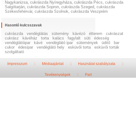
Nagykanizsa
,
cukrászda Nyíregyháza
,
cukrászda Pécs
,
cukrászda
Salgótarján
,
cukrászda Sopron
,
cukrászda Szeged
,
cukrászda
Székesfehérvár
,
cukrászda Szolnok
,
cukrászda Veszprém
Hasonló kulcsszavak
cukrászda
vendéglátás
sütemény
kávézó
étterem
cukrászat
cukrász
kávéház
torta
kalács
fagylalt
süti
édesség
vendéglátóipar
kávé
vendéglátó ipar
sütemények
üditő
bar
cukor
édesipar
vendéglátó hely
esküvői torta
esküvői torták
szolgáltató
Impresszum
::
Médiaajánlat
::
Használat szabályzata
::
Tevékenységek
::
Part