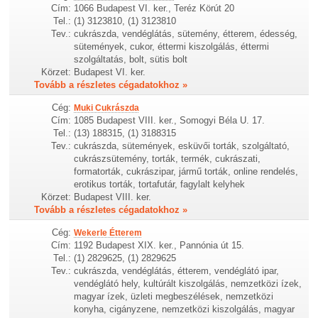
Cím:
1066 Budapest VI. ker., Teréz Körút 20
Tel.:
(1) 3123810, (1) 3123810
Tev.:
cukrászda, vendéglátás, sütemény, étterem, édesség,
sütemények, cukor, éttermi kiszolgálás, éttermi
szolgáltatás, bolt, sütis bolt
Körzet:
Budapest VI. ker.
Tovább a részletes cégadatokhoz »
Cég:
Muki Cukrászda
Cím:
1085 Budapest VIII. ker., Somogyi Béla U. 17.
Tel.:
(13) 188315, (1) 3188315
Tev.:
cukrászda, sütemények, esküvői torták, szolgáltató,
cukrászsütemény, torták, termék, cukrászati,
formatorták, cukrászipar, jármű torták, online rendelés,
erotikus torták, tortafutár, fagylalt kelyhek
Körzet:
Budapest VIII. ker.
Tovább a részletes cégadatokhoz »
Cég:
Wekerle Étterem
Cím:
1192 Budapest XIX. ker., Pannónia út 15.
Tel.:
(1) 2829625, (1) 2829625
Tev.:
cukrászda, vendéglátás, étterem, vendéglátó ipar,
vendéglátó hely, kultúrált kiszolgálás, nemzetközi ízek,
magyar ízek, üzleti megbeszélések, nemzetközi
konyha, cigányzene, nemzetközi kiszolgálás, magyar