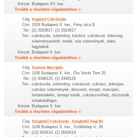
Körzet:
Budapest XV. ker.
Tovább a részletes cégadatokhoz »
Cég:
Auguszt Cukrászda
Cím:
1024 Budapest II. ker., Fény utca 8.
Tel.:
(1) 3163817, (1) 3163817
Tev.:
cukrászda, sütemény, kávézó, cukrászat, édesség,
süteményesbolt, torták, sós sütemények, édes,
fagylaltok
Körzet:
Budapest II. ker.
Tovább a részletes cégadatokhoz »
Cég:
Szamos Marcipán
Cím:
1106 Budapest X. ker., Örs Vezér Tere 25
Tel.:
(1) 4348125, (1) 4348125
Tev.:
cukrászda, sütemény, cukrászat, cukrász, édesipar,
cukrász sütemények, desszert, recept, marcipán,
tortarendelés, ünnepi torták, cukrászműhely, dísztorták,
tortakatalógus
Körzet:
Budapest X. ker.
Tovább a részletes cégadatokhoz »
Cég:
Szegletkő Cukrászda - Szegletkő Alap Bt.
Cím:
1108 Budapest X. ker., Szőlőtelep U. 28.
Tel.:
(12) 642614, (1) 2642614