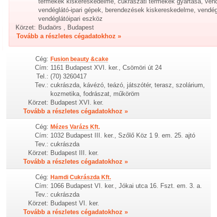
termékek kiskereskedelme, cukrászati termékek gyártása, vend
vendéglátó-ipari gépek, berendezések kiskereskedelme, vendégl
vendéglátóipari eszköz
Körzet:
Budaörs , Budapest
Tovább a részletes cégadatokhoz »
Cég:
Fusion beauty &cake
Cím:
1161 Budapest XVI. ker., Csömöri út 24
Tel.:
(70) 3260417
Tev.:
cukrászda, kávézó, teázó, játszótér, terasz, szolárium,
kozmetika, fodrászat, műköröm
Körzet:
Budapest XVI. ker.
Tovább a részletes cégadatokhoz »
Cég:
Mézes Varázs Kft.
Cím:
1032 Budapest III. ker., Szőlő Köz 1 9. em. 25. ajtó
Tev.:
cukrászda
Körzet:
Budapest III. ker.
Tovább a részletes cégadatokhoz »
Cég:
Hamdi Cukrászda Kft.
Cím:
1066 Budapest VI. ker., Jókai utca 16. Fszt. em. 3. a.
Tev.:
cukrászda
Körzet:
Budapest VI. ker.
Tovább a részletes cégadatokhoz »