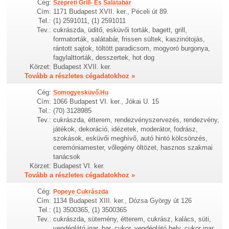
Cég:
Szépréti Grill- És Salátabár
Cím:
1171 Budapest XVII. ker., Péceli út 89.
Tel.:
(1) 2591011, (1) 2591011
Tev.:
cukrászda, üditő, esküvői torták, bagett, grill,
formatorták, salátabár, frissen sültek, kaszinótojás,
rántott sajtok, töltött paradicsom, mogyoró burgonya,
fagylalttorták, desszertek, hot dog
Körzet:
Budapest XVII. ker.
Tovább a részletes cégadatokhoz »
Cég:
Somogyesküvő.Hu
Cím:
1066 Budapest VI. ker., Jókai U. 15
Tel.:
(70) 3128985
Tev.:
cukrászda, étterem, rendezvényszervezés, rendezvény,
játékok, dekoráció, idézetek, moderátor, fodrász,
szokások, esküvői meghívő, autó hintó kölcsönzés,
ceremóniamester, vőlegény öltözet, hasznos szakmai
tanácsok
Körzet:
Budapest VI. ker.
Tovább a részletes cégadatokhoz »
Cég:
Popeye Cukrászda
Cím:
1134 Budapest XIII. ker., Dózsa György út 126
Tel.:
(1) 3500365, (1) 3500365
Tev.:
cukrászda, sütemény, étterem, cukrász, kalács, süti,
vendéglátó ipar, bar, cukor, vendéglátó hely, cukor ipar,