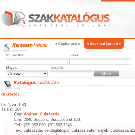
« Cégkereső »
« Szakmai kereső »
Szolgáltatás:
Leírás:
Megye:
Település:
cukrászda
Listázva: 1-40
Találat: 284
Cég:
Andretti Cukrászda
Cím:
2040 Budaörs, Budapesti út 128.
Tel.:
(23) 952-060, (20) 562-7245
Tev.:
cukrászda, vendéglátóipar, cukrász sütemények, cukrászda üz