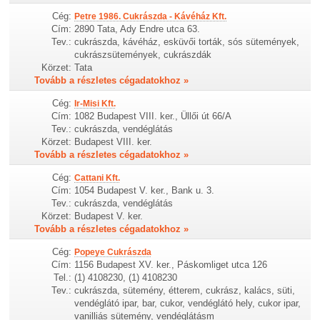
Cég:
Petre 1986. Cukrászda - Kávéház Kft.
Cím:
2890 Tata, Ady Endre utca 63.
Tev.:
cukrászda, kávéház, esküvői torták, sós sütemények,
cukrászsütemények, cukrászdák
Körzet:
Tata
Tovább a részletes cégadatokhoz »
Cég:
Ir-Misi Kft.
Cím:
1082 Budapest VIII. ker., Üllői út 66/A
Tev.:
cukrászda, vendéglátás
Körzet:
Budapest VIII. ker.
Tovább a részletes cégadatokhoz »
Cég:
Cattani Kft.
Cím:
1054 Budapest V. ker., Bank u. 3.
Tev.:
cukrászda, vendéglátás
Körzet:
Budapest V. ker.
Tovább a részletes cégadatokhoz »
Cég:
Popeye Cukrászda
Cím:
1156 Budapest XV. ker., Páskomliget utca 126
Tel.:
(1) 4108230, (1) 4108230
Tev.:
cukrászda, sütemény, étterem, cukrász, kalács, süti,
vendéglátó ipar, bar, cukor, vendéglátó hely, cukor ipar,
vanilliás sütemény, vendéglátásm