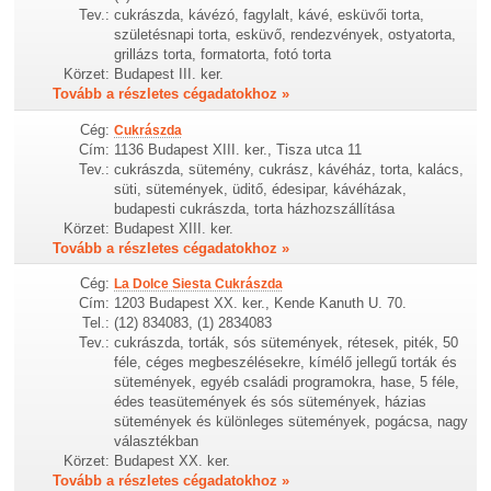
Tev.:
cukrászda, kávézó, fagylalt, kávé, esküvői torta,
születésnapi torta, esküvő, rendezvények, ostyatorta,
grillázs torta, formatorta, fotó torta
Körzet:
Budapest III. ker.
Tovább a részletes cégadatokhoz »
Cég:
Cukrászda
Cím:
1136 Budapest XIII. ker., Tisza utca 11
Tev.:
cukrászda, sütemény, cukrász, kávéház, torta, kalács,
süti, sütemények, üditő, édesipar, kávéházak,
budapesti cukrászda, torta házhozszállítása
Körzet:
Budapest XIII. ker.
Tovább a részletes cégadatokhoz »
Cég:
La Dolce Siesta Cukrászda
Cím:
1203 Budapest XX. ker., Kende Kanuth U. 70.
Tel.:
(12) 834083, (1) 2834083
Tev.:
cukrászda, torták, sós sütemények, rétesek, piték, 50
féle, céges megbeszélésekre, kímélő jellegű torták és
sütemények, egyéb családi programokra, hase, 5 féle,
édes teasütemények és sós sütemények, házias
sütemények és különleges sütemények, pogácsa, nagy
választékban
Körzet:
Budapest XX. ker.
Tovább a részletes cégadatokhoz »