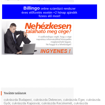
Billingo
online számlázó rendszer
éves előfizetés esetén +2 hónap ajándék
fizess elő most!
További találatok
cukrászda Budapest
,
cukrászda Debrecen
,
cukrászda Eger
,
cukrászda
Győr
,
cukrászda Kaposvár
,
cukrászda Kecskemét
,
cukrászda