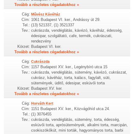
Tovább a részletes cégadatokhoz »
Cég:
Művész Kávéház
Cím:
1061 Budapest VI. ker., Andrássy út 29.
Tel.:
(13) 521337, (1) 3521337
Tev.:
cukrászda, vendéglátás, kávézó, kávéház, édesség,
édesipar, szolgáltató, cafe, termék, cukrászati,
rendezvény
Körzet:
Budapest VI. ker.
Tovább a részletes cégadatokhoz »
Cég:
Cukrászda
Cím:
1157 Budapest XV. ker., Legénybíró utca 15
Tev.:
cukrászda, vendéglátás, sütemény, kávézó, cukrászat,
cukrász, kávéház, torta, kalács, fagylalt, süti,
sütemények, üditő, édesipar, esküvői torta
Körzet:
Budapest XV. ker.
Tovább a részletes cégadatokhoz »
Cég:
Horváth Kert
Cím:
1151 Budapest XV. ker., Közvágóhíd utca 24.
Tel.:
(1) 3076455
Tev.:
cukrászda, vendéglátás, sütemény, torta, édesség,
esküvői torta, aprósütemények, alkalmi torta, marcipán,
csokiszökőkút, mini torták, hagyományos torta, barbi