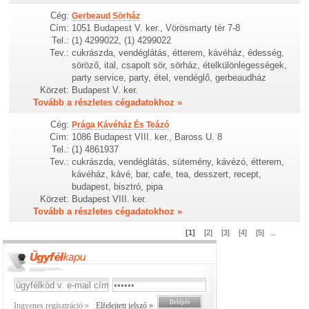
Cég:
Gerbeaud Sörház
Cím:
1051 Budapest V. ker., Vörösmarty tér 7-8
Tel.:
(1) 4299022, (1) 4299022
Tev.:
cukrászda, vendéglátás, étterem, kávéház, édesség,
söröző, ital, csapolt sör, sörház, ételkülönlegességek,
party service, party, étel, vendéglő, gerbeaudház
Körzet:
Budapest V. ker.
Tovább a részletes cégadatokhoz »
Cég:
Prága Kávéház És Teázó
Cím:
1086 Budapest VIII. ker., Baross U. 8
Tel.:
(1) 4861937
Tev.:
cukrászda, vendéglátás, sütemény, kávézó, étterem,
kávéház, kávé, bar, cafe, tea, desszert, recept,
budapest, bisztró, pipa
Körzet:
Budapest VIII. ker.
Tovább a részletes cégadatokhoz »
[1]
[2]
[3]
[4]
[5]
...
Ingyenes regisztráció »
Elfelejtett jelszó »