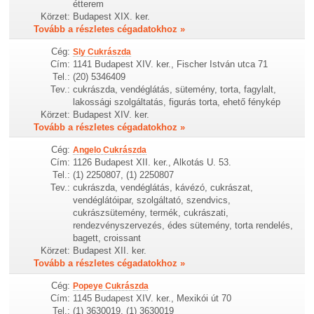
étterem
Körzet:
Budapest XIX. ker.
Tovább a részletes cégadatokhoz »
Cég:
Sly Cukrászda
Cím:
1141 Budapest XIV. ker., Fischer István utca 71
Tel.:
(20) 5346409
Tev.:
cukrászda, vendéglátás, sütemény, torta, fagylalt,
lakossági szolgáltatás, figurás torta, ehető fénykép
Körzet:
Budapest XIV. ker.
Tovább a részletes cégadatokhoz »
Cég:
Angelo Cukrászda
Cím:
1126 Budapest XII. ker., Alkotás U. 53.
Tel.:
(1) 2250807, (1) 2250807
Tev.:
cukrászda, vendéglátás, kávézó, cukrászat,
vendéglátóipar, szolgáltató, szendvics,
cukrászsütemény, termék, cukrászati,
rendezvényszervezés, édes sütemény, torta rendelés,
bagett, croissant
Körzet:
Budapest XII. ker.
Tovább a részletes cégadatokhoz »
Cég:
Popeye Cukrászda
Cím:
1145 Budapest XIV. ker., Mexikói út 70
Tel.:
(1) 3630019, (1) 3630019