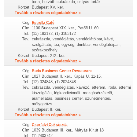
torta, hotváth cukrászda, ostyás torták
Körzet:
Budapest XV. ker.
Tovább a részletes cégadatokhoz »
Cég:
Estrella Café
Cím:
1196 Budapest XIX. ker., Petőfi U. 60.
Tel.:
(13) 183172, (1) 3183172
Tev.:
cukrászda, vendéglátás, vendéglátóipar, kávé,
szolgáltató, tea, egység, drinkbar, vendéglátóipari,
szórakozóhely
Körzet:
Budapest XIX. ker.
Tovább a részletes cégadatokhoz »
Cég:
Buda Business Center Restaurant
Cím:
1027 Budapest II. ker., Kapás U. 11-15.
Tel.:
(12) 024848, (1) 2024848
Tev.:
cukrászda, vendéglátás, kávézó, étterem, iroda, éttermi
kiszolgálás, légkondicionált, mozgásérzékelő,
áramellátás, business center, szünetmentes,
mélygarázs
Körzet:
Budapest II. ker.
Tovább a részletes cégadatokhoz »
Cég:
Cserfalvi Cukrászda
Cím:
1039 Budapest III. ker., Mátyás Kir.út 18
Tel.:
(1) 2403742