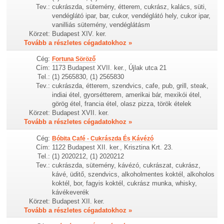
Tev.:
cukrászda, sütemény, étterem, cukrász, kalács, süti,
vendéglátó ipar, bar, cukor, vendéglátó hely, cukor ipar,
vanilliás sütemény, vendéglátásm
Körzet:
Budapest XIV. ker.
Tovább a részletes cégadatokhoz »
Cég:
Fortuna Söröző
Cím:
1173 Budapest XVII. ker., Újlak utca 21
Tel.:
(1) 2565830, (1) 2565830
Tev.:
cukrászda, étterem, szendvics, cafe, pub, grill, steak,
indiai étel, gyorsétterem, amerikai bár, mexikói étel,
görög étel, francia étel, olasz pizza, török ételek
Körzet:
Budapest XVII. ker.
Tovább a részletes cégadatokhoz »
Cég:
Bóbita Café - Cukrászda És Kávézó
Cím:
1122 Budapest XII. ker., Krisztina Krt. 23.
Tel.:
(1) 2020212, (1) 2020212
Tev.:
cukrászda, sütemény, kávézó, cukrászat, cukrász,
kávé, üditő, szendvics, alkoholmentes koktél, alkoholos
koktél, bor, fagyis koktél, cukrász munka, whisky,
kávékeverék
Körzet:
Budapest XII. ker.
Tovább a részletes cégadatokhoz »