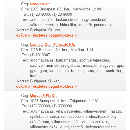
Cég:
Norgren Kft.
Cím:
1205 Budapest XX. ker., Nagykőrösi út 99.
Tel.:
(1) 2849000, (1) 2849000
Tev.:
automatizálás, kiskereskedő, nagykereskedő,
vákuumtechnika, hidraulika, importőr, pneumatika
Körzet:
Budapest XX. ker.
Tovább a részletes cégadatokhoz »
Cég:
Lambda-Com Fejlesztő Kft.
Cím:
1116 Budapest XI. ker., Mezőtúr U 14
Tel.:
(1) 2313047
Tev.:
automatizálás, karbantartás, szoftverfejlesztés,
szoftver, mérnöki szolgáltatás, műszaki felügyelet, gps,
gprs, gsm, lambdacom, tracking, sms, com, controller,
irda
Körzet:
Budapest XI. ker.
Tovább a részletes cégadatokhoz »
Cég:
Morvai & Fia Kft.
Cím:
1023 Budapest II. ker., Zsigmond tér 1/A
Tel.:
(13) 530399, (1) 3530399
Tev.:
automatizálás, villanyszerelés, villámvédelem, riasztó,
épületautomatika, érintésvédelem, elosztószekrény,
erős áramú, villamosszerelés, villamoshálózat,
villamosmunkák, villanyszerelői, beléptetőrendszer,