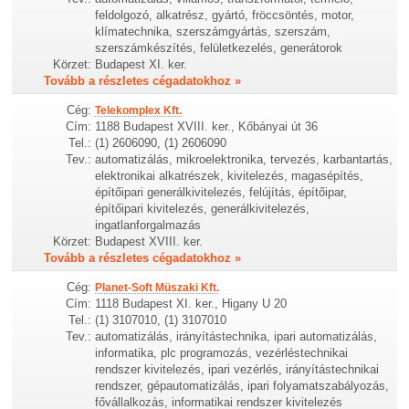
feldolgozó, alkatrész, gyártó, fröccsöntés, motor,
klímatechnika, szerszámgyártás, szerszám,
szerszámkészítés, felületkezelés, generátorok
Körzet:
Budapest XI. ker.
Tovább a részletes cégadatokhoz »
Cég:
Telekomplex Kft.
Cím:
1188 Budapest XVIII. ker., Kőbányai út 36
Tel.:
(1) 2606090, (1) 2606090
Tev.:
automatizálás, mikroelektronika, tervezés, karbantartás,
elektronikai alkatrészek, kivitelezés, magasépítés,
építőipari generálkivitelezés, felújítás, építőipar,
építőipari kivitelezés, generálkivitelezés,
ingatlanforgalmazás
Körzet:
Budapest XVIII. ker.
Tovább a részletes cégadatokhoz »
Cég:
Planet-Soft Müszaki Kft.
Cím:
1118 Budapest XI. ker., Higany U 20
Tel.:
(1) 3107010, (1) 3107010
Tev.:
automatizálás, irányítástechnika, ipari automatizálás,
informatika, plc programozás, vezérléstechnikai
rendszer kivitelezés, ipari vezérlés, irányítástechnikai
rendszer, gépautomatizálás, ipari folyamatszabályozás,
fővállalkozás, informatikai rendszer kivitelezés