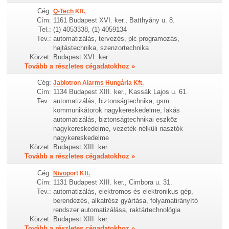
Cég:
Q-Tech Kft.
Cím:
1161 Budapest XVI. ker., Batthyány u. 8.
Tel.:
(1) 4053338, (1) 4059134
Tev.:
automatizálás, tervezés, plc programozás,
hajtástechnika, szenzortechnika
Körzet:
Budapest XVI. ker.
Tovább a részletes cégadatokhoz »
Cég:
Jablotron Alarms Hungária Kft.
Cím:
1134 Budapest XIII. ker., Kassák Lajos u. 61.
Tev.:
automatizálás, biztonságtechnika, gsm
kommunikátorok nagykereskedelme, lakás
automatizálás, biztonságtechnikai eszköz
nagykereskedelme, vezeték nélküli riasztók
nagykereskedelme
Körzet:
Budapest XIII. ker.
Tovább a részletes cégadatokhoz »
Cég:
Nivoport Kft.
Cím:
1131 Budapest XIII. ker., Cimbora u. 31.
Tev.:
automatizálás, elektromos és elektronikus gép,
berendezés, alkatrész gyártása, folyamatirányító
rendszer automatizálása, raktártechnológia
Körzet:
Budapest XIII. ker.
Tovább a részletes cégadatokhoz »