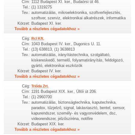
Cím:
1112 Budapest XI. ker., Budaörsi út 46.
Tel.:
(1) 1319275
Tev.:
automatizálás, mikroelektronika, szoftverfejlesztés,
szoftver, szerviz, elektronikai alkatrészek, informatika
Körzet:
Budapest XI. ker.
Tovább a részletes cégadatokhoz »
Cég:
Rcl Kft.
Cím:
1043 Budapest IV. ker., Dugonics U. 11.
Tel.:
(13) 638813, (1) 3638813
Tev.:
automatizálás, irányítástechnika, szolgáltató,
kiskereskedő, termelő, folyamatirányítás, feldolgozó,
gyártó, elektronikai eszközök
Körzet:
Budapest IV. ker.
Tovább a részletes cégadatokhoz »
Cég:
Trióda Zrt.
Cím:
1191 Budapest XIX. ker., Üllői út 206.
Tel.:
(1) 2960700
Tev.:
automatizálás, biztonságtechnika, kaputechnika,
paradox, tűzjelző, signal, lakásriasztó, bentel, sensor,
kapurendszer, személy- és vagyonvédelem, dsc,
videorendszer, jelzősziréna, notifire
Körzet:
Budapest XIX. ker.
Tovább a részletes cégadatokhoz »