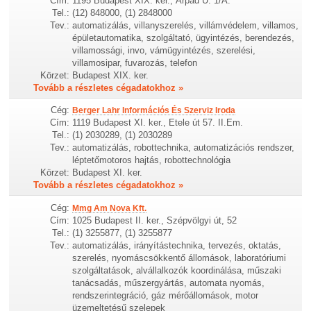
Cím:
1195 Budapest XIX. ker., Árpád U. 1/A.
Tel.:
(12) 848000, (1) 2848000
Tev.:
automatizálás, villanyszerelés, villámvédelem, villamos,
épületautomatika, szolgáltató, ügyintézés, berendezés,
villamossági, invo, vámügyintézés, szerelési,
villamosipar, fuvarozás, telefon
Körzet:
Budapest XIX. ker.
Tovább a részletes cégadatokhoz »
Cég:
Berger Lahr Információs És Szerviz Iroda
Cím:
1119 Budapest XI. ker., Etele út 57. II.Em.
Tel.:
(1) 2030289, (1) 2030289
Tev.:
automatizálás, robottechnika, automatizációs rendszer,
léptetőmotoros hajtás, robottechnológia
Körzet:
Budapest XI. ker.
Tovább a részletes cégadatokhoz »
Cég:
Mmg Am Nova Kft.
Cím:
1025 Budapest II. ker., Szépvölgyi út, 52
Tel.:
(1) 3255877, (1) 3255877
Tev.:
automatizálás, irányítástechnika, tervezés, oktatás,
szerelés, nyomáscsökkentő állomások, laboratóriumi
szolgáltatások, alvállalkozók koordinálása, műszaki
tanácsadás, műszergyártás, automata nyomás,
rendszerintegráció, gáz mérőállomások, motor
üzemeltetésű szelepek