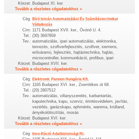
Körzet:
Budapest XI. ker.
Tovább a részletes cégadatokhoz »
Cég:
Bíró István Automatizálási És Számítástechnikai
Vállalkozás
Cím:
1171 Budapest XVII. ker., Óvónő U. 4.
Tel.:
(30) 3697859
Tev.:
automatizálás, ipari automatizálás, elektronika,
tervezés, szoftverfejlesztés, szoftver, siemens,
erősáramú, fejlesztés, hajtástechnika, hajtás,
microcontroller, kommunikáció, profibus, ipari
Körzet:
Budapest XVII. ker.
Tovább a részletes cégadatokhoz »
Cég:
Elektronic Pannon Hungária Kft.
Cím:
1165 Budapest XVI. ker., Zsemlékes út 68.
Tel.:
(20) 2807512
Tev.:
automatizálás, villanyszerelés, karbantartás,
kaputechnika, kapu, szerviz, érintésvédelem, javítás,
vezérlés, garázskapu, ephmérés, warema, krülland,
árnyékolótisztítás, mosás
Körzet:
Budapest XVI. ker.
Tovább a részletes cégadatokhoz »
Cég:
Invo-Ráció Adatbiztonsági Rt.