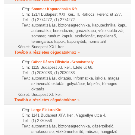
Cég:
Sommer Kaputechnika Kft.
Cím:
1214 Budapest XXI. ker., II. Rákóczi Ferenc út 277.
Tel.:
(1) 2774272, (1) 2774272
Tev.:
automatizálás, biztonságtechnika, kaputechnika, kapu,
automatika, berendezés, garázskapu, vészkioldó zár,
sommer, rundum kapuk, szekcionált, napellenző,
teremgarázs kapuk, kapunyitók, normstahl
Körzet:
Budapest XXI. ker.
Tovább a részletes cégadatokhoz »
Cég:
Gábor Dénes Főiskola -Szombathely
Cím:
1115 Budapest XI. ker., Etele út 68.
Tel.:
(1) 2030283, (1) 2030283
Tev.:
automatizálás, oktatás, informatika, iskola, magas
színvonalú oktatás, gólyatábor, képzés, tömeges
oktatás
Körzet:
Budapest XI. ker.
Tovább a részletes cégadatokhoz »
Cég:
Largo Elektro Kkt.
Cím:
1141 Budapest XIV. ker., Vágsellye utca 4.
Tel.:
(1) 2730556
Tev.:
automatizálás, biztonságtechnika, gázérzékelő,
smokesense, vízkőmentesítő, műszer, hangjelző