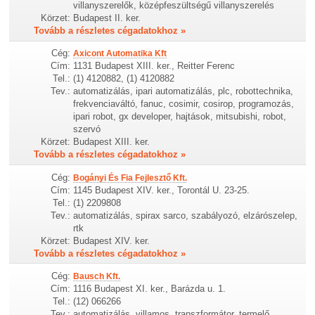
villanyszerelők, középfeszültségű villanyszerelés
Körzet:
Budapest II. ker.
Tovább a részletes cégadatokhoz »
Cég:
Axicont Automatika Kft
Cím:
1131 Budapest XIII. ker., Reitter Ferenc
Tel.:
(1) 4120882, (1) 4120882
Tev.:
automatizálás, ipari automatizálás, plc, robottechnika,
frekvenciaváltó, fanuc, cosimir, cosirop, programozás,
ipari robot, gx developer, hajtások, mitsubishi, robot,
szervó
Körzet:
Budapest XIII. ker.
Tovább a részletes cégadatokhoz »
Cég:
Bogányi És Fia Fejlesztő Kft.
Cím:
1145 Budapest XIV. ker., Torontál U. 23-25.
Tel.:
(1) 2209808
Tev.:
automatizálás, spirax sarco, szabályozó, elzárószelep,
rtk
Körzet:
Budapest XIV. ker.
Tovább a részletes cégadatokhoz »
Cég:
Bausch Kft.
Cím:
1116 Budapest XI. ker., Barázda u. 1.
Tel.:
(12) 066266
Tev.:
automatizálás, villamos, transzformátor, termelő,