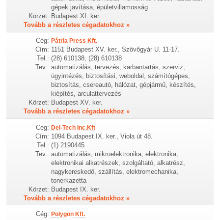
gépek javítása, épületvillamosság
Körzet:
Budapest XI. ker.
Tovább a részletes cégadatokhoz »
Cég:
Pátria Press Kft.
Cím:
1151 Budapest XV. ker., Szövőgyár U. 11-17.
Tel.:
(28) 610138, (28) 610138
Tev.:
automatizálás, tervezés, karbantartás, szerviz,
ügyintézés, biztosítási, weboldal, számítógépes,
biztosítás, csereautó, hálózat, gépjármű, készítés,
kiépítés, arculattervezés
Körzet:
Budapest XV. ker.
Tovább a részletes cégadatokhoz »
Cég:
Del-Tech Inc.Kft
Cím:
1094 Budapest IX. ker., Viola út 48.
Tel.:
(1) 2190445
Tev.:
automatizálás, mikroelektronika, elektronika,
elektronikai alkatrészek, szolgáltató, alkatrész,
nagykereskedő, szállítás, elektromechanika,
tonerkazetta
Körzet:
Budapest IX. ker.
Tovább a részletes cégadatokhoz »
Cég:
Polygon Kft.