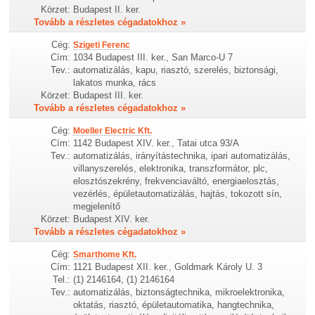
Körzet:
Budapest II. ker.
Tovább a részletes cégadatokhoz »
Cég:
Szigeti Ferenc
Cím:
1034 Budapest III. ker., San Marco-U 7
Tev.:
automatizálás, kapu, riasztó, szerelés, biztonsági,
lakatos munka, rács
Körzet:
Budapest III. ker.
Tovább a részletes cégadatokhoz »
Cég:
Moeller Electric Kft.
Cím:
1142 Budapest XIV. ker., Tatai utca 93/A
Tev.:
automatizálás, irányítástechnika, ipari automatizálás,
villanyszerelés, elektronika, transzformátor, plc,
elosztószekrény, frekvenciaváltó, energiaelosztás,
vezérlés, épületautomatizálás, hajtás, tokozott sín,
megjelenítő
Körzet:
Budapest XIV. ker.
Tovább a részletes cégadatokhoz »
Cég:
Smarthome Kft.
Cím:
1121 Budapest XII. ker., Goldmark Károly U. 3
Tel.:
(1) 2146164, (1) 2146164
Tev.:
automatizálás, biztonságtechnika, mikroelektronika,
oktatás, riasztó, épületautomatika, hangtechnika,