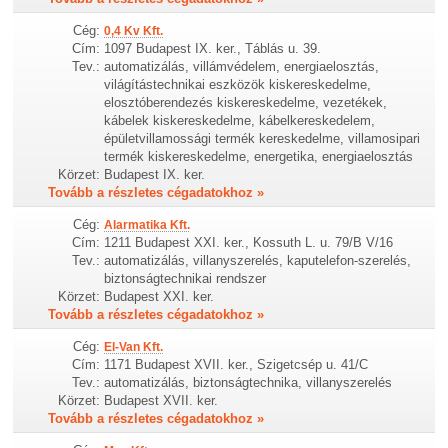
Cég:
0,4 Kv Kft.
Cím:
1097 Budapest IX. ker., Táblás u. 39.
Tev.:
automatizálás, villámvédelem, energiaelosztás,
világítástechnikai eszközök kiskereskedelme,
elosztóberendezés kiskereskedelme, vezetékek,
kábelek kiskereskedelme, kábelkereskedelem,
épületvillamossági termék kereskedelme, villamosipari
termék kiskereskedelme, energetika, energiaelosztás
Körzet:
Budapest IX. ker.
Tovább a részletes cégadatokhoz »
Cég:
Alarmatika Kft.
Cím:
1211 Budapest XXI. ker., Kossuth L. u. 79/B V/16
Tev.:
automatizálás, villanyszerelés, kaputelefon-szerelés,
biztonságtechnikai rendszer
Körzet:
Budapest XXI. ker.
Tovább a részletes cégadatokhoz »
Cég:
El-Van Kft.
Cím:
1171 Budapest XVII. ker., Szigetcsép u. 41/C
Tev.:
automatizálás, biztonságtechnika, villanyszerelés
Körzet:
Budapest XVII. ker.
Tovább a részletes cégadatokhoz »