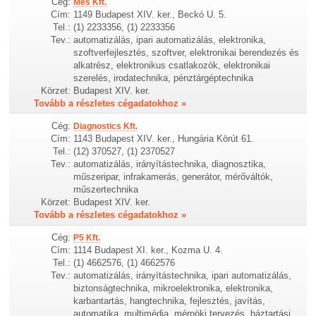
Cég:
Mes Kft.
Cím:
1149 Budapest XIV. ker., Beckó U. 5.
Tel.:
(1) 2233356, (1) 2233356
Tev.:
automatizálás, ipari automatizálás, elektronika,
szoftverfejlesztés, szoftver, elektronikai berendezés és
alkatrész, elektronikus csatlakozók, elektronikai
szerelés, irodatechnika, pénztárgéptechnika
Körzet:
Budapest XIV. ker.
Tovább a részletes cégadatokhoz »
Cég:
Diagnostics Kft.
Cím:
1143 Budapest XIV. ker., Hungária Körút 61.
Tel.:
(12) 370527, (1) 2370527
Tev.:
automatizálás, irányítástechnika, diagnosztika,
műszeripar, infrakamerás, generátor, mérőváltók,
műszertechnika
Körzet:
Budapest XIV. ker.
Tovább a részletes cégadatokhoz »
Cég:
P5 Kft.
Cím:
1114 Budapest XI. ker., Kozma U. 4.
Tel.:
(1) 4662576, (1) 4662576
Tev.:
automatizálás, irányítástechnika, ipari automatizálás,
biztonságtechnika, mikroelektronika, elektronika,
karbantartás, hangtechnika, fejlesztés, javítás,
automatika, multimédia, mérnöki tervezés, háztartási