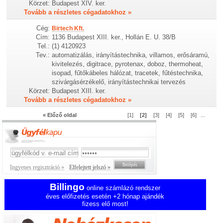
Körzet:
Budapest XIV. ker.
Tovább a részletes cégadatokhoz »
Cég:
Birtech Kft.
Cím:
1136 Budapest XIII. ker., Hollán E. U. 38/B
Tel.:
(1) 4120923
Tev.:
automatizálás, irányítástechnika, villamos, erősáramú,
kivitelezés, digitrace, pyrotenax, doboz, thermoheat,
isopad, fűtőkábeles hálózat, tracetek, fűtéstechnika,
szivárgásérzékelő, irányítástechnikai tervezés
Körzet:
Budapest XIII. ker.
Tovább a részletes cégadatokhoz »
« Előző oldal
[1]
[2]
[3]
[4]
[5]
[6]
...
Ingyenes regisztráció »
Elfelejtett jelszó »
Billingo
online számlázó rendszer
éves előfizetés esetén +2 hónap ajándék
fizess elő most!