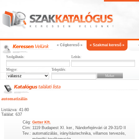
« Cégkereső »
« Szakmai kereső »
Szolgáltatás:
Leírás:
Megye:
Település:
automatizálás
Listázva: 41-80
Találat: 637
Cég:
Getter Kft.
Cím:
1119 Budapest XI. ker., Nándorfejérvári út 29-31/D II
Tev.:
automatizálás, irányítástechnika, villamos tervezés,
mérnöki tevékenység