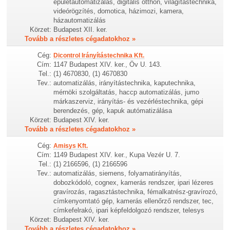
épületautomatizálás, digitális otthon, világítástechnika,
videórögzítés, domotica, házimozi, kamera,
házautomatizálás
Körzet:
Budapest XII. ker.
Tovább a részletes cégadatokhoz »
Cég:
Dicontrol Irányítástechnika Kft.
Cím:
1147 Budapest XIV. ker., Öv U. 143.
Tel.:
(1) 4670830, (1) 4670830
Tev.:
automatizálás, irányítástechnika, kaputechnika,
mérnöki szolgáltatás, haccp automatizálás, jumo
márkaszerviz, irányítás- és vezérléstechnika, gépi
berendezés, gép, kapuk autómatizálása
Körzet:
Budapest XIV. ker.
Tovább a részletes cégadatokhoz »
Cég:
Amisys Kft.
Cím:
1149 Budapest XIV. ker., Kupa Vezér U. 7.
Tel.:
(1) 2166596, (1) 2166596
Tev.:
automatizálás, siemens, folyamatirányítás,
dobozkódoló, cognex, kamerás rendszer, ipari lézeres
gravírozás, ragasztástechnika, fémalkatrész-gravírozó,
címkenyomtató gép, kamerás ellenőrző rendszer, tec,
címkefelrakó, ipari képfeldolgozó rendszer, telesys
Körzet:
Budapest XIV. ker.
Tovább a részletes cégadatokhoz »