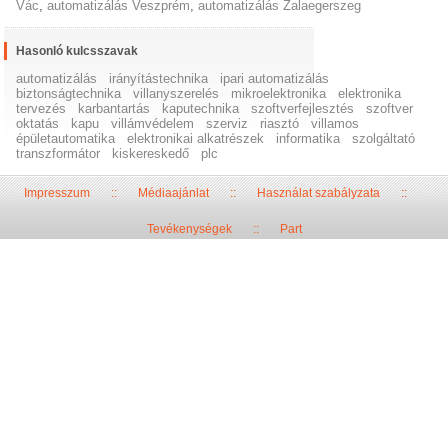
Vác
,
automatizálás Veszprém
,
automatizálás Zalaegerszeg
Hasonló kulcsszavak
automatizálás
irányítástechnika
ipari automatizálás
biztonságtechnika
villanyszerelés
mikroelektronika
elektronika
tervezés
karbantartás
kaputechnika
szoftverfejlesztés
szoftver
oktatás
kapu
villámvédelem
szerviz
riasztó
villamos
épületautomatika
elektronikai alkatrészek
informatika
szolgáltató
transzformátor
kiskereskedő
plc
Impresszum
::
Médiaajánlat
::
Használat szabályzata
::
Tevékenységek
::
Part