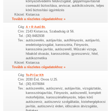
környezetvédelmi felülvizsgálat, gépjárműjavításnál
csereautó biztosítása, arviscar, autókölcsönzés, teljes
körű biztosítási ügyintézés
Körzet:
Kistarcsa
Tovább a részletes cégadatokhoz »
Cég:
A + R Autó Bt.
Cím:
2143 Kistarcsa, Szabadság út 56.
Tel.:
(30) 8482938
Tev.:
autószerelés, autójavítás, autófényezés, autójavító,
eredetiségvizsgálat, karosszéria, Fényezés,
karosszéria javítás, autószerelő, Műszaki vizsga,
hibakód olvasás, karosszériás, gyorsszerviz, hitel,
autókozmetika
Körzet:
Kistarcsa
Tovább a részletes cégadatokhoz »
Cég:
To-Pi Car Kft
Cím:
2030 Érd, Orvos U.25.
Tel.:
(30) 8378084
Tev.:
autószerelés, autószerviz, autójavítás, vizsgáztatás,
karosszériajavítás, Fényezés, autószerelő, komplett
motorfeljútás, karosszériafényezés, teljes körű
autószerviz, autószerviz szolgáltatás, kistehergépkocsi
javítás, autószervíz érden, időszakos átvizsgálás,
flottakez