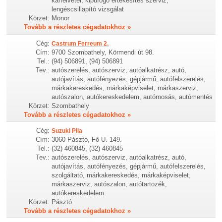
kárfelvétel, kipufogó értékesítés szerviz,
lengéscsillapító vizsgálat
Körzet:
Monor
Tovább a részletes cégadatokhoz »
Cég:
Castrum Ferreum 2.
Cím:
9700 Szombathely, Körmendi út 98.
Tel.:
(94) 506891, (94) 506891
Tev.:
autószerelés, autószerviz, autóalkatrész, autó,
autójavítás, autófényezés, gépjármű, autófelszerelés,
márkakereskedés, márkaképviselet, márkaszerviz,
autószalon, autókereskedelem, autómosás, autómentés
Körzet:
Szombathely
Tovább a részletes cégadatokhoz »
Cég:
Suzuki Pila
Cím:
3060 Pásztó, Fő U. 149.
Tel.:
(32) 460845, (32) 460845
Tev.:
autószerelés, autószerviz, autóalkatrész, autó,
autójavítás, autófényezés, gépjármű, autófelszerelés,
szolgáltató, márkakereskedés, márkaképviselet,
márkaszerviz, autószalon, autótartozék,
autókereskedelem
Körzet:
Pásztó
Tovább a részletes cégadatokhoz »