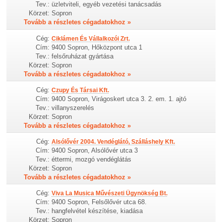
Tev.:
üzletviteli, egyéb vezetési tanácsadás
Körzet:
Sopron
Tovább a részletes cégadatokhoz »
Cég:
Ciklámen És Vállalkozói Zrt.
Cím:
9400 Sopron, Hőközpont utca 1
Tev.:
felsőruházat gyártása
Körzet:
Sopron
Tovább a részletes cégadatokhoz »
Cég:
Czupy És Társai Kft.
Cím:
9400 Sopron, Virágoskert utca 3. 2. em. 1. ajtó
Tev.:
villanyszerelés
Körzet:
Sopron
Tovább a részletes cégadatokhoz »
Cég:
Alsólővér 2004. Vendéglátó, Szálláshely Kft.
Cím:
9400 Sopron, Alsólővér utca 3
Tev.:
éttermi, mozgó vendéglátás
Körzet:
Sopron
Tovább a részletes cégadatokhoz »
Cég:
Viva La Musica Művészeti Ügynökség Bt.
Cím:
9400 Sopron, Felsőlővér utca 68.
Tev.:
hangfelvétel készítése, kiadása
Körzet:
Sopron