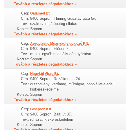
Tovább a részletes cégadatokhoz »
Cég:
Galamed Bt.
Cím:
9400 Sopron, Thirring Gusztáv utca 5/d.
Tev.:
szakorvosi járóbeteg-ellátás
Körzet:
Sopron
Tovább a részletes cégadatokhoz »
Cég:
Aeroplastic Műanyagfeldolgozó Kft.
Cím:
9400 Sopron, Elősor 9.
Tev.:
m.n.s. egyéb speciális gép gyártása
Körzet:
Sopron
Tovább a részletes cégadatokhoz »
Cég:
Hegykői Virág Bt.
Cím:
9400 Sopron, Rozália utca 24.
Tev.:
dísznövény, vetőmag, műtrágya, hobbiállat-eledel
kiskereskedelme
Körzet:
Sopron
Tovább a részletes cégadatokhoz »
Cég:
Ginapron Kft.
Cím:
9400 Sopron, Balfi út 37.
Tev.:
ruházati kiskereskedelem
Körzet:
Sopron
Tovább a részletes cégadatokhoz »