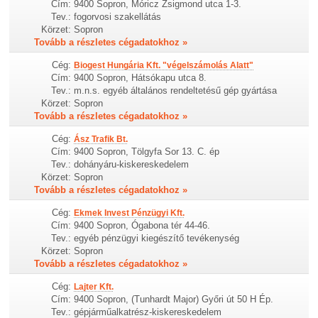
Cím:
9400 Sopron, Móricz Zsigmond utca 1-3.
Tev.:
fogorvosi szakellátás
Körzet:
Sopron
Tovább a részletes cégadatokhoz »
Cég:
Biogest Hungária Kft. "végelszámolás Alatt"
Cím:
9400 Sopron, Hátsókapu utca 8.
Tev.:
m.n.s. egyéb általános rendeltetésű gép gyártása
Körzet:
Sopron
Tovább a részletes cégadatokhoz »
Cég:
Ász Trafik Bt.
Cím:
9400 Sopron, Tölgyfa Sor 13. C. ép
Tev.:
dohányáru-kiskereskedelem
Körzet:
Sopron
Tovább a részletes cégadatokhoz »
Cég:
Ekmek Invest Pénzügyi Kft.
Cím:
9400 Sopron, Ógabona tér 44-46.
Tev.:
egyéb pénzügyi kiegészítő tevékenység
Körzet:
Sopron
Tovább a részletes cégadatokhoz »
Cég:
Lajter Kft.
Cím:
9400 Sopron, (Tunhardt Major) Győri út 50 H Ép.
Tev.:
gépjárműalkatrész-kiskereskedelem