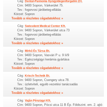
Cég:
Dental-Pannonia Gyógyidegenforgalmi Zrt.
Cím:
9400 Sopron, Várkerület 75.
Tev.:
fogorvosi járóbeteg-ellátás
Körzet:
Sopron
Tovább a részletes cégadatokhoz »
Cég:
Swissdent Medical Center Kft.
Cím:
9400 Sopron, Várkerület utca 73
Tev.:
fogorvosi járóbeteg-ellátás
Körzet:
Sopron
Tovább a részletes cégadatokhoz »
Cég:
Mirkó És Társa Bt.
Cím:
9400 Sopron, Vasvári P u. 9 Ii/9
Tev.:
Egészségügyi kerámia gyártása
Körzet:
Sopron
Tovább a részletes cégadatokhoz »
Cég:
Krisch-Technik Bt.
Cím:
9400 Sopron, Csengery utca 78.
Tev.:
üzletviteli, egyéb vezetési tanácsadás
Körzet:
Sopron
Tovább a részletes cégadatokhoz »
Cég:
Vaján Pénzügyi Kft.
Cím:
9400 Sopron, Pócsi utca 11 B Ép. Földszint. em. 2. ajtó