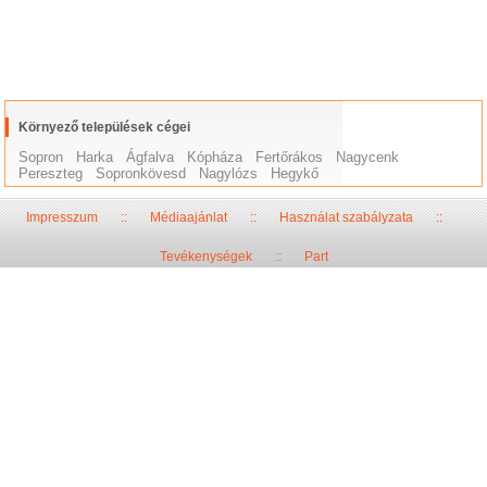
Környező települések cégei
Sopron
Harka
Ágfalva
Kópháza
Fertőrákos
Nagycenk
Pereszteg
Sopronkövesd
Nagylózs
Hegykő
Impresszum
::
Médiaajánlat
::
Használat szabályzata
::
Tevékenységek
::
Part