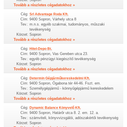
Tovább a részletes cégadatokhoz »
Cég:
Srl Advantage Roda Kft.
Cím:
9400 Sopron, Várhely utca 8
Tev.:
m.n.s. egyéb szakmai, tudományos, műszaki
tevékenység
Körzet:
Sopron
Tovább a részletes cégadatokhoz »
Cég:
Hitel-Depo Bt.
Cím:
9400 Sopron, Vas Gereben utca 23.
Tev.:
egyéb pénzügyi kiegészítő tevékenység
Körzet:
Sopron
Tovább a részletes cégadatokhoz »
Cég:
Determin Gépjárműkereskedelmi Kft.
Cím:
9400 Sopron, Ógabona tér 44-46. Fszt. em.
Tev.:
Személygépjármű - könnyűgépjármű kereskedelem
Körzet:
Sopron
Tovább a részletes cégadatokhoz »
Cég:
Dynamic Balance Könyvelő Kft.
Cím:
9400 Sopron, Határőr utca 8. 2. em. 12. a.
Tev.:
számviteli, könyvvizsgálói, adószakértői tevékenység
Körzet:
Sopron