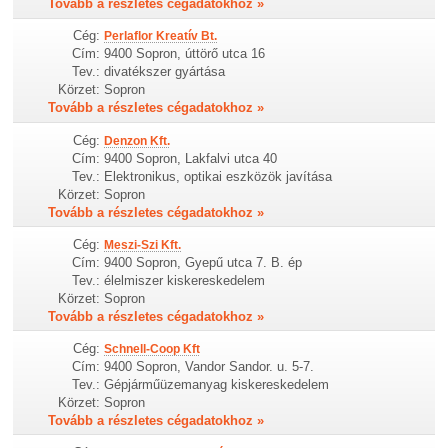
Tovább a részletes cégadatokhoz »
Cég:
Perlaflor Kreatív Bt.
Cím:
9400 Sopron, úttörő utca 16
Tev.:
divatékszer gyártása
Körzet:
Sopron
Tovább a részletes cégadatokhoz »
Cég:
Denzon Kft.
Cím:
9400 Sopron, Lakfalvi utca 40
Tev.:
Elektronikus, optikai eszközök javítása
Körzet:
Sopron
Tovább a részletes cégadatokhoz »
Cég:
Meszi-Szi Kft.
Cím:
9400 Sopron, Gyepű utca 7. B. ép
Tev.:
élelmiszer kiskereskedelem
Körzet:
Sopron
Tovább a részletes cégadatokhoz »
Cég:
Schnell-Coop Kft
Cím:
9400 Sopron, Vandor Sandor. u. 5-7.
Tev.:
Gépjárműüzemanyag kiskereskedelem
Körzet:
Sopron
Tovább a részletes cégadatokhoz »