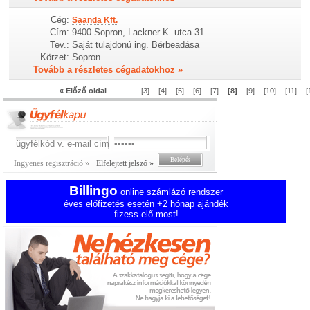
Cég:
Saanda Kft.
Cím:
9400 Sopron, Lackner K. utca 31
Tev.:
Saját tulajdonú ing. Bérbeadása
Körzet:
Sopron
Tovább a részletes cégadatokhoz »
« Előző oldal
...
[3]
[4]
[5]
[6]
[7]
[8]
[9]
[10]
[11]
[
Ingyenes regisztráció »
Elfelejtett jelszó »
Billingo
online számlázó rendszer
éves előfizetés esetén +2 hónap ajándék
fizess elő most!