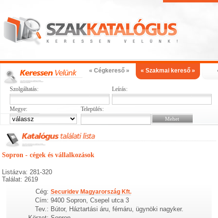
« Cégkereső »
« Szakmai kereső »
Szolgáltatás:
Leírás:
Megye:
Település:
Sopron - cégek és vállalkozások
Listázva: 281-320
Találat: 2619
Cég:
Securidev Magyarország Kft.
Cím:
9400 Sopron, Csepel utca 3
Tev.:
Bútor, Háztartási áru, fémáru, ügynöki nagyker.
Körzet:
Sopron