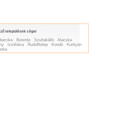
ző települések cégei
barcika
Berente
Szuhakálló
Alacska
ny
Izsófalva
Rudolftelep
Kondó
Kurityán
ánka