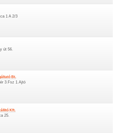
ca 1 A 2/3
y út 56.
áltató Bt.
ér 3.Fsz 1.Ajtó
litó Kft.
ca 25.