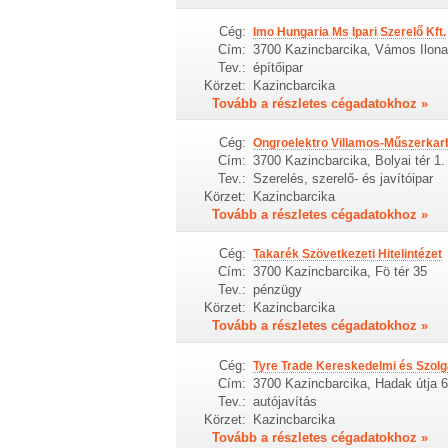
Cég:
Imo Hungaria Ms Ipari Szerelő Kft.
Cím:
3700 Kazincbarcika, Vámos Ilona
Tev.:
építőipar
Körzet:
Kazincbarcika
Tovább a részletes cégadatokhoz »
Cég:
Ongroelektro Villamos-Műszerkarba
Cím:
3700 Kazincbarcika, Bolyai tér 1.
Tev.:
Szerelés, szerelő- és javítóipar
Körzet:
Kazincbarcika
Tovább a részletes cégadatokhoz »
Cég:
Takarék Szövetkezeti Hitelintézet
Cím:
3700 Kazincbarcika, Fö tér 35
Tev.:
pénzügy
Körzet:
Kazincbarcika
Tovább a részletes cégadatokhoz »
Cég:
Tyre Trade Kereskedelmi és Szolgá
Cím:
3700 Kazincbarcika, Hadak útja 6
Tev.:
autójavítás
Körzet:
Kazincbarcika
Tovább a részletes cégadatokhoz »