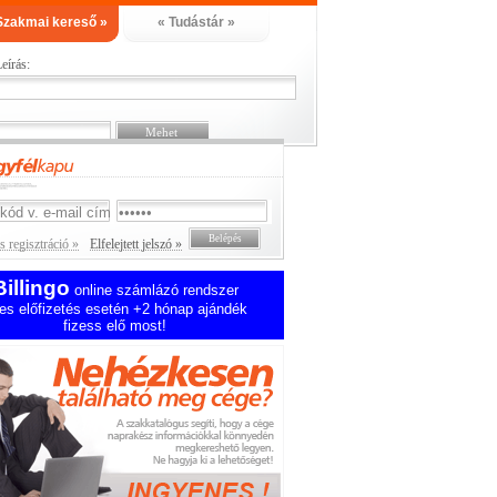
Szakmai kereső »
« Tudástár »
eírás:
 regisztráció »
Elfelejtett jelszó »
Billingo
online számlázó rendszer
es előfizetés esetén +2 hónap ajándék
fizess elő most!