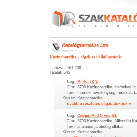
Kazincbarcika - cégek és vállalkozások
Listázva: 161-200
Találat: 645
Cég:
Mértem Kft.
Cím:
3700 Kazincbarcika, Herbolyai út 
Tev.:
mérnöki tevékenység, műszaki t
Körzet:
Kazincbarcika
Tovább a részletes cégadatokhoz »
Cég:
Celzius-Med Orvosi Bt.
Cím:
3700 Kazincbarcika, Mikszáth Ká
Tev.:
általános járóbeteg-ellátás
Körzet:
Kazincbarcika