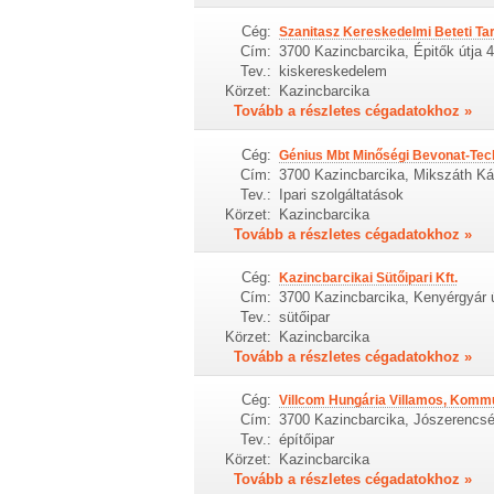
Cég:
Szanitasz Kereskedelmi Beteti Ta
Cím:
3700 Kazincbarcika, Épitők útja 
Tev.:
kiskereskedelem
Körzet:
Kazincbarcika
Tovább a részletes cégadatokhoz »
Cég:
Génius Mbt Minőségi Bevonat-Tech
Cím:
3700 Kazincbarcika, Mikszáth Ká
Tev.:
Ipari szolgáltatások
Körzet:
Kazincbarcika
Tovább a részletes cégadatokhoz »
Cég:
Kazincbarcikai Sütőipari Kft.
Cím:
3700 Kazincbarcika, Kenyérgyár 
Tev.:
sütőipar
Körzet:
Kazincbarcika
Tovább a részletes cégadatokhoz »
Cég:
Villcom Hungária Villamos, Kommu
Cím:
3700 Kazincbarcika, Jószerencsé
Tev.:
építőipar
Körzet:
Kazincbarcika
Tovább a részletes cégadatokhoz »