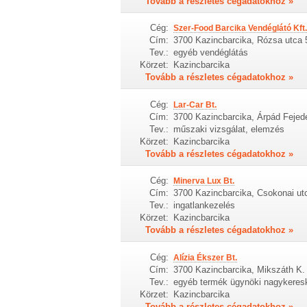
Tovább a részletes cégadatokhoz »
Cég:
Szer-Food Barcika Vendéglátó Kft.
Cím:
3700 Kazincbarcika, Rózsa utca 
Tev.:
egyéb vendéglátás
Körzet:
Kazincbarcika
Tovább a részletes cégadatokhoz »
Cég:
Lar-Car Bt.
Cím:
3700 Kazincbarcika, Árpád Fejede
Tev.:
műszaki vizsgálat, elemzés
Körzet:
Kazincbarcika
Tovább a részletes cégadatokhoz »
Cég:
Minerva Lux Bt.
Cím:
3700 Kazincbarcika, Csokonai utc
Tev.:
ingatlankezelés
Körzet:
Kazincbarcika
Tovább a részletes cégadatokhoz »
Cég:
Alízia Ékszer Bt.
Cím:
3700 Kazincbarcika, Mikszáth K. 
Tev.:
egyéb termék ügynöki nagykere
Körzet:
Kazincbarcika
Tovább a részletes cégadatokhoz »