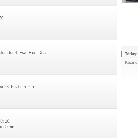
50.
lem tér 4. Fsz. F.em. 3.a.
Térkép
Kazinc
a 28. Fszt.em. 2.a.
út 10.
skedelme