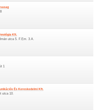
rsasag
48
nológia Kft.
lmán utca 5. F.Em. 3.A.
út 1
nikációs És Kereskedelmi Kft.
t utca 10.