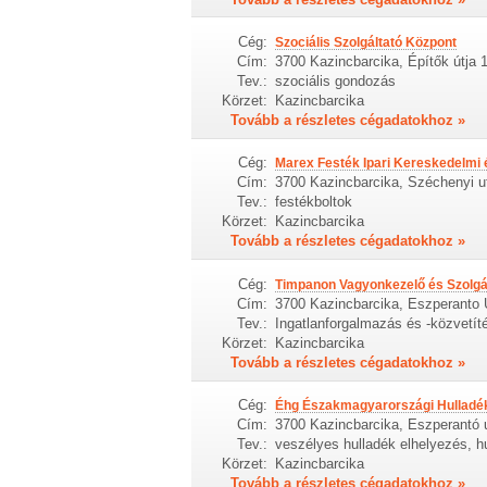
Cég:
Szociális Szolgáltató Központ
Cím:
3700 Kazincbarcika, Építők útja 
Tev.:
szociális gondozás
Körzet:
Kazincbarcika
Tovább a részletes cégadatokhoz »
Cég:
Marex Festék Ipari Kereskedelmi é
Cím:
3700 Kazincbarcika, Széchenyi u
Tev.:
festékboltok
Körzet:
Kazincbarcika
Tovább a részletes cégadatokhoz »
Cég:
Timpanon Vagyonkezelő és Szolgál
Cím:
3700 Kazincbarcika, Eszperanto 
Tev.:
Ingatlanforgalmazás és -közvetít
Körzet:
Kazincbarcika
Tovább a részletes cégadatokhoz »
Cég:
Éhg Északmagyarországi Hulladék
Cím:
3700 Kazincbarcika, Eszperantó 
Tev.:
veszélyes hulladék elhelyezés, h
Körzet:
Kazincbarcika
Tovább a részletes cégadatokhoz »