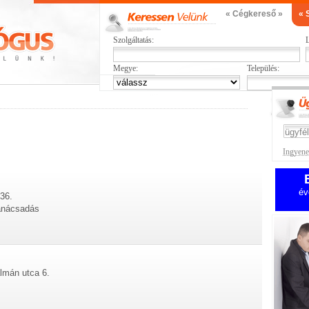
« Cégkereső »
« 
Szolgáltatás:
L
Megye:
Település:
Ingyenes
év
36.
anácsadás
lmán utca 6.