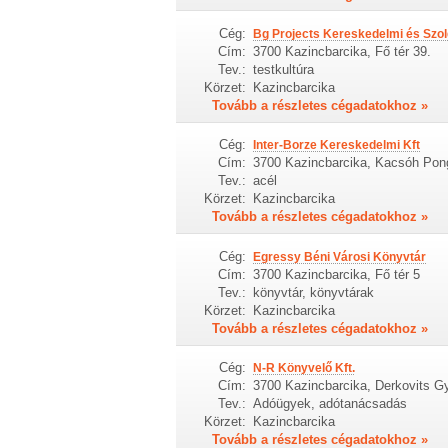
Cég:
Bg Projects Kereskedelmi és Szolg
Cím:
3700 Kazincbarcika, Fő tér 39.
Tev.:
testkultúra
Körzet:
Kazincbarcika
Tovább a részletes cégadatokhoz »
Cég:
Inter-Borze Kereskedelmi Kft
Cím:
3700 Kazincbarcika, Kacsóh Pon
Tev.:
acél
Körzet:
Kazincbarcika
Tovább a részletes cégadatokhoz »
Cég:
Egressy Béni Városi Könyvtár
Cím:
3700 Kazincbarcika, Fő tér 5
Tev.:
könyvtár, könyvtárak
Körzet:
Kazincbarcika
Tovább a részletes cégadatokhoz »
Cég:
N-R Könyvelő Kft.
Cím:
3700 Kazincbarcika, Derkovits Gy
Tev.:
Adóügyek, adótanácsadás
Körzet:
Kazincbarcika
Tovább a részletes cégadatokhoz »