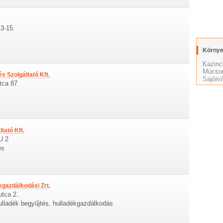
13-15.
Környe
Kazinc
Múcso
s Szolgáltató Kft.
Sajóiv
tca 87
tató Kft.
U 2
és
gazdálkodási Zrt.
utca 2.
ulladék begyűjtés, hulladékgazdálkodás