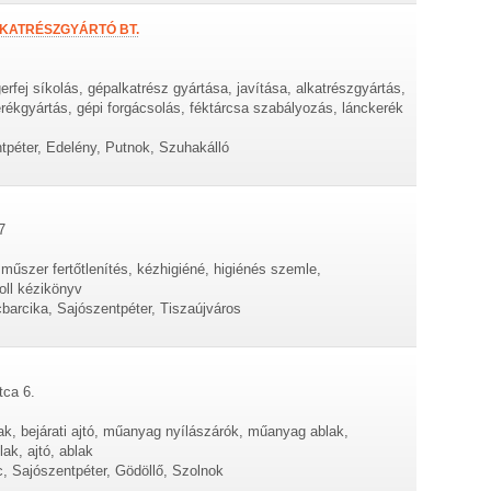
KATRÉSZGYÁRTÓ BT.
fej síkolás, gépalkatrész gyártása, javítása, alkatrészgyártás,
erékgyártás, gépi forgácsolás, féktárcsa szabályozás, lánckerék
tpéter, Edelény, Putnok, Szuhakálló
7
, műszer fertőtlenítés, kézhigiéné, higiénés szemle,
roll kézikönyv
barcika, Sajószentpéter, Tiszaújváros
tca 6.
ak, bejárati ajtó, műanyag nyílászárók, műanyag ablak,
lak, ajtó, ablak
, Sajószentpéter, Gödöllő, Szolnok