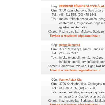
Cég:
FERREND FÉMFORGÁCSOLÓ, AL
Cím:
3700 Kazincbarcika, Sajó utca 5
Tel.:
(48) 411 585, (20) 478 1641
Tev.:
marás, fékdob szabályozás, henger
esztergálás, forgácsolás, fogask
gyártás, esztergálás
Körzet:
Kazincbarcika, Miskolc, Sajószen
Tovább a részletes cégadatokhoz »
Cég:
Infekciókontroll
Cím:
3777 Parasznya, Arany János út 
Tel.:
(20) 549 2217
Tev.:
infekciókontroll, kórházi fertőzés
infekciókontroll terv, infekciókont
Körzet:
Parasznya, Miskolc, Eger, Kazinc
Tovább a részletes cégadatokhoz »
Cég:
Panno Ablak Kft.
Cím:
3700 Kazincbarcika, Csalogány u
Tel.:
(30) 3883136, (48) 781760
Tev.:
ablak beépítés, műanyag ajtó-abl
nyílászáró, ajtó-ablak, aluplast ab
Körzet:
Kazincbarcika, Budapest, Miskolc
Tovább a részletes cégadatokhoz »