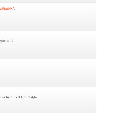
áltató Kft.
grác U 17
ula tér 4 Fszt.Em. 1.Ajtó