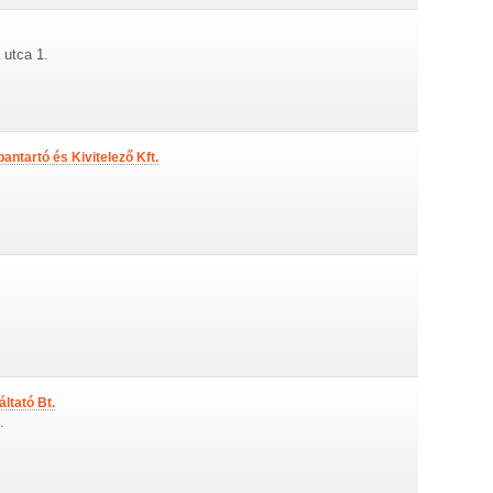
 utca 1.
ntartó és Kivitelező Kft.
ltató Bt.
.