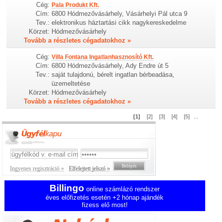
Cég:
Pala Produkt Kft.
Cím:
6800 Hódmezővásárhely, Vásárhelyi Pál utca 9
Tev.:
elektronikus háztartási cikk nagykereskedelme
Körzet:
Hódmezővásárhely
Tovább a részletes cégadatokhoz »
Cég:
Villa Fontana Ingatlanhasznosító Kft.
Cím:
6800 Hódmezővásárhely, Ady Endre út 5
Tev.:
saját tulajdonú, bérelt ingatlan bérbeadása,
üzemeltetése
Körzet:
Hódmezővásárhely
Tovább a részletes cégadatokhoz »
[1]
[2]
[3]
[4]
[5]
...
Ingyenes regisztráció »
Elfelejtett jelszó »
Billingo
online számlázó rendszer
éves előfizetés esetén +2 hónap ajándék
fizess elő most!