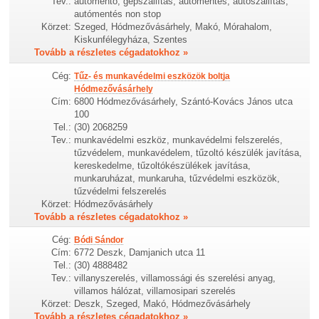
Tev.:
automento, gépszállítás, autómentés, autószállítás,
autómentés non stop
Körzet:
Szeged, Hódmezővásárhely, Makó, Mórahalom,
Kiskunfélegyháza, Szentes
Tovább a részletes cégadatokhoz »
Cég:
Tűz- és munkavédelmi eszközök boltja
Hódmezővásárhely
Cím:
6800 Hódmezővásárhely, Szántó-Kovács János utca
100
Tel.:
(30) 2068259
Tev.:
munkavédelmi eszköz, munkavédelmi felszerelés,
tűzvédelem, munkavédelem, tűzoltó készülék javítása,
kereskedelme, tűzoltókészülékek javítása,
munkaruházat, munkaruha, tűzvédelmi eszközök,
tűzvédelmi felszerelés
Körzet:
Hódmezővásárhely
Tovább a részletes cégadatokhoz »
Cég:
Bódi Sándor
Cím:
6772 Deszk, Damjanich utca 11
Tel.:
(30) 4888482
Tev.:
villanyszerelés, villamossági és szerelési anyag,
villamos hálózat, villamosipari szerelés
Körzet:
Deszk, Szeged, Makó, Hódmezővásárhely
Tovább a részletes cégadatokhoz »