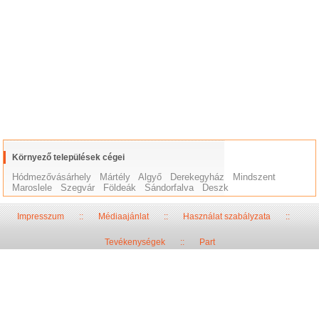
Környező települések cégei
Hódmezővásárhely
Mártély
Algyő
Derekegyház
Mindszent
Maroslele
Szegvár
Földeák
Sándorfalva
Deszk
Impresszum
::
Médiaajánlat
::
Használat szabályzata
::
Tevékenységek
::
Part