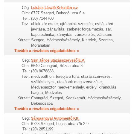
Cég:
Lukács László Krisztián e.v.
Cím:
6727 Szeged, Dobogó utca 6 a
Tel.:
(30) 7144700
Tev.:
ablak zár csere, ajtó-ablak szerelés, nyílászáró
javítása, zárjavítás, zárbetét forgalmazás, zár,
kaputechnika, zárnyitás, zárszerelés, zárcsere
Körzet:
Szeged, Hódmezővásárhely, Kistelek, Szentes,
Mórahalom
Tovább a részletes cégadatokhoz »
Cég:
Szin János utazásszervező E.V.
Cím:
6640 Csongrád, Rózsa utca 8
Tel.:
(30) 9678888
Tev.:
medveotthon, terepjáró túra, utazásszervezés,
szálláshelyek, utazások megszervezése,
Medvepásztor, medvemenhely, erdélyi kirándulás,
hargita, Medveles
Körzet:
Csongrád, Szeged, Kecskemét, Hódmezővásárhely,
Békéscsaba
Tovább a részletes cégadatokhoz »
Cég:
Sárgaangyal Automentő Kft.
Cím:
6723 Szeged, Lugas utca 7/b 2 9
Tel.:
(20) 2851199