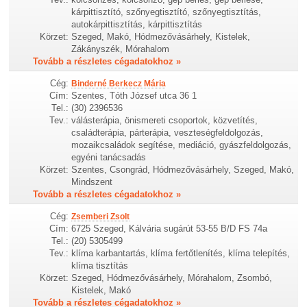
kárpittisztító, szőnyegtisztító, szőnyegtisztítás,
autokárpittisztítás, kárpittisztítás
Körzet:
Szeged, Makó, Hódmezővásárhely, Kistelek,
Zákányszék, Mórahalom
Tovább a részletes cégadatokhoz »
Cég:
Binderné Berkecz Mária
Cím:
Szentes, Tóth József utca 36 1
Tel.:
(30) 2396536
Tev.:
válásterápia, önismereti csoportok, közvetítés,
családterápia, párterápia, veszteségfeldolgozás,
mozaikcsaládok segítése, mediáció, gyászfeldolgozás,
egyéni tanácsadás
Körzet:
Szentes, Csongrád, Hódmezővásárhely, Szeged, Makó,
Mindszent
Tovább a részletes cégadatokhoz »
Cég:
Zsemberi Zsolt
Cím:
6725 Szeged, Kálvária sugárút 53-55 B/D FS 74a
Tel.:
(20) 5305499
Tev.:
klíma karbantartás, klíma fertőtlenítés, klíma telepítés,
klíma tisztítás
Körzet:
Szeged, Hódmezővásárhely, Mórahalom, Zsombó,
Kistelek, Makó
Tovább a részletes cégadatokhoz »