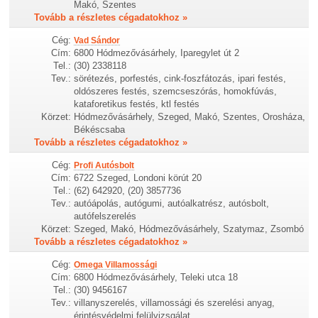
Makó, Szentes
Tovább a részletes cégadatokhoz »
Cég:
Vad Sándor
Cím:
6800 Hódmezővásárhely, Iparegylet út 2
Tel.:
(30) 2338118
Tev.:
sörétezés, porfestés, cink-foszfátozás, ipari festés,
oldószeres festés, szemcseszórás, homokfúvás,
kataforetikus festés, ktl festés
Körzet:
Hódmezővásárhely, Szeged, Makó, Szentes, Orosháza,
Békéscsaba
Tovább a részletes cégadatokhoz »
Cég:
Profi Autósbolt
Cím:
6722 Szeged, Londoni körút 20
Tel.:
(62) 642920, (20) 3857736
Tev.:
autóápolás, autógumi, autóalkatrész, autósbolt,
autófelszerelés
Körzet:
Szeged, Makó, Hódmezővásárhely, Szatymaz, Zsombó
Tovább a részletes cégadatokhoz »
Cég:
Omega Villamossági
Cím:
6800 Hódmezővásárhely, Teleki utca 18
Tel.:
(30) 9456167
Tev.:
villanyszerelés, villamossági és szerelési anyag,
érintésvédelmi felülvizsgálat