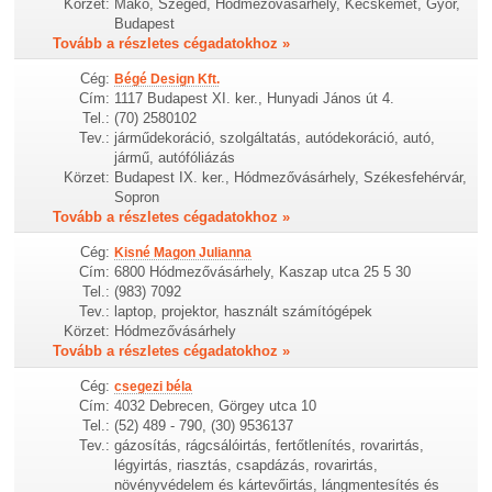
Körzet:
Makó, Szeged, Hódmezővásárhely, Kecskemét, Győr,
Budapest
Tovább a részletes cégadatokhoz »
Cég:
Bégé Design Kft.
Cím:
1117 Budapest XI. ker., Hunyadi János út 4.
Tel.:
(70) 2580102
Tev.:
járműdekoráció, szolgáltatás, autódekoráció, autó,
jármű, autófóliázás
Körzet:
Budapest IX. ker., Hódmezővásárhely, Székesfehérvár,
Sopron
Tovább a részletes cégadatokhoz »
Cég:
Kisné Magon Julianna
Cím:
6800 Hódmezővásárhely, Kaszap utca 25 5 30
Tel.:
(983) 7092
Tev.:
laptop, projektor, használt számítógépek
Körzet:
Hódmezővásárhely
Tovább a részletes cégadatokhoz »
Cég:
csegezi béla
Cím:
4032 Debrecen, Görgey utca 10
Tel.:
(52) 489 - 790, (30) 9536137
Tev.:
gázosítás, rágcsálóirtás, fertőtlenítés, rovarirtás,
légyirtás, riasztás, csapdázás, rovarirtás,
növényvédelem és kártevőirtás, lángmentesítés és