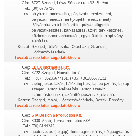
Cím:
6727 Szeged, Lőwy Sándor utca 33. B. épü
Tel.:
(30) 6775716
Tev.:
pályázati tanácsadás, pályázatmenedzsment,
pályázatmenedzsment(projektmenedzsment),
Pályázatra való felkészítés, pályázatfigyelés,
pályázatkészítés, pályázatírás, üzleti terv készítés,
közbeszerzési tanácsadás, egyesület és alapítvány
alapítása
Körzet:
Szeged, Békéscsaba, Orosháza, Szarvas,
Hódmezővásárhely
Tovább a részletes cégadatokhoz »
Cég:
EBOX Informatika Kft.
Cím:
6722 Szeged, Honvéd tér 7.
Tel.:
(+36) +36206677131, (+36) +36206677131
Tev.:
laptop, okos lakás, hálózatépítes, laptop javítás, laptop
szeged, laptop értékesítés, laptop szerviz,
számítástechnika, számítógépszerviz, okosház
Körzet:
Szeged, Makó, Hódmezővásárhely, Deszk, Bordány
Tovább a részletes cégadatokhoz »
Cég:
STA Design & Production Kft.
Cím:
6900 Makó, Torma Imre utca 58A
Tel.:
(70) 6144242
Tev.:
géptervezés (célgép), fémmegmunkálás, célgépgyártás