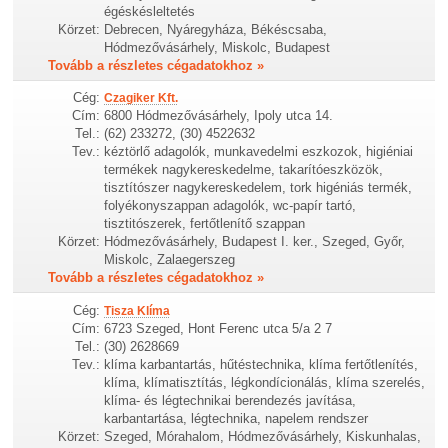
égéskésleltetés
Körzet:
Debrecen, Nyáregyháza, Békéscsaba,
Hódmezővásárhely, Miskolc, Budapest
Tovább a részletes cégadatokhoz »
Cég:
Czagiker Kft.
Cím:
6800 Hódmezővásárhely, Ipoly utca 14.
Tel.:
(62) 233272, (30) 4522632
Tev.:
kéztörlő adagolók, munkavedelmi eszkozok, higiéniai
termékek nagykereskedelme, takarítóeszközök,
tisztítószer nagykereskedelem, tork higéniás termék,
folyékonyszappan adagolók, wc-papír tartó,
tisztitószerek, fertőtlenítő szappan
Körzet:
Hódmezővásárhely, Budapest I. ker., Szeged, Győr,
Miskolc, Zalaegerszeg
Tovább a részletes cégadatokhoz »
Cég:
Tisza Klíma
Cím:
6723 Szeged, Hont Ferenc utca 5/a 2 7
Tel.:
(30) 2628669
Tev.:
klíma karbantartás, hűtéstechnika, klíma fertőtlenítés,
klíma, klímatisztítás, légkondícionálás, klíma szerelés,
klíma- és légtechnikai berendezés javítása,
karbantartása, légtechnika, napelem rendszer
Körzet:
Szeged, Mórahalom, Hódmezővásárhely, Kiskunhalas,