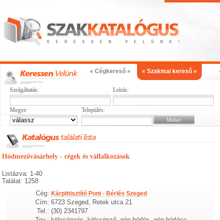
« Cégkereső »
« Szakmai kereső »
Szolgáltatás:
Leírás:
Megye:
Település:
Hódmezővásárhely - cégek és vállalkozások
Listázva: 1-40
Találat: 1258
Cég:
Kárpittisztító Pont - Bérlés Szeged
Cím:
6723 Szeged, Retek utca 21
Tel.:
(30) 2341797
Tev.:
kölcsönzés, kölcsönző, gép bérlés, gép bérlése,