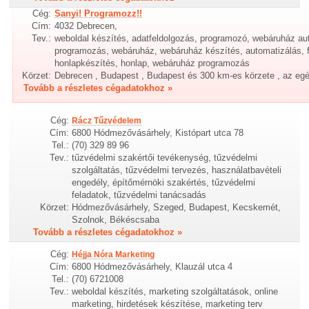
Cég:
Sanyi! Programozz!!
Cím:
4032 Debrecen,
Tev.:
weboldal készítés, adatfeldolgozás, programozó, webáruház au
programozás, webáruház, webáruház készítés, automatizálás, f
honlapkészítés, honlap, webáruház programozás
Körzet:
Debrecen , Budapest , Budapest és 300 km-es körzete , az eg
Tovább a részletes cégadatokhoz »
Cég:
Rácz Tűzvédelem
Cím:
6800 Hódmezővásárhely, Kistópart utca 78
Tel.:
(70) 329 89 96
Tev.:
tűzvédelmi szakértői tevékenység, tűzvédelmi
szolgáltatás, tűzvédelmi tervezés, használatbavételi
engedély, építőmérnöki szakértés, tűzvédelmi
feladatok, tűzvédelmi tanácsadás
Körzet:
Hódmezővásárhely, Szeged, Budapest, Kecskemét,
Szolnok, Békéscsaba
Tovább a részletes cégadatokhoz »
Cég:
Héjja Nóra Marketing
Cím:
6800 Hódmezővásárhely, Klauzál utca 4
Tel.:
(70) 6721008
Tev.:
weboldal készítés, marketing szolgáltatások, online
marketing, hirdetések készítése, marketing terv