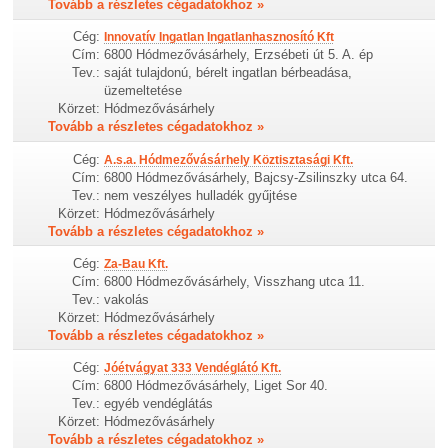
Tovább a részletes cégadatokhoz »
Cég:
Innovatív Ingatlan Ingatlanhasznosító Kft
Cím:
6800 Hódmezővásárhely, Erzsébeti út 5. A. ép
Tev.:
saját tulajdonú, bérelt ingatlan bérbeadása,
üzemeltetése
Körzet:
Hódmezővásárhely
Tovább a részletes cégadatokhoz »
Cég:
A.s.a. Hódmezővásárhely Köztisztasági Kft.
Cím:
6800 Hódmezővásárhely, Bajcsy-Zsilinszky utca 64.
Tev.:
nem veszélyes hulladék gyűjtése
Körzet:
Hódmezővásárhely
Tovább a részletes cégadatokhoz »
Cég:
Za-Bau Kft.
Cím:
6800 Hódmezővásárhely, Visszhang utca 11.
Tev.:
vakolás
Körzet:
Hódmezővásárhely
Tovább a részletes cégadatokhoz »
Cég:
Jóétvágyat 333 Vendéglátó Kft.
Cím:
6800 Hódmezővásárhely, Liget Sor 40.
Tev.:
egyéb vendéglátás
Körzet:
Hódmezővásárhely
Tovább a részletes cégadatokhoz »