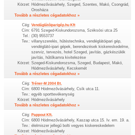
Körzet:
Hódmezővásárhely, Szeged, Szentes, Makó, Csongrád,
Orosháza
Tovább a részletes cégadatokhoz »
Cég:
Vendáglátóiparigép.hu Kft
Cím:
6791 Szeged-Kiskundorozsma, Széksósi utca 25
Tel.:
(30) 9553737
Tev.:
villanyszerelés, hűtéstechnika, vendéglátóipari gép,
vendéglátó-ipari gépek, berendezések kiskereskedelme,
szerviz, tervezés, hotel Szeged, javítás, gázkészülék
javítás, hűtőkamra kivitelezése
Körzet:
Szeged-Kiskundorozsma, Szeged, Budapest, Makó,
Hódmezővásárhely, Kecskemét
Tovább a részletes cégadatokhoz »
Cég:
Tréner-M 2004 Bt.
Cím:
6800 Hódmezővásárhely, Csík utca 11.
Tev.:
egyéb sporttevékenység
Körzet:
Hódmezővásárhely
Tovább a részletes cégadatokhoz »
Cég:
Pappout Kft.
Cím:
6800 Hódmezővásárhely, Kaszap utca 15. Iv. em. 19. a.
Tev.:
élelmiszer jellegű bolti vegyes kiskereskedelem
Körzet:
Hódmezővásárhely