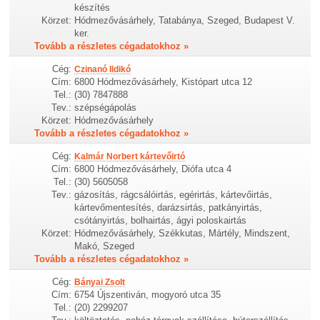
készítés
Körzet:
Hódmezővásárhely, Tatabánya, Szeged, Budapest V.
ker.
Tovább a részletes cégadatokhoz »
Cég:
Czinanó Ildikó
Cím:
6800 Hódmezővásárhely, Kistópart utca 12
Tel.:
(30) 7847888
Tev.:
szépségápolás
Körzet:
Hódmezővásárhely
Tovább a részletes cégadatokhoz »
Cég:
Kalmár Norbert kártevőirtó
Cím:
6800 Hódmezővásárhely, Diófa utca 4
Tel.:
(30) 5605058
Tev.:
gázosítás, rágcsálóirtás, egérirtás, kártevőirtás,
kártevőmentesítés, darázsirtás, patkányirtás,
csótányirtás, bolhairtás, ágyi poloskairtás
Körzet:
Hódmezővásárhely, Székkutas, Mártély, Mindszent,
Makó, Szeged
Tovább a részletes cégadatokhoz »
Cég:
Bányai Zsolt
Cím:
6754 Újszentiván, mogyoró utca 35
Tel.:
(20) 2299207