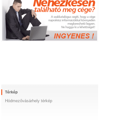
Térkép
Hódmezővásárhely térkép