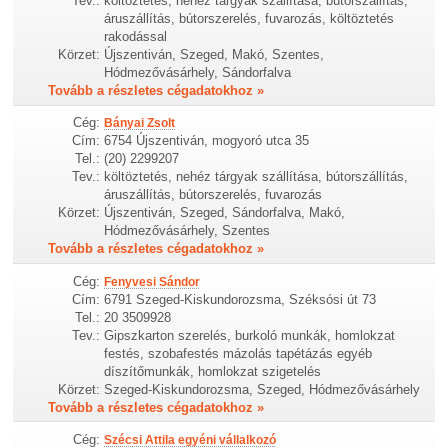
Tev.:
költöztetés, nehéz tárgyak szállítása, bútorszállítás,
áruszállítás, bútorszerelés, fuvarozás, költöztetés
rakodással
Körzet:
Újszentiván, Szeged, Makó, Szentes,
Hódmezővásárhely, Sándorfalva
Tovább a részletes cégadatokhoz »
Cég:
Bányai Zsolt
Cím:
6754 Újszentiván, mogyoró utca 35
Tel.:
(20) 2299207
Tev.:
költöztetés, nehéz tárgyak szállítása, bútorszállítás,
áruszállítás, bútorszerelés, fuvarozás
Körzet:
Újszentiván, Szeged, Sándorfalva, Makó,
Hódmezővásárhely, Szentes
Tovább a részletes cégadatokhoz »
Cég:
Fenyvesi Sándor
Cím:
6791 Szeged-Kiskundorozsma, Széksósi út 73
Tel.:
20 3509928
Tev.:
Gipszkarton szerelés, burkoló munkák, homlokzat
festés, szobafestés mázolás tapétázás egyéb
díszítőmunkák, homlokzat szigetelés
Körzet:
Szeged-Kiskundorozsma, Szeged, Hódmezővásárhely
Tovább a részletes cégadatokhoz »
Cég:
Szécsi Attila egyéni vállalkozó