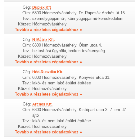
Cég:
Duplex Kft
Cím:
6800 Hódmezővásárhely, Dr. Rapcsák András út 15
Tev.:
személygépjármű-, könnyűgépjármű-kereskedelem
Körzet:
Hódmezővásárhely
Tovább a részletes cégadatokhoz »
Cég:
N-Mátrix Kft.
Cím:
6800 Hódmezővásárhely, Ólom utca 4.
Tev.:
biztosítási ügynöki, brókeri tevékenység
Körzet:
Hódmezővásárhely
Tovább a részletes cégadatokhoz »
Cég:
Hód-Rusztika Kft.
Cím:
6800 Hódmezővásárhely, Könyves utca 31.
Tev.:
lakó- és nem lakó épület építése
Körzet:
Hódmezővásárhely
Tovább a részletes cégadatokhoz »
Cég:
Archos Kft.
Cím:
6800 Hódmezővásárhely, Kistópart utca 3. 7. em. 41.
ajtó
Tev.:
lakó- és nem lakó épület építése
Körzet:
Hódmezővásárhely
Tovább a részletes cégadatokhoz »