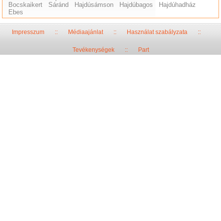
Bocskaikert
Sáránd
Hajdúsámson
Hajdúbagos
Hajdúhadház
Ebes
Impresszum
::
Médiaajánlat
::
Használat szabályzata
::
Tevékenységek
::
Part