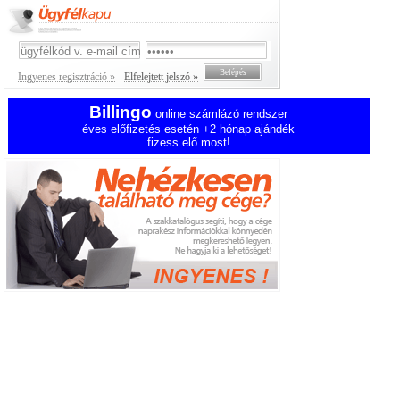
Ingyenes regisztráció »
Elfelejtett jelszó »
Billingo
online számlázó rendszer
éves előfizetés esetén +2 hónap ajándék
fizess elő most!