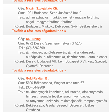
Tovább a részletes cégadatokhoz »
Cég:
Maxim Szolgáltató Kft.
Cím:
1021 Budapest, Szép Juhászné köz 9
Tev.:
adminisztrációs munkák, német - magyar fordítás,
angol - magyar fordítás, fordítás
Körzet:
Budapest, Miskolc, Debrecen, Győr, Székesfehérvár
Tovább a részletes cégadatokhoz »
Cég:
RR Tuning
Cím:
6772 Deszk, Széchenyi István út 51/b
Tel.:
(30) 3262899
Tev.:
járműmosó, autófelszerelés, jármű alkatrészek,
autóápolás, autókozmetika, tisztitószerek, autó, cleaner
Körzet:
Deszk, Budapest VII. ker., Budapest XVI. ker., Szeged,
Gyömrő, Debrecen
Tovább a részletes cégadatokhoz »
Cég:
Gold-Reklám Bt.
Cím:
5600 Békéscsaba, Wagner utca utca 67
Tel.:
(30) 6449909
Tev.:
reklámanyagok készítése, feliratozás, ofszetnyomás,
hímzés, nyomdai tevékenység, nyomdaipar,
szitanyomás, szitázás, reklámajándék, tampon nyomás
Körzet:
Békéscsaba, Gyula, Szeged, Debrecen, Békés,
Orosháza