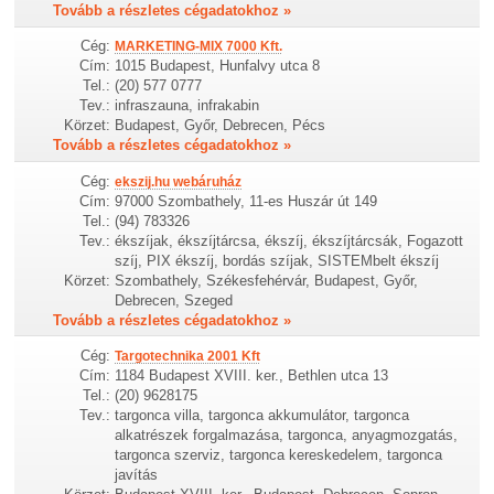
Tovább a részletes cégadatokhoz »
Cég:
MARKETING-MIX 7000 Kft.
Cím:
1015 Budapest, Hunfalvy utca 8
Tel.:
(20) 577 0777
Tev.:
infraszauna, infrakabin
Körzet:
Budapest, Győr, Debrecen, Pécs
Tovább a részletes cégadatokhoz »
Cég:
ekszij.hu webáruház
Cím:
97000 Szombathely, 11-es Huszár út 149
Tel.:
(94) 783326
Tev.:
ékszíjak, ékszíjtárcsa, ékszíj, ékszíjtárcsák, Fogazott
szíj, PIX ékszíj, bordás szíjak, SISTEMbelt ékszíj
Körzet:
Szombathely, Székesfehérvár, Budapest, Győr,
Debrecen, Szeged
Tovább a részletes cégadatokhoz »
Cég:
Targotechnika 2001 Kft
Cím:
1184 Budapest XVIII. ker., Bethlen utca 13
Tel.:
(20) 9628175
Tev.:
targonca villa, targonca akkumulátor, targonca
alkatrészek forgalmazása, targonca, anyagmozgatás,
targonca szerviz, targonca kereskedelem, targonca
javítás