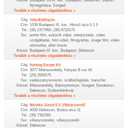
Körzet:
Budapest XVIII. ker., Budapest, Debrecen, Sopron,
Nyíregyháza, Szeged
Tovább a részletes cégadatokhoz »
Cég:
VideoEditing.hu
Cím:
1039 Budapest III. ker., Himző utca 5 1 5
Tel.:
(30) 2377950, (30) 9710175
Tev.:
portré film, esküvői videó, interjúztatás, video
szolgáltatás, fotó videó, filmgyártás, image film, video
utómunka, after movie
Körzet:
Budapest III. ker., Budapest, Debrecen
Tovább a részletes cégadatokhoz »
Cég:
Hunting Europe Kft
Cím:
3077 Mátraverebély, Kányás B sor 40
Tel.:
(20) 2500275
Tev.:
vadászatszervezés, szállásfoglalás, transzfer
Körzet:
Mátraverebély, Bátonyterenye, Szeged, Dunakeszi,
Debrecen, Székesfehérvár
Tovább a részletes cégadatokhoz »
Cég:
Marinka József E.V. Villanyszerelő
Cím:
4030 Debrecen, Bodza utca 11
Tel.:
(30) 7162381
Tev.:
villanyszerelés, villanyszerelő
Körzet:
Debrecen