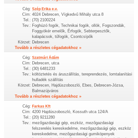
Cég:
Szép Erika e.v.
Cím:
4024 Debrecen, Vígkedvű Mihály utca 8
Tel.:
(70) 2100224
Tev.:
Foghúzó fogók, Technikai fogók, ollók, Fogszondák,
Foggyökér emelők, Érfogók, Sebterpesztők,
kalapácsok, tűfogók, Csontcsípők
Körzet:
Debrecen
Tovább a részletes cégadatokhoz »
Cég:
Szatmári Ádám
Cím:
Debrecen, utca
Tel.:
(30) 6481233
Tev.:
költöztetés és áruszállítás, tereprendezés, lomtalanítási
hulladék szállítás
Körzet:
Debrecen, Hajdúszoboszló, Ebes, Debrecen-Józsa,
Balmazújváros
Tovább a részletes cégadatokhoz »
Cég:
Farkas Kft
Cím:
4200 Hajdúszoboszló, Kossuth utca 124/A
Tel.:
(20) 9211280
Tev.:
mezőgazdasági gép, eszköz, mezőgazdasági
felszerelés kereskedelme, mezőgazdasági gép, eszköz
kereskedelme, mezőgazdasági gumiköpenyek