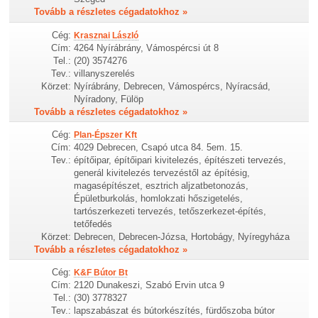
Tovább a részletes cégadatokhoz »
Cég:
Krasznai László
Cím:
4264 Nyírábrány, Vámospércsi út 8
Tel.:
(20) 3574276
Tev.:
villanyszerelés
Körzet:
Nyírábrány, Debrecen, Vámospércs, Nyíracsád,
Nyíradony, Fülöp
Tovább a részletes cégadatokhoz »
Cég:
Plan-Épszer Kft
Cím:
4029 Debrecen, Csapó utca 84. 5em. 15.
Tev.:
építőipar, építőipari kivitelezés, építészeti tervezés,
generál kivitelezés tervezéstől az építésig,
magasépítészet, esztrich aljzatbetonozás,
Épületburkolás, homlokzati hőszigetelés,
tartószerkezeti tervezés, tetőszerkezet-építés,
tetőfedés
Körzet:
Debrecen, Debrecen-Józsa, Hortobágy, Nyíregyháza
Tovább a részletes cégadatokhoz »
Cég:
K&F Bútor Bt
Cím:
2120 Dunakeszi, Szabó Ervin utca 9
Tel.:
(30) 3778327
Tev.:
lapszabászat és bútorkészítés, fürdőszoba bútor