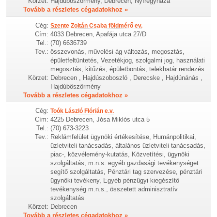
Körzet:
Hajdúböszörmény, Debrecen, Nyíregyháza
Tovább a részletes cégadatokhoz »
Cég:
Szente Zoltán Csaba földmérő ev.
Cím:
4033 Debrecen, Apafája utca 27/D
Tel.:
(70) 6636739
Tev.:
összevonás, művelési ág változás, megosztás,
épületfeltüntetés, Vezetékjog, szolgalmi jog, használati
megosztás, kitűzés, épületbontás, telekhatár rendezés
Körzet:
Debrecen , Hajdúszoboszló , Derecske , Hajdúnánás ,
Hajdúböszörmény
Tovább a részletes cégadatokhoz »
Cég:
Toók László Flórián e.v.
Cím:
4225 Debrecen, Jósa Miklós utca 5
Tel.:
(70) 673-3223
Tev.:
Reklámfelület ügynöki értékesítése, Humánpolitikai,
üzletviteli tanácsadás, általános üzletviteli tanácsadás,
piac-, közvélemény-kutatás, Közvetítési, ügynöki
szolgáltatás, m.n.s. egyéb gazdasági tevékenységet
segítő szolgáltatás, Pénztári tag szervezése, pénztári
ügynöki tevékeny, Egyéb pénzügyi kiegészítő
tevékenység m.n.s., összetett adminisztratív
szolgáltatás
Körzet:
Debrecen
Tovább a részletes cégadatokhoz »