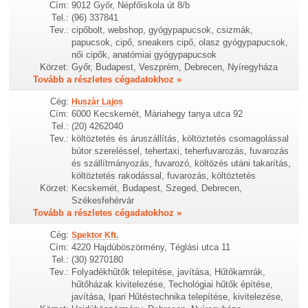
Cím:
9012 Győr, Népfőiskola út 8/b
Tel.:
(96) 337841
Tev.:
cipőbolt, webshop, gyógypapucsok, csizmák,
papucsok, cipő, sneakers cipő, olasz gyógypapucsok,
női cipők, anatómiai gyógypapucsok
Körzet:
Győr, Budapest, Veszprém, Debrecen, Nyíregyháza
Tovább a részletes cégadatokhoz »
Cég:
Huszàr Lajos
Cím:
6000 Kecskemét, Màriahegy tanya utca 92
Tel.:
(20) 4262040
Tev.:
költöztetés és áruszállítás, költöztetés csomagolással
bútor szereléssel, tehertaxi, teherfuvarozás, fuvarozás
és szállítmányozás, fuvarozó, költözés utáni takarítás,
költöztetés rakodással, fuvarozás, költöztetés
Körzet:
Kecskemét, Budapest, Szeged, Debrecen,
Székesfehérvár
Tovább a részletes cégadatokhoz »
Cég:
Spektor Kft.
Cím:
4220 Hajdúböszörmény, Téglási utca 11
Tel.:
(30) 9270180
Tev.:
Folyadékhűtők telepítése, javítása, Hűtőkamrák,
hűtőházak kivitelezése, Techológiai hűtők építése,
javítása, Ipari Hűtéstechnika telepítése, kivitelezése,