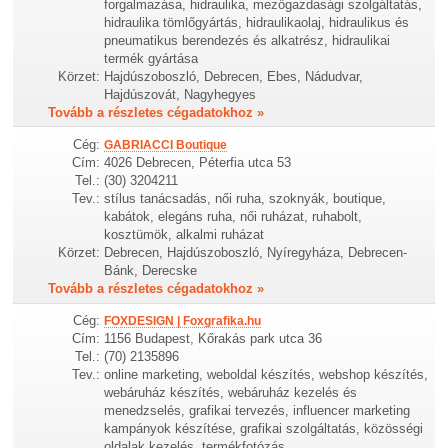
forgalmazása, hidraulika, mezőgazdasági szolgáltatás,
hidraulika tömlőgyártás, hidraulikaolaj, hidraulikus és
pneumatikus berendezés és alkatrész, hidraulikai
termék gyártása
Körzet:
Hajdúszoboszló, Debrecen, Ebes, Nádudvar,
Hajdúszovát, Nagyhegyes
Tovább a részletes cégadatokhoz »
Cég:
GABRIACCI Boutique
Cím:
4026 Debrecen, Péterfia utca 53
Tel.:
(30) 3204211
Tev.:
stílus tanácsadás, női ruha, szoknyák, boutique,
kabátok, elegáns ruha, női ruházat, ruhabolt,
kosztümök, alkalmi ruházat
Körzet:
Debrecen, Hajdúszoboszló, Nyíregyháza, Debrecen-
Bánk, Derecske
Tovább a részletes cégadatokhoz »
Cég:
FOXDESIGN | Foxgrafika.hu
Cím:
1156 Budapest, Kőrakás park utca 36
Tel.:
(70) 2135896
Tev.:
online marketing, weboldal készítés, webshop készítés,
webáruház készítés, webáruház kezelés és
menedzselés, grafikai tervezés, influencer marketing
kampányok készítése, grafikai szolgáltatás, közösségi
oldalak kezelés, termékfotózás