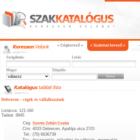
« Cégkereső »
« Szakmai kereső »
Szolgáltatás:
Leírás:
Megye:
Település:
Debrecen - cégek és vállalkozások
Listázva: 121-160
Találat: 8845
Cég:
Szente Zoltán Csaba
Cím:
4033 Debrecen, Apafája utca 27/D
Tel.:
(70) 6636739
Tev.:
összevonás, művelési ág változás, megosztás,