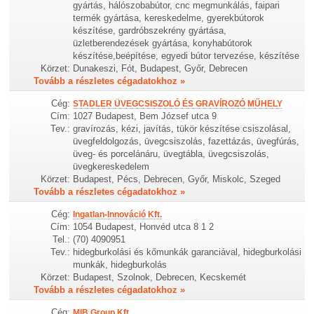
gyártás, hálószobabútor, cnc megmunkálás, faipari
termék gyártása, kereskedelme, gyerekbútorok
készítése, gardróbszekrény gyártása,
üzletberendezések gyártása, konyhabútorok
készítése,beépítése, egyedi bútor tervezése, készítése
Körzet:
Dunakeszi, Fót, Budapest, Győr, Debrecen
Tovább a részletes cégadatokhoz »
Cég:
STADLER ÜVEGCSISZOLÓ ÉS GRAVÍROZÓ MŰHELY
Cím:
1027 Budapest, Bem József utca 9
Tev.:
gravírozás, kézi, javítás, tükör készítése csiszolásal,
üvegfeldolgozás, üvegcsiszolás, fazettázás, üvegfúrás,
üveg- és porcelánáru, üvegtábla, üvegcsiszolás,
üvegkereskedelem
Körzet:
Budapest, Pécs, Debrecen, Győr, Miskolc, Szeged
Tovább a részletes cégadatokhoz »
Cég:
Ingatlan-Innováció Kft.
Cím:
1054 Budapest, Honvéd utca 8 1 2
Tel.:
(70) 4090951
Tev.:
hidegburkolási és kőmunkák garanciával, hidegburkolási
munkák, hidegburkolás
Körzet:
Budapest, Szolnok, Debrecen, Kecskemét
Tovább a részletes cégadatokhoz »
Cég:
MIB Group Kft