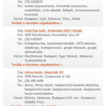
Tel.:
(70) 6260670
Tev.:
rendezvényszervezés, koncertek szervezése,
sztárfellépő, sztár előadók, fellépők, koncertszervezés,
koncertek
Körzet:
Budapest, Győr, Debrecen, Pécs, Siófok
Tovább a részletes cégadatokhoz »
Cég:
Antal-Pap Judit - Antikaotika SEO + Design
Cím:
3400 Mezőkövesd, Kosztolányi utca 10
Tel.:
(30) 6303607
Tev.:
honlapkészítés, keresőoptimalizálás, SEO elemzés,
webdesign, honlaptervezés, google helyezés, google
optimalizálás
Körzet:
Mezőkövesd, Budapest, Eger, Miskolc, Debrecen,
Székesfehérvár
Tovább a részletes cégadatokhoz »
Cég:
Atmos kazán - Napszolár Kft
Cím:
3508 Miskolc, Csabavezér út 115
Tel.:
(30) 488 4488
Tev.:
atmos, Atmos kazán, faelgázosító kazánok telepítése,
faelgázosító kazán, faelgázosító kazánok, faelgázosító
kazán kereskedelem
Körzet:
Miskolc, Debrecen, Budapest XVII. ker., Dunakeszi,
Gödöllő, Pécs