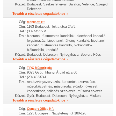
Körzet:
Budapest, Székesfehérvár, Balaton, Velence, Szeged,
Debrecen
Tovább a részletes cégadatokhoz »
Cég:
Mobilsoft Bt.
Cím:
1163 Budapest, Tekla utca 2/b/9.
Tel.:
(30) 4451534
Tev.:
bioetanol, füstmentes kandallók, bioethanol kandalló
forgalmazás, bioethanol, látvány kandalló, bioetanol
kandalló, füstmentes kandalló, biokandallók,
biókandalló, kandalló
Körzet:
Budapest, Debrecen, Nyíregyháza, Sopron, Pécs
Tovább a részletes cégadatokhoz »
Cég:
TIRO Műsoriroda
Cím:
9023 Győr, Tihanyi Árpád utca 60
Tel.:
(20) 4623741
Tev.:
rendezvényszervezés, koncertek szervezése,
műsorközvetítés, műsoriroda, előadóművészet,
koncertiroda, fellépés szervezés, műsorszervezés
Körzet:
Győr, Budapest, Debrecen, Nyíregyháza, Miskolc
Tovább a részletes cégadatokhoz »
Cég:
Concert Office Kft.
Cím:
1223 Budapest, Nagytétényi út 180-196