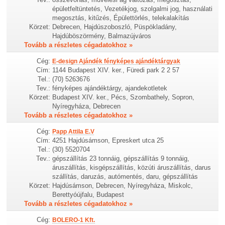
épületfeltüntetés, Vezetékjog, szolgalmi jog, használati
megosztás, kitűzés, Épülettörlés, telekalakítás
Körzet:
Debrecen, Hajdúszoboszló, Püspökladány,
Hajdúböszörmény, Balmazújváros
Tovább a részletes cégadatokhoz »
Cég:
E-design Ajándék fényképes ajándéktárgyak
Cím:
1144 Budapest XIV. ker., Füredi park 2 2 57
Tel.:
(70) 5263676
Tev.:
fényképes ajándéktárgy, ajandekotletek
Körzet:
Budapest XIV. ker., Pécs, Szombathely, Sopron,
Nyíregyháza, Debrecen
Tovább a részletes cégadatokhoz »
Cég:
Papp Attila E.V
Cím:
4251 Hajdúsámson, Epreskert utca 25
Tel.:
(30) 5520704
Tev.:
gépszállítás 23 tonnáig, gépszállítás 9 tonnáig,
áruszállítás, kisgépszállítás, közúti áruszállítás, darus
szállítás, daruzás, autómentés, daru, gépszállítás
Körzet:
Hajdúsámson, Debrecen, Nyíregyháza, Miskolc,
Berettyóújfalu, Budapest
Tovább a részletes cégadatokhoz »
Cég:
BOLERO-1 Kft.