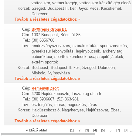
vattacukor, vattacukorgép, vattacukor készítő gép eladó
Körzet:
Szeged, Budapest II. ker., Győr, Pécs, Kecskemét,
Debrecen
Tovább a részletes cégadatokhoz »
Cég:
BPXtreme Group Bt.
Cím:
1037 Budapest, Bécsi út 85
Tel.:
(30) 6356768
Tev.:
rendezvényszervezés, szórakoztatás, sportszervezés,
gyerekzsúr lebonyolítás, legénybúcsúk, archery tag,
buborékfoci, sportfelszerelések, csapatépitő játékok,
extrém sportok
Körzet:
Budapest, Budapest II. ker., Szeged, Debrecen,
Miskolc, Nyíregyháza
Tovább a részletes cégadatokhoz »
Cég:
Remenyik Zsolt
Cím:
4200 Hajdúszoboszló, Tisza zug utca 5
Tel.:
(30) 5906667, (52) 363-981
Tev.:
esztergálás, marás, hegesztés, fúrás
Körzet:
Hajdúszoboszló, Nagyhegyes, Hajdúszovát, Ebes,
Debrecen
Tovább a részletes cégadatokhoz »
« Előző oldal
[1]
[2]
[3]
[4]
[5]
[6]
[7]
[8]
...