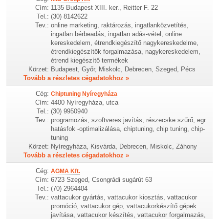
Cím:
1135 Budapest XIII. ker., Reitter F. 22
Tel.:
(30) 8142622
Tev.:
online marketing, raktározás, ingatlanközvetítés,
ingatlan bérbeadás, ingatlan adás-vétel, online
kereskedelem, étrendkiegészítő nagykereskedelme,
étrendkiegészítők forgalmazása, nagykereskedelem,
étrend kiegészítő termékek
Körzet:
Budapest, Győr, Miskolc, Debrecen, Szeged, Pécs
Tovább a részletes cégadatokhoz »
Cég:
Chiptuning Nyíregyháza
Cím:
4400 Nyíregyháza, utca
Tel.:
(30) 9950940
Tev.:
programozás, szoftveres javítás, részecske szűrő, egr
hatásfok -optimalizálása, chiptuning, chip tuning, chip-
tuning
Körzet:
Nyíregyháza, Kisvárda, Debrecen, Miskolc, Záhony
Tovább a részletes cégadatokhoz »
Cég:
AGMA Kft.
Cím:
6723 Szeged, Csongrádi sugárút 63
Tel.:
(70) 2964404
Tev.:
vattacukor gyártás, vattacukor kiosztás, vattacukor
promóció, vattacukor gép, vattacukorkészítő gépek
javítása, vattacukor készítés, vattacukor forgalmazás,