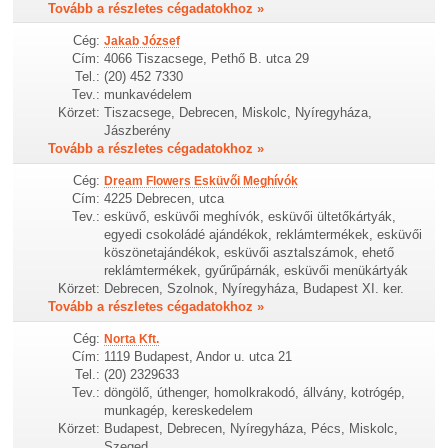
Tovább a részletes cégadatokhoz »
Cég:
Jakab József
Cím:
4066 Tiszacsege, Pethő B. utca 29
Tel.:
(20) 452 7330
Tev.:
munkavédelem
Körzet:
Tiszacsege, Debrecen, Miskolc, Nyíregyháza,
Jászberény
Tovább a részletes cégadatokhoz »
Cég:
Dream Flowers Esküvői Meghívók
Cím:
4225 Debrecen, utca
Tev.:
esküvő, esküvői meghívók, esküvői ültetőkártyák,
egyedi csokoládé ajándékok, reklámtermékek, esküvői
köszönetajándékok, esküvői asztalszámok, ehető
reklámtermékek, gyűrűpárnák, esküvői menükártyák
Körzet:
Debrecen, Szolnok, Nyíregyháza, Budapest XI. ker.
Tovább a részletes cégadatokhoz »
Cég:
Norta Kft.
Cím:
1119 Budapest, Andor u. utca 21
Tel.:
(20) 2329633
Tev.:
döngölő, úthenger, homolkrakodó, állvány, kotrógép,
munkagép, kereskedelem
Körzet:
Budapest, Debrecen, Nyíregyháza, Pécs, Miskolc,
Szeged