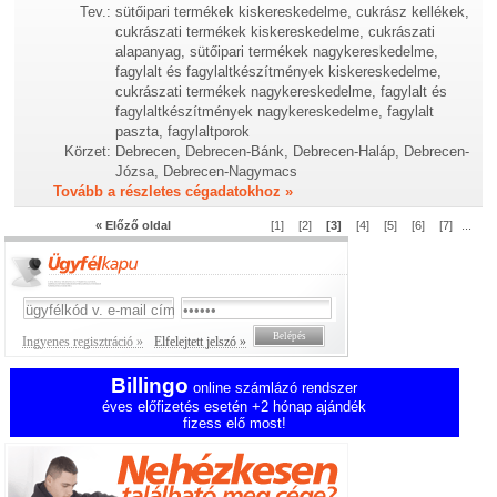
Tev.:
sütőipari termékek kiskereskedelme, cukrász kellékek,
cukrászati termékek kiskereskedelme, cukrászati
alapanyag, sütőipari termékek nagykereskedelme,
fagylalt és fagylaltkészítmények kiskereskedelme,
cukrászati termékek nagykereskedelme, fagylalt és
fagylaltkészítmények nagykereskedelme, fagylalt
paszta, fagylaltporok
Körzet:
Debrecen, Debrecen-Bánk, Debrecen-Haláp, Debrecen-
Józsa, Debrecen-Nagymacs
Tovább a részletes cégadatokhoz »
« Előző oldal
[1]
[2]
[3]
[4]
[5]
[6]
[7]
...
Ingyenes regisztráció »
Elfelejtett jelszó »
Billingo
online számlázó rendszer
éves előfizetés esetén +2 hónap ajándék
fizess elő most!