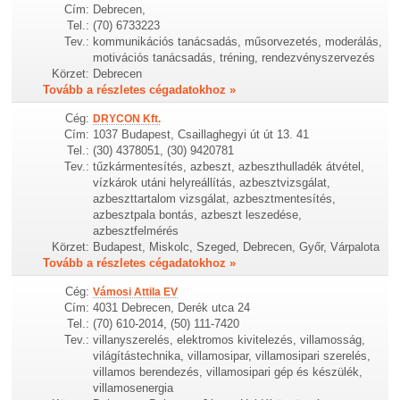
Cím:
Debrecen,
Tel.:
(70) 6733223
Tev.:
kommunikációs tanácsadás, műsorvezetés, moderálás,
motivációs tanácsadás, tréning, rendezvényszervezés
Körzet:
Debrecen
Tovább a részletes cégadatokhoz »
Cég:
DRYCON Kft.
Cím:
1037 Budapest, Csaillaghegyi út út 13. 41
Tel.:
(30) 4378051, (30) 9420781
Tev.:
tűzkármentesítés, azbeszt, azbeszthulladék átvétel,
vízkárok utáni helyreállítás, azbesztvizsgálat,
azbeszttartalom vizsgálat, azbesztmentesítés,
azbesztpala bontás, azbeszt leszedése,
azbesztfelmérés
Körzet:
Budapest, Miskolc, Szeged, Debrecen, Győr, Várpalota
Tovább a részletes cégadatokhoz »
Cég:
Vámosi Attila EV
Cím:
4031 Debrecen, Derék utca 24
Tel.:
(70) 610-2014, (50) 111-7420
Tev.:
villanyszerelés, elektromos kivitelezés, villamosság,
világítástechnika, villamosipar, villamosipari szerelés,
villamos berendezés, villamosipari gép és készülék,
villamosenergia