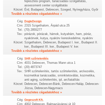
fejlesztési program, tanácsadási szolgáltatás,
assessment center szolgáltatás
Körzet:
Érd, Budapest, Debrecen, Szeged, Nyíregyháza, Győr
Tovább a részletes cégadatokhoz »
Cég:
DogleDesign
Cím:
2315 Szigethalom, Árpád utca 25
Tel.:
(70) 2855277
Tev.:
pórázok, pórázak, hámok, kutyahám, ham, póráz,
nyakörvek, kutya, nyakörv kereskedelme, nyakörv
Körzet:
Szigethalom, Debrecen, Budapest I. ker., Budapest II.
ker., Budapest III. ker., Budapest V. ker.
Tovább a részletes cégadatokhoz »
Cég:
SHR szőrtelenítés
Cím:
4031 Debrecen, Thomas Mann utca 1
Tel.:
(20) 4873747
Tev.:
SHR szőrtelenítés, tartós szőrtelenítés, arckezelés,
kozmetikai tanácsadás, sminktetoválás, kozmetika,
anti aging, szőrtelenítés, ipl, arcfiatalítás
Körzet:
Debrecen, Debrecen-Bánk, Debrecen-Haláp, Debrecen-
Józsa, Debrecen-Nagymacs
Tovább a részletes cégadatokhoz »
Cég:
Gegeszoft Kft.
Cím:
4002 Debrecen, Balmazújvárosi út 10