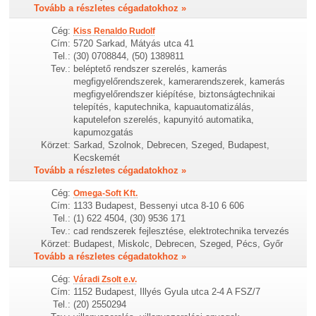
Tovább a részletes cégadatokhoz »
Cég:
Kiss Renaldo Rudolf
Cím:
5720 Sarkad, Mátyás utca 41
Tel.:
(30) 0708844, (50) 1389811
Tev.:
beléptető rendszer szerelés, kamerás
megfigyelőrendszerek, kamerarendszerek, kamerás
megfigyelőrendszer kiépítése, biztonságtechnikai
telepítés, kaputechnika, kapuautomatizálás,
kaputelefon szerelés, kapunyitó automatika,
kapumozgatás
Körzet:
Sarkad, Szolnok, Debrecen, Szeged, Budapest,
Kecskemét
Tovább a részletes cégadatokhoz »
Cég:
Omega-Soft Kft.
Cím:
1133 Budapest, Bessenyi utca 8-10 6 606
Tel.:
(1) 622 4504, (30) 9536 171
Tev.:
cad rendszerek fejlesztése, elektrotechnika tervezés
Körzet:
Budapest, Miskolc, Debrecen, Szeged, Pécs, Győr
Tovább a részletes cégadatokhoz »
Cég:
Váradi Zsolt e.v.
Cím:
1152 Budapest, Illyés Gyula utca 2-4 A FSZ/7
Tel.:
(20) 2550294