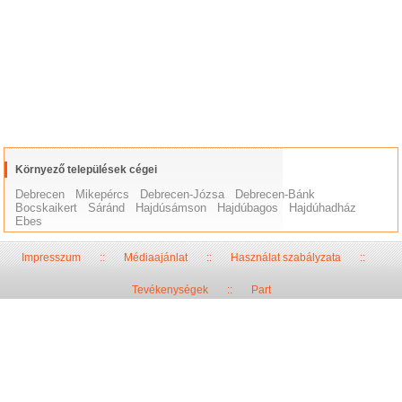
Környező települések cégei
Debrecen
Mikepércs
Debrecen-Józsa
Debrecen-Bánk
Bocskaikert
Sáránd
Hajdúsámson
Hajdúbagos
Hajdúhadház
Ebes
Impresszum
::
Médiaajánlat
::
Használat szabályzata
::
Tevékenységek
::
Part