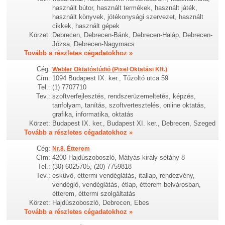
használt bútor, használt termékek, használt játék,
használt könyvek, jótékonysági szervezet, használt
cikkek, használt gépek
Körzet:
Debrecen, Debrecen-Bánk, Debrecen-Haláp, Debrecen-
Józsa, Debrecen-Nagymacs
Tovább a részletes cégadatokhoz »
Cég:
Webler Oktatóstúdió (Pixel Oktatási Kft.)
Cím:
1094 Budapest IX. ker., Tűzoltó utca 59
Tel.:
(1) 7707710
Tev.:
szoftverfejlesztés, rendszerüzemeltetés, képzés,
tanfolyam, tanítás, szoftvertesztelés, online oktatás,
grafika, informatika, oktatás
Körzet:
Budapest IX. ker., Budapest XI. ker., Debrecen, Szeged
Tovább a részletes cégadatokhoz »
Cég:
Nr.8. Étterem
Cím:
4200 Hajdúszoboszló, Mátyás király sétány 8
Tel.:
(30) 6025705, (20) 7759818
Tev.:
esküvő, éttermi vendéglátás, itallap, rendezvény,
vendéglő, vendéglátás, étlap, étterem belvárosban,
étterem, éttermi szolgáltatás
Körzet:
Hajdúszoboszló, Debrecen, Ebes
Tovább a részletes cégadatokhoz »