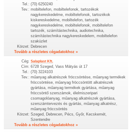
Tel.:
(70) 6250240
Tev.:
mobiltelefon, mobiltelefonok, tartozékok
nagykereskedelme, mobiltelefonok, tartozékok
kiskereskedelme, mobiltelefon, tartozék
nagykereskedelme, mobiltelefonok, mobiltelefon
tartozék, számítástechnika, audiotechnika,
számítástechnika nagykereskedelem, mobiltelefon
szaküzlet
Körzet:
Debrecen
Tovább a részletes cégadatokhoz »
Cég:
Salaplast Kft.
Cím:
6728 Szeged, Vass Mátyás út 17
Tel.:
(70) 3224103
Tev.:
műanyag alkatrészek fröccsöntése, műanyag termékek
fröccsöntése, műanyag fröccsöntött alkatrészek
gyártása, műanyag termékek gyártása, műanyag
fröccsöntő szerszámok, élelmiszeripari
csomagolóanyag, műanyag alkatrészek gyártása,
szerszámtervezés és gyártás, műanyag alkatrész,
műanyag fröccsöntés
Körzet:
Szeged, Debrecen, Pécs, Győr, Kecskemét,
Szentendre
Tovább a részletes cégadatokhoz »