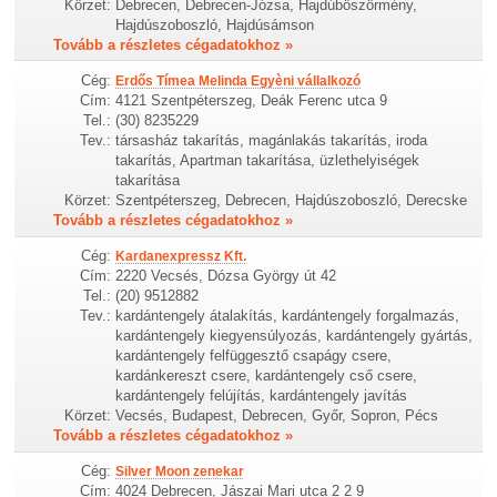
Körzet:
Debrecen, Debrecen-Józsa, Hajdúböszörmény,
Hajdúszoboszló, Hajdúsámson
Tovább a részletes cégadatokhoz »
Cég:
Erdős Tímea Melinda Egyèni vállalkozó
Cím:
4121 Szentpéterszeg, Deák Ferenc utca 9
Tel.:
(30) 8235229
Tev.:
társasház takarítás, magánlakás takarítás, iroda
takarítás, Apartman takarítása, üzlethelyiségek
takarítása
Körzet:
Szentpéterszeg, Debrecen, Hajdúszoboszló, Derecske
Tovább a részletes cégadatokhoz »
Cég:
Kardanexpressz Kft.
Cím:
2220 Vecsés, Dózsa György út 42
Tel.:
(20) 9512882
Tev.:
kardántengely átalakítás, kardántengely forgalmazás,
kardántengely kiegyensúlyozás, kardántengely gyártás,
kardántengely felfüggesztő csapágy csere,
kardánkereszt csere, kardántengely cső csere,
kardántengely felújítás, kardántengely javítás
Körzet:
Vecsés, Budapest, Debrecen, Győr, Sopron, Pécs
Tovább a részletes cégadatokhoz »
Cég:
Silver Moon zenekar
Cím:
4024 Debrecen, Jászai Mari utca 2 2 9