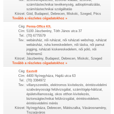
számítástechnikai tevékenység, adóoptimalizálás,
számítástechnikai szolgáltatás
Körzet:
Göd, Budapest, Debrecen, Miskolc, Szeged, Pécs
Tovább a részletes cégadatokhoz »
Cég:
Penna-Office Kft.
Cím:
5100 Jászberény, Tóth János utca 37
Tel.:
(70) 6775579
Tev.:
webáruház, női ruházat, női ruházati webshop, ruházat
webáruház, ruha kereskedelem, női táska, női pamut
jogging, ruházati kiskereskedelem, női póló, női
fehérnemű
Körzet:
Jászberény, Budapest, Debrecen, Miskolc, Szeged
Tovább a részletes cégadatokhoz »
Cég:
Eastvill
Cím:
4400 Nyíregyháza, Hajdú utca 63
Tel.:
(70) 3384972
Tev.:
villanyszerelés, elektromos kivitelezés, érintésvédelmi
szabványossági felülvizsgálat, számítógép-hálózat,
épületvillamosság, okos otthon kivitelezés,
biztonságtechnikai felülvizsgálat, érintésvédelem,
érintésvédelmi mérés
Körzet:
Nyíregyháza, Debrecen, Mátészalka, Vásárosnamény,
Tiszaújváros