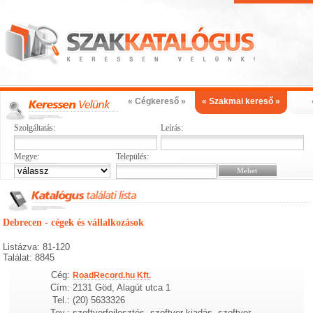
« Cégkereső »
« Szakmai kereső »
Szolgáltatás:
Leírás:
Megye:
Település:
Debrecen - cégek és vállalkozások
Listázva: 81-120
Találat: 8845
Cég:
RoadRecord.hu Kft.
Cím:
2131 Göd, Alagút utca 1
Tel.:
(20) 5633326
Tev.:
szoftverfejlesztés, szoftver kiadás, szoftver,