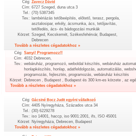
Cég:
Zavecz Dávid
Cím:
6727 Szeged, duna utca 3
Tel.:
(70) 5387345
Tev.:
lambériázás tetőbeépítés, előtető, terasz, pergola,
asztalosipar, erkély, ácsmunka, ács, tetőjavítás,
tetőfedés, ács- és bádogozási munkák
Körzet:
Szeged, Kecskemét, Székesfehérvár, Budapest,
Debrecen
Tovább a részletes cégadatokhoz »
Cég:
Sanyi! Programozz!!
Cím:
4032 Debrecen,
Tev.:
webáruház, programozó, weboldal készítés, webáruház automat
honlapkészítés, honlap, adatfeldolgozás, automatizálás, webs
programozás, fejlesztés, programozás, webáruház készítés
Körzet:
Debrecen , Budapest , Budapest és 300 km-es körzete , az eg
Tovább a részletes cégadatokhoz »
Cég:
Gácsiné Bocz Judit egyéni vállalkozó
Cím:
4405 Nyíregyháza, Százados utca 34
Tel.:
(30) 6229278
Tev.:
iso 14001, haccp, iso 9001:2001, ifs, ISO 45001
Körzet:
Nyíregyháza, Debrecen, Budapest
Tovább a részletes cégadatokhoz »