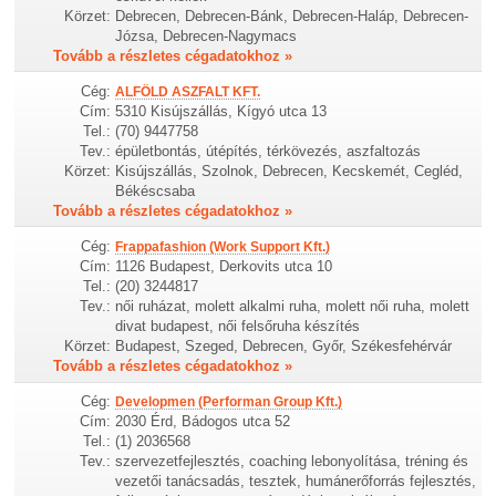
Körzet:
Debrecen, Debrecen-Bánk, Debrecen-Haláp, Debrecen-
Józsa, Debrecen-Nagymacs
Tovább a részletes cégadatokhoz »
Cég:
ALFÖLD ASZFALT KFT.
Cím:
5310 Kisújszállás, Kígyó utca 13
Tel.:
(70) 9447758
Tev.:
épületbontás, útépítés, térkövezés, aszfaltozás
Körzet:
Kisújszállás, Szolnok, Debrecen, Kecskemét, Cegléd,
Békéscsaba
Tovább a részletes cégadatokhoz »
Cég:
Frappafashion (Work Support Kft.)
Cím:
1126 Budapest, Derkovits utca 10
Tel.:
(20) 3244817
Tev.:
női ruházat, molett alkalmi ruha, molett női ruha, molett
divat budapest, női felsőruha készítés
Körzet:
Budapest, Szeged, Debrecen, Győr, Székesfehérvár
Tovább a részletes cégadatokhoz »
Cég:
Developmen (Performan Group Kft.)
Cím:
2030 Érd, Bádogos utca 52
Tel.:
(1) 2036568
Tev.:
szervezetfejlesztés, coaching lebonyolítása, tréning és
vezetői tanácsadás, tesztek, humánerőforrás fejlesztés,