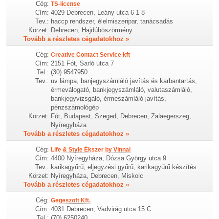
Cég:
TS-license
Cím:
4029 Debrecen, Leány utca 6 1 8
Tev.:
haccp rendszer, élelmiszeripar, tanácsadás
Körzet:
Debrecen, Hajdúböszörmény
Tovább a részletes cégadatokhoz »
Cég:
Creative Contact Service kft
Cím:
2151 Fót, Sarló utca 7
Tel.:
(30) 9547950
Tev.:
uv lámpa, banjegyszámláló javítás és karbantartás,
érmeválogató, bankjegyszámláló, valutaszámláló,
bankjegyvizsgáló, érmeszámláló javítás,
pénzszámológép
Körzet:
Fót, Budapest, Szeged, Debrecen, Zalaegerszeg,
Nyíregyháza
Tovább a részletes cégadatokhoz »
Cég:
Life & Style Ékszer by Vinnai
Cím:
4400 Nyíregyháza, Dózsa György utca 9
Tev.:
karikagyűrű, eljegyzési gyűrű, karikagyűrű készítés
Körzet:
Nyíregyháza, Debrecen, Miskolc
Tovább a részletes cégadatokhoz »
Cég:
Gegeszoft Kft.
Cím:
4031 Debrecen, Vadvirág utca 15 C
Tel.:
(70) 6250240