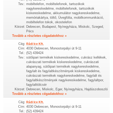
Tev.:
mobiltelefon, mobiltelefonok, tartozékok
nagykereskedelme, mobiltelefonok, tartozékok
kiskereskedelme, akkumulátor nagykereskedelme,
memóriakártya, töltő, Üvegfólia, mobilkommunikáció,
mobiltelefon tokok, okostelefon
Körzet:
Debrecen, Budapest, Nyíregyháza, Miskolc, Szeged,
Pécs
Tovább a részletes cégadatokhoz »
Cég:
Rádi Ice Kft.
Cím:
4030 Debrecen, Monostorpályi út 9-11
Tel.:
(52) 439424
Tev.:
sütőipari termékek kiskereskedelme, cukrász kellékek,
cukrászati termékek kiskereskedelme, cukrászati
alapanyag, sütőipari termékek nagykereskedelme,
fagylalt és fagylaltkészítmények kiskereskedelme,
cukrászati termékek nagykereskedelme, fagylalt és
fagylaltkészítmények nagykereskedelme, fagylaltpor,
fagylalttölcsér
Körzet:
Debrecen, Miskolc, Eger, Nyíregyháza, Hajdúszoboszló
Tovább a részletes cégadatokhoz »
Cég:
Rádi Ice Kft.
Cím:
4030 Debrecen, Monostorpályi út 9-11
Tel.:
(52) 439424