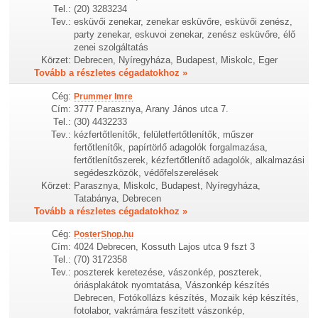
Tel.:
(20) 3283234
Tev.:
esküvői zenekar, zenekar esküvőre, esküvői zenész,
party zenekar, eskuvoi zenekar, zenész esküvőre, élő
zenei szolgáltatás
Körzet:
Debrecen, Nyíregyháza, Budapest, Miskolc, Eger
Tovább a részletes cégadatokhoz »
Cég:
Prummer Imre
Cím:
3777 Parasznya, Arany János utca 7.
Tel.:
(30) 4432233
Tev.:
kézfertőtlenítők, felületfertőtlenítők, műszer
fertőtlenítők, papírtörlő adagolók forgalmazása,
fertőtlenítőszerek, kézfertőtlenítő adagolók, alkalmazási
segédeszközök, védőfelszerelések
Körzet:
Parasznya, Miskolc, Budapest, Nyíregyháza,
Tatabánya, Debrecen
Tovább a részletes cégadatokhoz »
Cég:
PosterShop.hu
Cím:
4024 Debrecen, Kossuth Lajos utca 9 fszt 3
Tel.:
(70) 3172358
Tev.:
poszterek keretezése, vászonkép, poszterek,
óriásplakátok nyomtatása, Vászonkép készítés
Debrecen, Fotókollázs készítés, Mozaik kép készítés,
fotolabor, vakrámára feszített vászonkép,