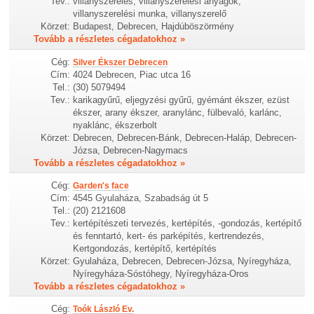
Tev.:
villanyszerelés, villanyszerelési anyagok,
villanyszerelési munka, villanyszerelő
Körzet:
Budapest, Debrecen, Hajdúböszörmény
Tovább a részletes cégadatokhoz »
Cég:
Silver Ékszer Debrecen
Cím:
4024 Debrecen, Piac utca 16
Tel.:
(30) 5079494
Tev.:
karikagyűrű, eljegyzési gyűrű, gyémánt ékszer, ezüst
ékszer, arany ékszer, aranylánc, fülbevaló, karlánc,
nyaklánc, ékszerbolt
Körzet:
Debrecen, Debrecen-Bánk, Debrecen-Haláp, Debrecen-
Józsa, Debrecen-Nagymacs
Tovább a részletes cégadatokhoz »
Cég:
Garden's face
Cím:
4545 Gyulaháza, Szabadság út 5
Tel.:
(20) 2121608
Tev.:
kertépítészeti tervezés, kertépítés, -gondozás, kertépítő
és fenntartó, kert- és parképítés, kertrendezés,
Kertgondozás, kertépítő, kertépítés
Körzet:
Gyulaháza, Debrecen, Debrecen-Józsa, Nyíregyháza,
Nyíregyháza-Sóstóhegy, Nyíregyháza-Oros
Tovább a részletes cégadatokhoz »
Cég:
Toók László Ev.