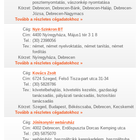
poszternyomtatás, vászonkép nyomtatása
Körzet:
Debrecen, Debrecen-Bánk, Debrecen-Haláp, Debrecen-
Józsa, Debrecen-Nagymacs
Tovább a részletes cégadatokhoz »
Cég:
Nyir-Szinkron BT
Cím:
4400 Nyíregyháza, Május1 tér 3 1 8
Tel.:
(30) 2398056
Tev.:
német, német nyelvoktatás, német tanítás, német
fordítás
Körzet:
Nyíregyháza, Debrecen
Tovább a részletes cégadatokhoz »
Cég:
Kovács Zsolt
Cím:
6724 Szeged, Felső Tisza-part utca 31-34
Tel.:
(30) 5828786
Tev.:
követelbehajtás, követelés kezelés, gazdasági
tanácsadás, pályázati tanácsadás, biztosítási
tanácsadás
Körzet:
Szeged, Budapest, Békéscsaba, Debrecen, Kecskemét
Tovább a részletes cégadatokhoz »
Cég:
Jótékonytér webáruház
Cím:
4002 Debrecen, Erdőspuszta Dorcas Kemping utca
Tel.:
(30) 5875070
Tev.:
webáruház, használtcikk kereskedelem, használtruha,