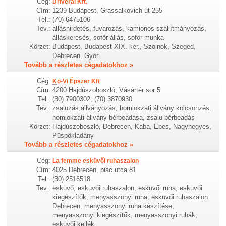
Cég:
Driveral Kft.
Cím:
1239 Budapest, Grassalkovich út 255
Tel.:
(70) 6475106
Tev.:
álláshirdetés, fuvarozás, kamionos szállítmányozás,
álláskeresés, sofőr állás, sofőr munka
Körzet:
Budapest, Budapest XIX. ker., Szolnok, Szeged,
Debrecen, Győr
Tovább a részletes cégadatokhoz »
Cég:
Kö-Vi Épszer Kft
Cím:
4200 Hajdúszoboszló, Vásártér sor 5
Tel.:
(30) 7900302, (70) 3870930
Tev.:
zsaluzás,állványozás, homlokzati állvány kölcsönzés,
homlokzati állvány bérbeadása, zsalu bérbeadás
Körzet:
Hajdúszoboszló, Debrecen, Kaba, Ebes, Nagyhegyes,
Püspökladány
Tovább a részletes cégadatokhoz »
Cég:
La femme esküvői ruhaszalon
Cím:
4025 Debrecen, piac utca 81
Tel.:
(30) 2516518
Tev.:
esküvő, esküvői ruhaszalon, esküvői ruha, esküvői
kiegészítők, menyasszonyi ruha, esküvői ruhaszalon
Debrecen, menyasszonyi ruha készítése,
menyasszonyi kiegészítők, menyasszonyi ruhák,
esküvői kellék