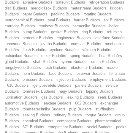
Budaörs
abrasive Budaörs
safeunit Budaörs
refrigeration Budaörs
disc Budaörs
megoldások Budaörs
metastream Budaörs
kriogén
Budaörs
paper Budaörs
packing Budaörs
rotating Budaörs
petrochemical Budaörs
seal Budaörs
barrier Budaörs
api Budaörs
cartridge Budaörs
rendszer Budaörs
harmonika Budaörs
boiler
Budaörs
pump Budaörs
gasket Budaörs
ring Budaörs
refurbish
Budaörs
protector Budaörs
engineered Budaörs
laserface Budaörs
johncrane Budaörs
javítás Budaörs
compact Budaörs
mechanikus
Budaörs
flush Budaörs
cyclone Budaörs
vákuum Budaörs
echanikus Budaörs
mixer Budaörs
spring Budaörs
heat Budaörs
gland Budaörs
shaft Budaörs
nyomó Budaörs
smith Budaörs
tengelyvédő Budaörs
tech Budaörs
elastomer Budaörs
reactor
Budaörs
nem Budaörs
face Budaörs
reservoir Budaörs
felfujhato
Budaörs
pressure Budaörs
injection Budaörs
employment Budaörs
610 Budaörs
igénybevételu Budaörs
panels Budaörs
service
Budaörs
tömítések Budaörs
nagy Budaörs
lapping Budaörs
lubrication Budaörs
gas Budaörs
leaking Budaörs
seals Budaörs
automotive Budaörs
leakage Budaörs
682 Budaörs
exchanger
Budaörs
tömítéstechnika Budaörs
pulp Budaörs
stuffingbox
Budaörs
sealing Budaörs
refinery Budaörs
torque Budaörs
group
Budaörs
chemical Budaörs
component Budaörs
pharmaceutical
Budaörs
671 Budaörs
compressor Budaörs
sealol Budaörs
packs
Budaörs
separator Budaörs
dry Budaörs
control Budaörs