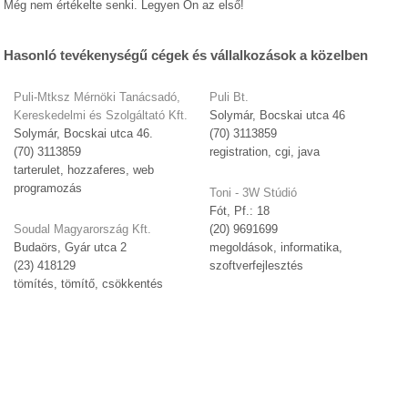
Még nem értékelte senki. Legyen Ön az első!
Hasonló tevékenységű cégek és vállalkozások a közelben
Puli-Mtksz Mérnöki Tanácsadó,
Puli Bt.
Kereskedelmi és Szolgáltató Kft.
Solymár, Bocskai utca 46
Solymár, Bocskai utca 46.
(70) 3113859
(70) 3113859
registration, cgi, java
tarterulet, hozzaferes, web
programozás
Toni - 3W Stúdió
Fót, Pf.: 18
Soudal Magyarország Kft.
(20) 9691699
Budaörs, Gyár utca 2
megoldások, informatika,
(23) 418129
szoftverfejlesztés
tömítés, tömítő, csökkentés