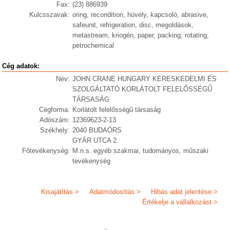
Fax:
(23) 886939
Kulcsszavak:
oring, recondition, hüvely, kapcsoló, abrasive,
safeunit, refrigeration, disc, megoldások,
metastream, kriogén, paper, packing, rotating,
petrochemical
Cég adatok:
Név:
JOHN CRANE HUNGARY KERESKEDELMI ÉS
SZOLGÁLTATÓ KORLÁTOLT FELELŐSSÉGŰ
TÁRSASÁG
Cégforma:
Korlátolt felelősségű társaság
Adószám:
12369623-2-13
Székhely:
2040 BUDAÖRS
GYÁR UTCA 2.
Főtevékenység:
M.n.s. egyéb szakmai, tudományos, műszaki
tevékenység
Kisajátítás >
Adatmódosítás >
Hibás adat jelentése >
Értékelje a vállalkozást >