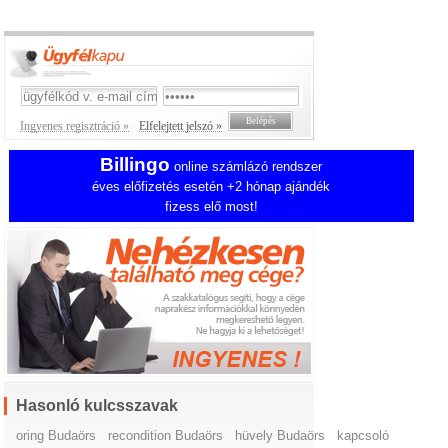
Ingyenes regisztráció »
Elfelejtett jelszó »
Billingo
online számlázó rendszer
éves előfizetés esetén +2 hónap ajándék
fizess elő most!
Hasonló kulcsszavak
oring Budaörs
recondition Budaörs
hüvely Budaörs
kapcsoló