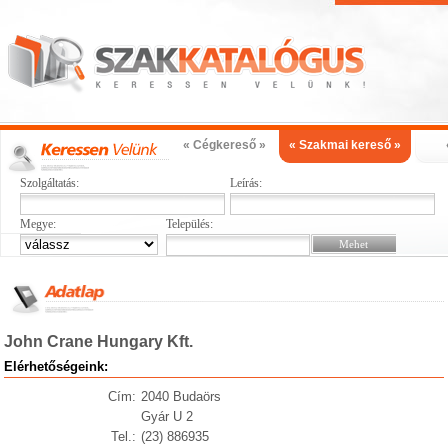
« Cégkereső »
« Szakmai kereső »
Szolgáltatás:
Leírás:
Megye:
Település:
John Crane Hungary Kft.
Elérhetőségeink:
Cím:
2040 Budaörs
Gyár U 2
Tel.:
(23) 886935