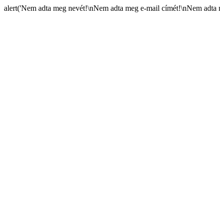
alert('Nem adta meg nevét!\nNem adta meg e-mail címét!\nNem adta m