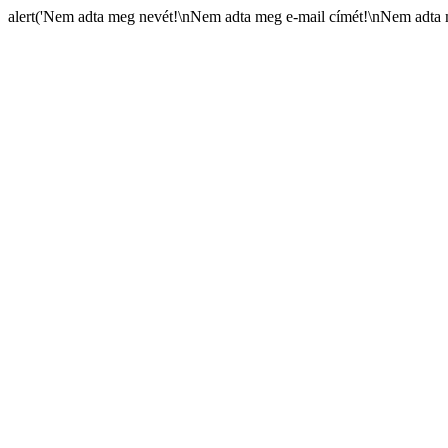
alert('Nem adta meg nevét!\nNem adta meg e-mail címét!\nNem adta m