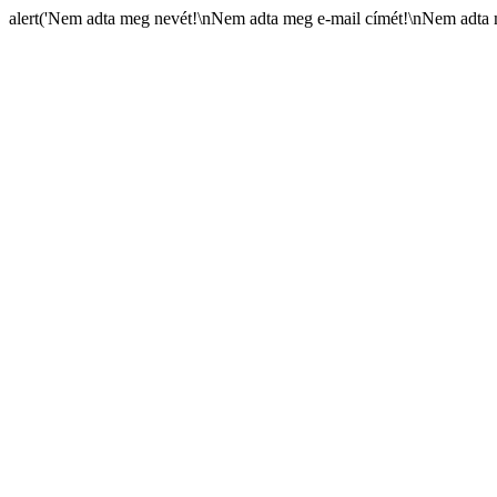
alert('Nem adta meg nevét!\nNem adta meg e-mail címét!\nNem adta m