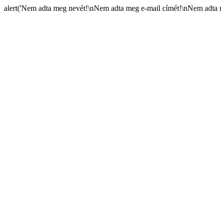
alert('Nem adta meg nevét!\nNem adta meg e-mail címét!\nNem adta m